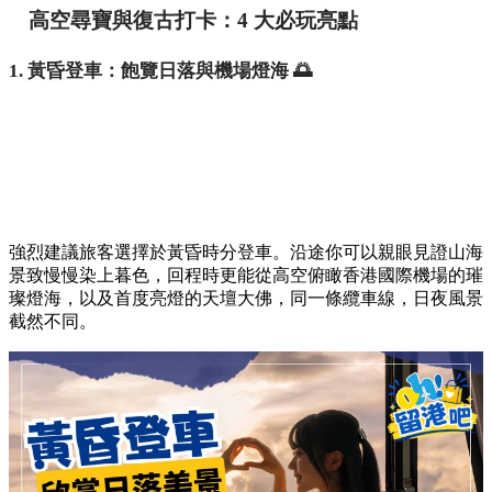
高空尋寶與復古打卡：4 大必玩亮點
1. 黃昏登車：飽覽日落與機場燈海 🌅
強烈建議旅客選擇於黃昏時分登車。沿途你可以親眼見證山海
景致慢慢染上暮色，回程時更能從高空俯瞰香港國際機場的璀
璨燈海，以及首度亮燈的天壇大佛，同一條纜車線，日夜風景
截然不同。