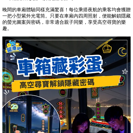
晚間的車廂體驗同樣充滿驚喜！每位乘搭夜航的乘客均會獲贈
一把小型紫外光電筒。只要在車廂內四周照射，便能解鎖隱藏
的螢光圖案與密碼，非常適合親子同樂，享受高空尋寶的樂
趣。