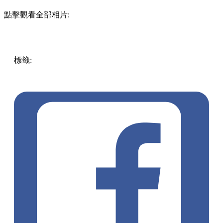
點擊觀看全部相片:
標籤:
中文(繁)
香港
香港
玩樂
香港好去處
荃灣
荃灣好去處
荃灣
南豐紗廠
動漫
限定店
Xrage海賊王
海賊王
TheMillsPopUp
Xrage
海賊王
和之國