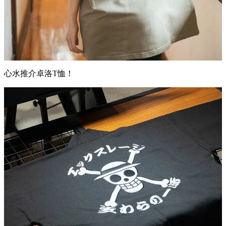
心水推介卓洛T恤！