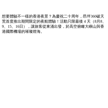
想要體驗不一樣的香港夜景？為慶祝二十周年，昂坪360破天
荒首度推出期間限定的夜航體驗！活動只限最後 4 天（8月8、
9、15、16日），讓旅客從東涌出發，於高空俯瞰大嶼山與香
港國際機場的璀璨燈海。