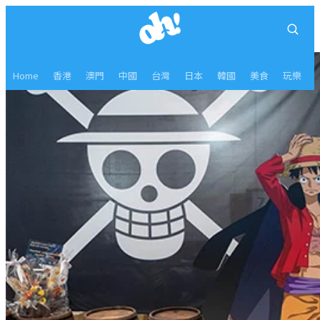
Home
香港
澳門
中國
台灣
日本
韓國
美食
玩樂