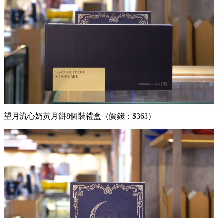
望月流心奶黃月餅8個裝禮盒（價錢：$368）