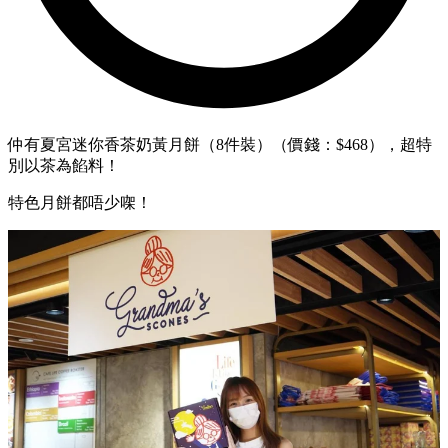
仲有夏宮迷你香茶奶黃月餅（8件裝）（價錢：$468），超特
別以茶為餡料！
特色月餅都唔少㗎！