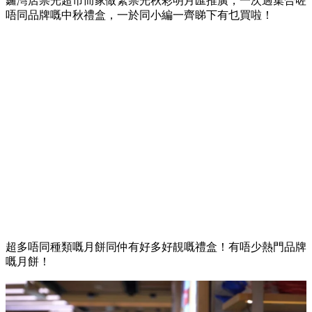
鑼灣店崇光超市而家做緊崇光秋彩明月匯推廣，一次過集合咗
唔同品牌嘅中秋禮盒，一於同小編一齊睇下有乜買啦！
超多唔同種類嘅月餅同仲有好多好靚嘅禮盒！有唔少熱門品牌
嘅月餅！