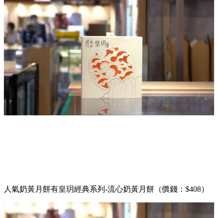
人氣奶黃月餅有皇玥經典系列-流心奶黃月餅（價錢：$408）