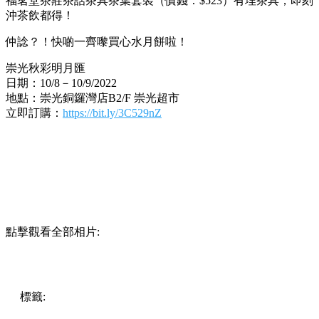
福茗堂茶莊茶話茶具茶葉套裝（價錢：$523）有埋茶具，即刻
沖茶飲都得！
仲諗？！快啲一齊嚟買心水月餅啦！
崇光秋彩明月匯
日期：10/8－10/9/2022
地點：崇光銅鑼灣店B2/F 崇光超市
立即訂購：
https://bit.ly/3C529nZ
點擊觀看全部相片:
標籤:
中文(繁)
香港
香港
熱話
銅鑼灣
灣仔 / 銅鑼灣 / 大坑
熱話
月餅
崇光秋彩明月匯
崇光
Sogo
中秋
皇玥
望月