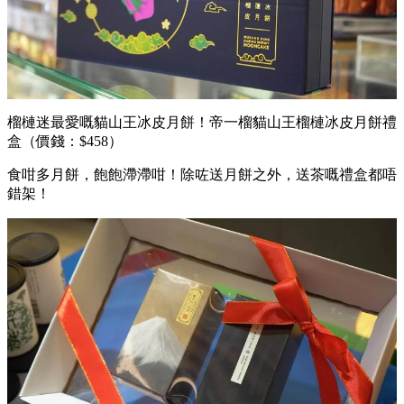
榴槤迷最愛嘅貓山王冰皮月餅！帝一榴貓山王榴槤冰皮月餅禮
盒（價錢：$458）
食咁多月餅，飽飽滯滯咁！除咗送月餅之外，送茶嘅禮盒都唔
錯架！