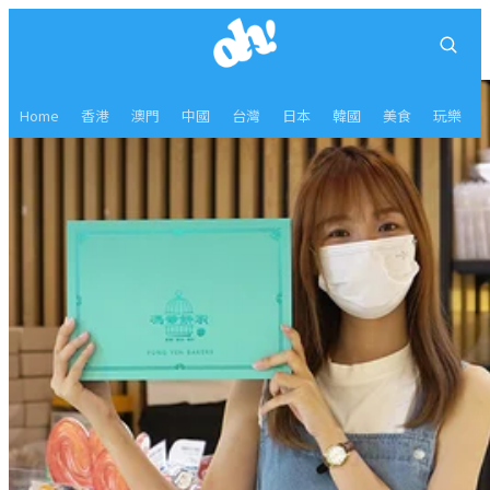
Home
香港
澳門
中國
台灣
日本
韓國
美食
玩樂