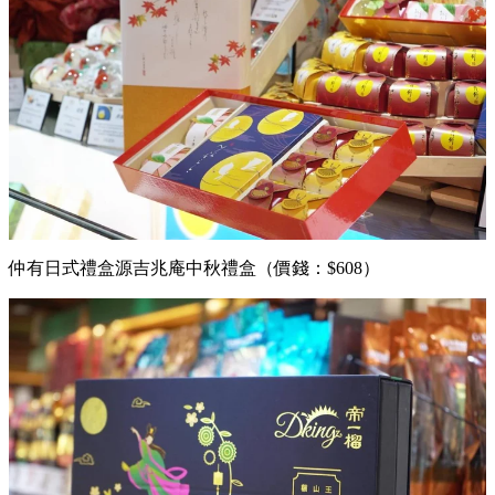
仲有日式禮盒源吉兆庵中秋禮盒（價錢：$608）