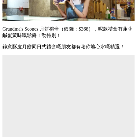
Grandma's Scones 月餅禮盒（價錢：$368），呢款禮盒有蓮蓉
鹹蛋黃味嘅鬆餅！勁特別！
鐘意酥皮月餅同日式禮盒嘅朋友都有啱你地心水嘅精選！