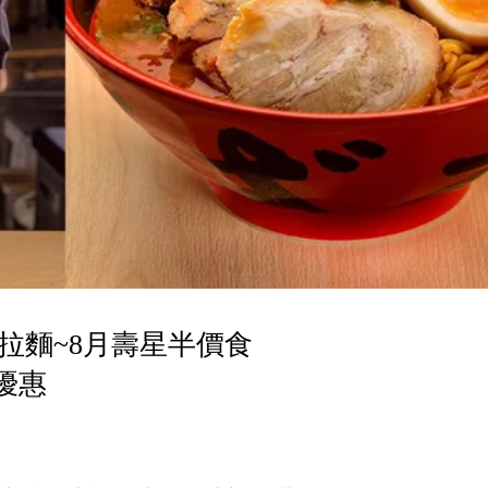
拉麵~8月壽星半價食
優惠