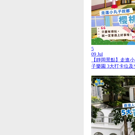
5
09 Jul
【靜岡景點】走進小
子樂園 3大打卡位