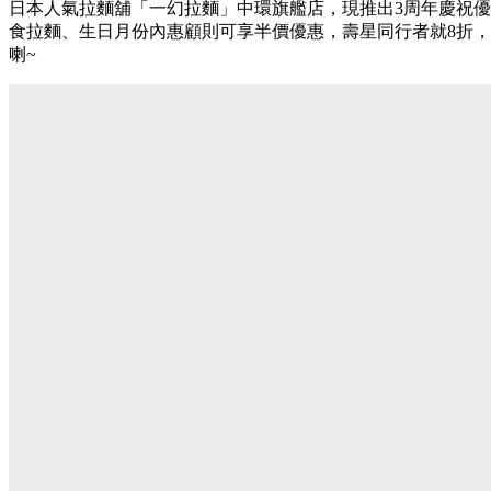
日本人氣拉麵舖「一幻拉麵」中環旗艦店，現推出3周年慶祝
食拉麵、生日月份內惠顧則可享半價優惠，壽星同行者就8折
喇~