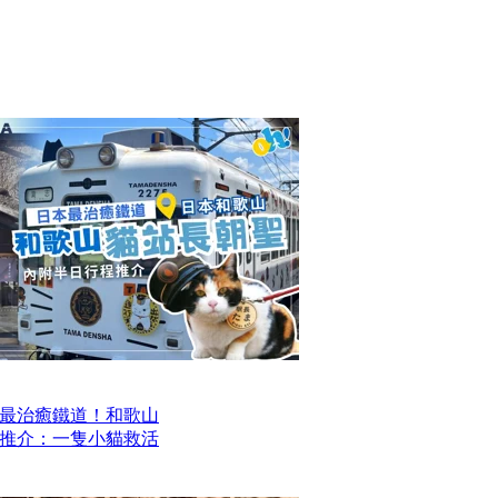
最治癒鐵道！和歌山
推介：一隻小貓救活