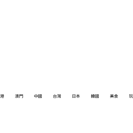
港
澳門
中國
台灣
日本
韓國
美食
玩