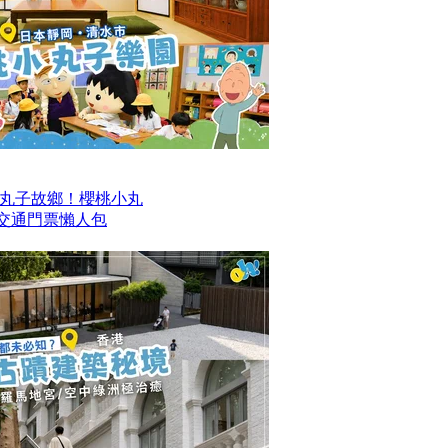
丸子故鄉！櫻桃小丸
及交通門票懶人包