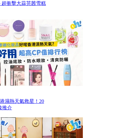
款甜品＋超衝擊大蒜芫茜雪糕
香港濕熱天氣救星！20
妝推介