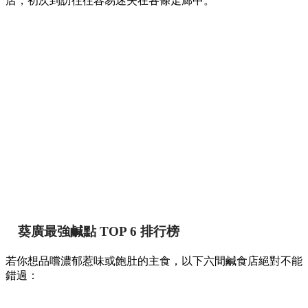
店，初次到訪往往容易迷失在各條走廊中。
葵廣最強鹹點 TOP 6 排行榜
若你想品嚐濃郁惹味或飽肚的主食，以下六間鹹食店絕對不能
錯過：