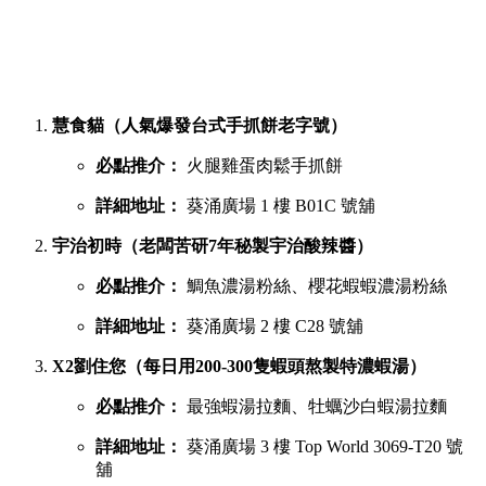
慧食貓（人氣爆發台式手抓餅老字號）
必點推介：
火腿雞蛋肉鬆手抓餅
詳細地址：
葵涌廣場 1 樓 B01C 號舖
宇治初時（老闆苦研7年秘製宇治酸辣醬）
必點推介：
鯛魚濃湯粉絲、櫻花蝦蝦濃湯粉絲
詳細地址：
葵涌廣場 2 樓 C28 號舖
X2劉住您（每日用200-300隻蝦頭熬製特濃蝦湯）
必點推介：
最強蝦湯拉麵、牡蠣沙白蝦湯拉麵
詳細地址：
葵涌廣場 3 樓 Top World 3069-T20 號
舖