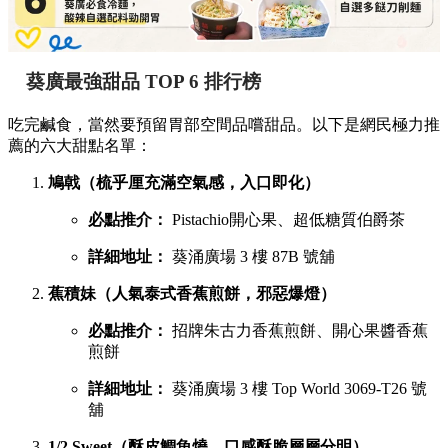
葵廣最強甜品 TOP 6 排行榜
吃完鹹食，當然要預留胃部空間品嚐甜品。以下是網民極力推
薦的六大甜點名單：
鳩戟（梳乎厘充滿空氣感，入口即化）
必點推介：
Pistachio開心果、超低糖質伯爵茶
詳細地址：
葵涌廣場 3 樓 87B 號舖
蕉積妹（人氣泰式香蕉煎餅，邪惡爆燈）
必點推介：
招牌朱古力香蕉煎餅、開心果醬香蕉
煎餅
詳細地址：
葵涌廣場 3 樓 Top World 3069-T26 號
舖
1/2 Sweet（酥皮鯛魚燒，口感酥脆層層分明）