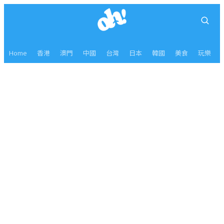
Home
香港
澳門
中國
台灣
日本
韓國
美食
玩樂