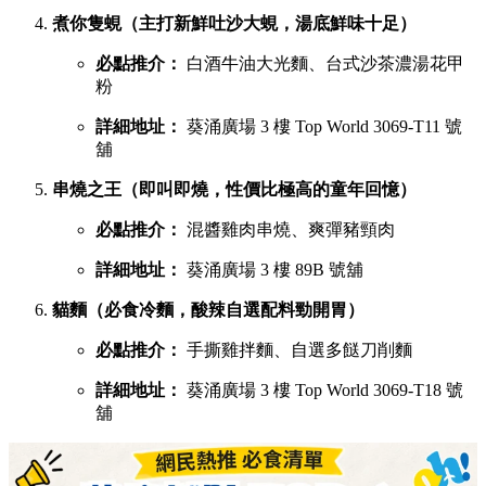
煮你隻蜆（主打新鮮吐沙大蜆，湯底鮮味十足）
必點推介：
白酒牛油大光麵、台式沙茶濃湯花甲
粉
詳細地址：
葵涌廣場 3 樓 Top World 3069-T11 號
舖
串燒之王（即叫即燒，性價比極高的童年回憶）
必點推介：
混醬雞肉串燒、爽彈豬頸肉
詳細地址：
葵涌廣場 3 樓 89B 號舖
貓麵（必食冷麵，酸辣自選配料勁開胃）
必點推介：
手撕雞拌麵、自選多餸刀削麵
詳細地址：
葵涌廣場 3 樓 Top World 3069-T18 號
舖