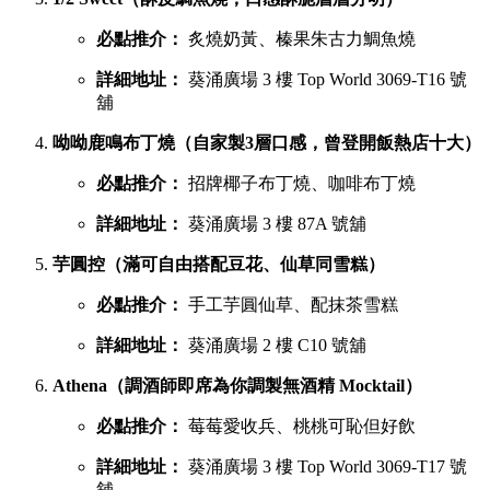
必點推介：
炙燒奶黃、榛果朱古力鯛魚燒
詳細地址：
葵涌廣場 3 樓 Top World 3069-T16 號
舖
呦呦鹿鳴布丁燒（自家製3層口感，曾登開飯熱店十大）
必點推介：
招牌椰子布丁燒、咖啡布丁燒
詳細地址：
葵涌廣場 3 樓 87A 號舖
芋圓控（滿可自由搭配豆花、仙草同雪糕）
必點推介：
手工芋圓仙草、配抹茶雪糕
詳細地址：
葵涌廣場 2 樓 C10 號舖
Athena（調酒師即席為你調製無酒精 Mocktail）
必點推介：
莓莓愛收兵、桃桃可恥但好飲
詳細地址：
葵涌廣場 3 樓 Top World 3069-T17 號
舖