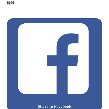
標籤:
中文(繁)
香港
香港
雪糕
打卡
熱話
尖沙咀
Mirror
尖沙
咀 / 佐敦 / 油麻地
熱話
陳瑞輝
免費
Frankie
生日應援
皮皮
皮
寶寶
Share to Facebook