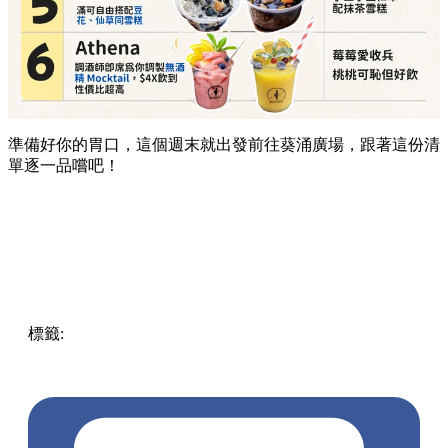
準備好你的胃口，這個週末就出發前往葵涌廣場，跟著這份清
單逐一品嚐吧！
標籤:
Hong Kong
香港
葵廣美食
葵芳好去處
葵芳 / 青衣
葵
涌廣場
葵廣掃街
香港平民美食
慧食貓
鳩戟
呦呦鹿鳴布丁
燒