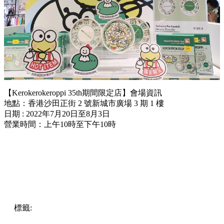
【Kerokerokeroppi 35th期間限定店】會場資訊
地點：香港沙田正街 2 號新城市廣場 3 期 1 樓
日期 : 2022年7月20日至8月3日
營業時間：上午10時至下午10時
標籤:
中文(繁)
香港
香港
打卡
熱話
香港好去處
香港打卡
沙
田 / 大圍
沙田
展覽
熱話
沙田好去處
沙田打卡
sanrio
keroppi