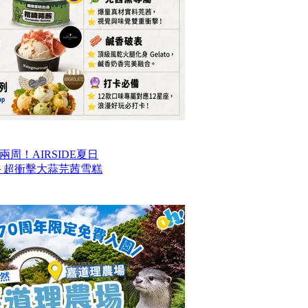
周！AIRSIDE夏日
款甜品＋超衝擊大蒜芫茜雪糕