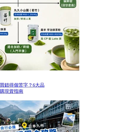
買錯得個苦字？6大品
購現貨指南