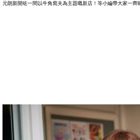
元朗新開咗一間以牛角窩夫為主題嘅新店！等小編帶大家一齊