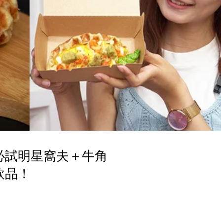
必試明星窩夫＋牛角
飲品！