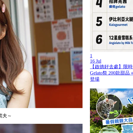
1
16 Jul
【啟德好去處】限時兩
Gelato祭 200
登場
窩夫～