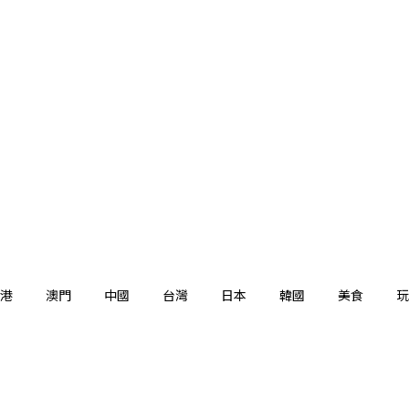
港
澳門
中國
台灣
日本
韓國
美食
玩