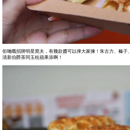
佢哋嘅招牌明星窩夫，有幾款醬可以俾大家揀！朱古力、榛子
清新伯爵茶同玉桂蘋果添啊！