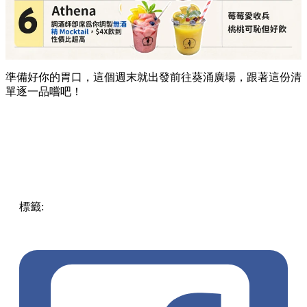
準備好你的胃口，這個週末就出發前往葵涌廣場，跟著這份清
單逐一品嚐吧！
標籤:
Hong Kong
香港
葵廣美食
葵芳好去處
葵芳 / 青衣
葵
涌廣場
葵廣掃街
香港平民美食
慧食貓
鳩戟
呦呦鹿鳴布丁
燒