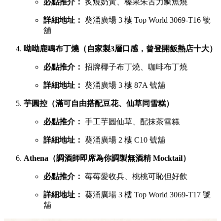
必點推介：
炙燒奶黃、榛果朱古力鯛魚燒
詳細地址：
葵涌廣場 3 樓 Top World 3069-T16 號
舖
呦呦鹿鳴布丁燒（自家製3層口感，曾登開飯熱店十大）
必點推介：
招牌椰子布丁燒、咖啡布丁燒
詳細地址：
葵涌廣場 3 樓 87A 號舖
芋圓控（滿可自由搭配豆花、仙草同雪糕）
必點推介：
手工芋圓仙草、配抹茶雪糕
詳細地址：
葵涌廣場 2 樓 C10 號舖
Athena（調酒師即席為你調製無酒精 Mocktail）
必點推介：
莓莓愛收兵、桃桃可恥但好飲
詳細地址：
葵涌廣場 3 樓 Top World 3069-T17 號
舖