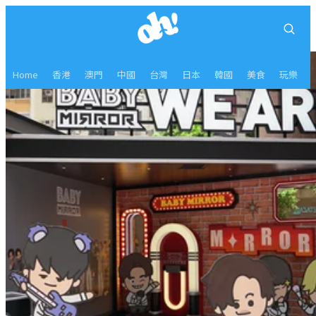
Home
香港
澳門
中國
台灣
日本
韓國
美食
玩樂