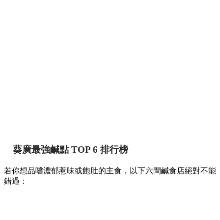
葵廣最強鹹點 TOP 6 排行榜
若你想品嚐濃郁惹味或飽肚的主食，以下六間鹹食店絕對不能
錯過：