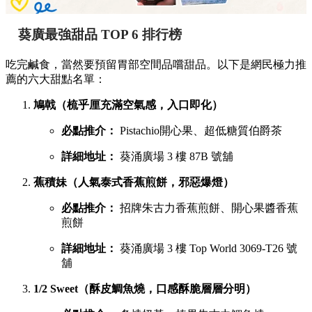
葵廣最強甜品 TOP 6 排行榜
吃完鹹食，當然要預留胃部空間品嚐甜品。以下是網民極力推
薦的六大甜點名單：
鳩戟（梳乎厘充滿空氣感，入口即化）
必點推介：
Pistachio開心果、超低糖質伯爵茶
詳細地址：
葵涌廣場 3 樓 87B 號舖
蕉積妹（人氣泰式香蕉煎餅，邪惡爆燈）
必點推介：
招牌朱古力香蕉煎餅、開心果醬香蕉
煎餅
詳細地址：
葵涌廣場 3 樓 Top World 3069-T26 號
舖
1/2 Sweet（酥皮鯛魚燒，口感酥脆層層分明）