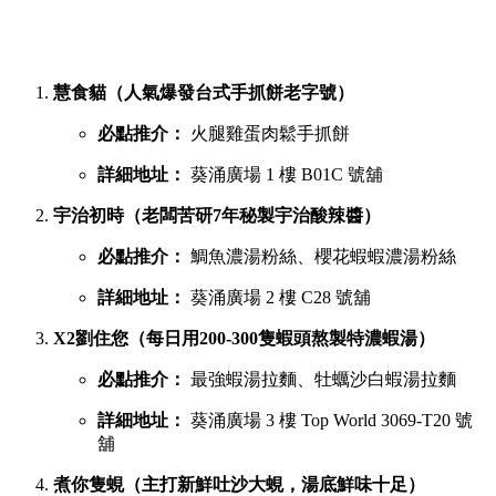
慧食貓（人氣爆發台式手抓餅老字號）
必點推介：
火腿雞蛋肉鬆手抓餅
詳細地址：
葵涌廣場 1 樓 B01C 號舖
宇治初時（老闆苦研7年秘製宇治酸辣醬）
必點推介：
鯛魚濃湯粉絲、櫻花蝦蝦濃湯粉絲
詳細地址：
葵涌廣場 2 樓 C28 號舖
X2劉住您（每日用200-300隻蝦頭熬製特濃蝦湯）
必點推介：
最強蝦湯拉麵、牡蠣沙白蝦湯拉麵
詳細地址：
葵涌廣場 3 樓 Top World 3069-T20 號
舖
煮你隻蜆（主打新鮮吐沙大蜆，湯底鮮味十足）