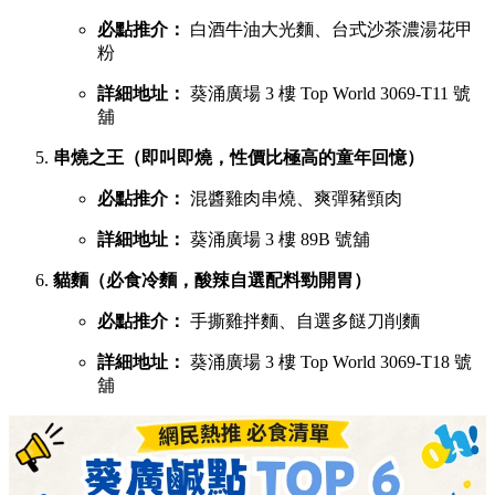
必點推介：
白酒牛油大光麵、台式沙茶濃湯花甲
粉
詳細地址：
葵涌廣場 3 樓 Top World 3069-T11 號
舖
串燒之王（即叫即燒，性價比極高的童年回憶）
必點推介：
混醬雞肉串燒、爽彈豬頸肉
詳細地址：
葵涌廣場 3 樓 89B 號舖
貓麵（必食冷麵，酸辣自選配料勁開胃）
必點推介：
手撕雞拌麵、自選多餸刀削麵
詳細地址：
葵涌廣場 3 樓 Top World 3069-T18 號
舖