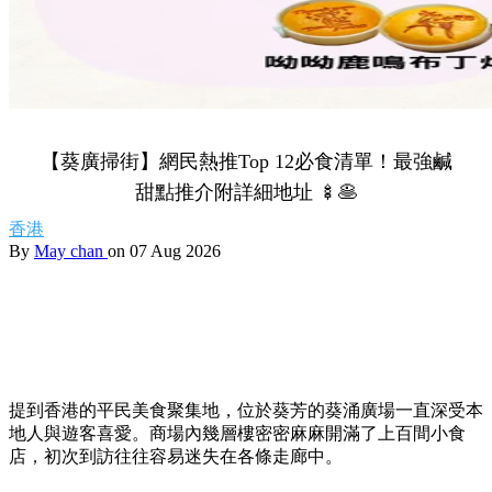
【葵廣掃街】網民熱推Top 12必食清單！最強鹹
甜點推介附詳細地址 🍢🥞
香港
By
May chan
on 07 Aug 2026
提到香港的平民美食聚集地，位於葵芳的葵涌廣場一直深受本
地人與遊客喜愛。商場內幾層樓密密麻麻開滿了上百間小食
店，初次到訪往往容易迷失在各條走廊中。