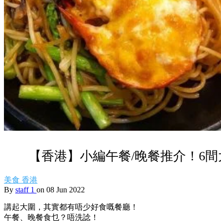
【香港】小編午餐/晚餐推介！6
美食
香港
By
staff 1
on 08 Jun 2022
講起大圍，其實都有唔少好食嘅餐廳！
午餐、晚餐食乜？唔洗諗！