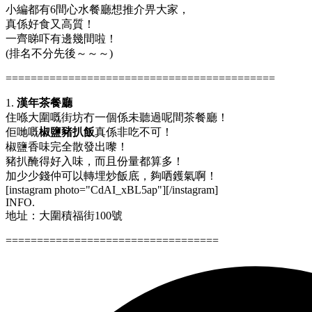
小編都有6間心水餐廳想推介畀大家，
真係好食又高質！
一齊睇吓有邊幾間啦！
(排名不分先後～～～)
===========================================
1.
漢年茶餐廳
住喺大圍嘅街坊冇一個係未聽過呢間茶餐廳！
佢哋嘅
椒鹽豬扒飯
真係非吃不可！
椒鹽香味完全散發出嚟！
豬扒醃得好入味，而且份量都算多！
加少少錢仲可以轉埋炒飯底，夠哂鑊氣啊！
[instagram photo="CdAI_xBL5ap"][/instagram]
INFO.
地址：大圍積福街100號
==================================