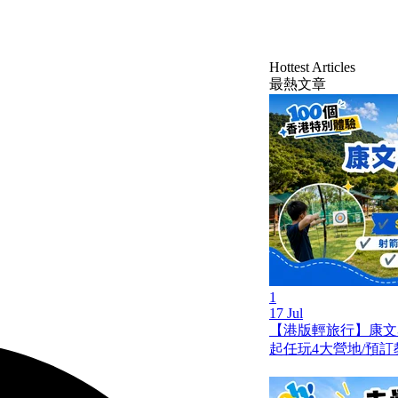
Hottest Articles
最熱文章
1
17 Jul
【港版輕旅行】康文
起任玩4大營地/預訂