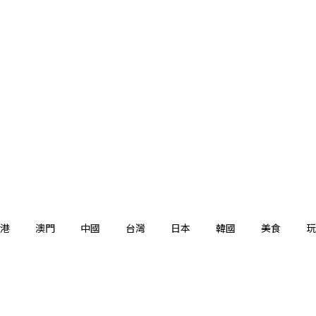
港
澳門
中國
台灣
日本
韓國
美食
玩