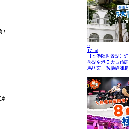
狗
！
6
17 Jul
【香港隱世景點】連
盤點全港 5 大古蹟
馬地宮、階梯綠洲超
質素！