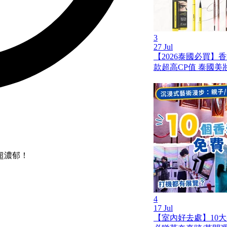
3
27 Jul
【2026泰國必買】
款超高CP值 泰國美
超濃郁！
4
17 Jul
【室內好去處】10