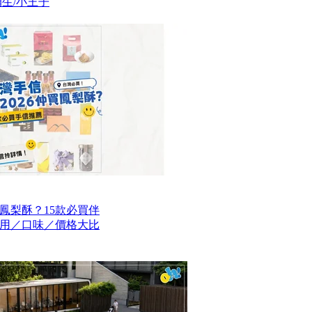
生/小王子
買鳳梨酥？15款必買伴
用／口味／價格大比