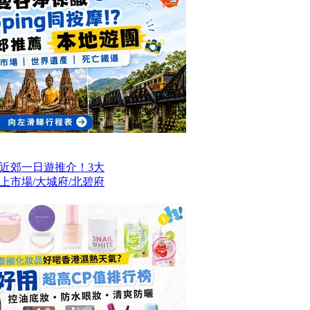
近郊一日遊推介！3大
上市場/大城府/北碧府