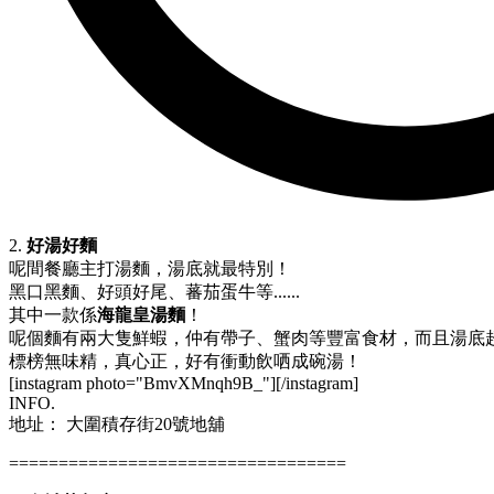
2.
好湯好麵
呢間餐廳主打湯麵，湯底就最特別！
黑口黑麵、好頭好尾、蕃茄蛋牛等......
其中一款係
海龍皇湯麵
！
呢個麵有兩大隻鮮蝦，仲有帶子、蟹肉等豐富食材，而且湯底
標榜無味精，真心正，好有衝動飲哂成碗湯！
[instagram photo="BmvXMnqh9B_"][/instagram]
INFO.
地址： 大圍積存街20號地舖
==================================