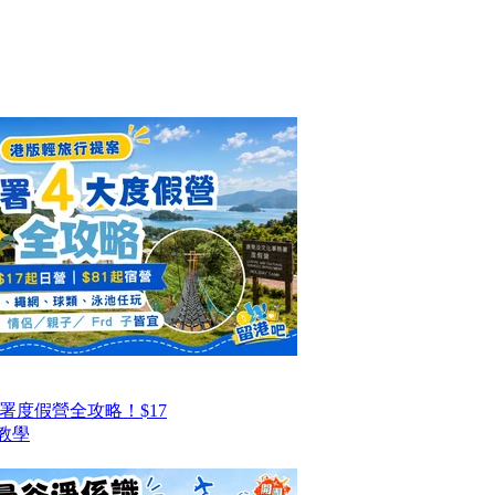
署度假營全攻略！$17
教學