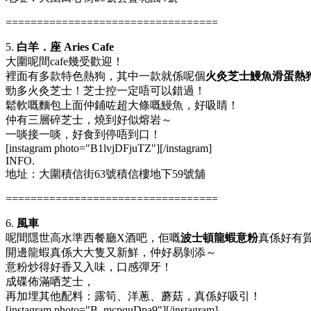
==================================
5.
白羊．座 Aries Cafe
大圍呢間cafe幾受歡迎！
裡面有多款特色熱狗，其中一款就係呢個
火灸芝士鰻魚滑蛋熱
勁多火灸芝士！芝士控一定唔可以錯過！
鬆軟嘅麵包上面仲鋪咗超大條嘅鰻魚，好吸睛！
仲有三層碎芝士，燒到好似熔岩～
一啖接一啖，好食到停唔到口！
[instagram photo="B1lvjDFjuTZ"][/instagram]
INFO.
地址：大圍積信街63號積信樓地下59號舖
==================================
6.
風車
呢間隱世高水準西餐廳X酒吧，佢嘅
波士頓龍蝦意粉
真係好有
開邊龍蝦真係大大隻又新鮮，仲好易剝添～
意粉炒得好香又入味，口感彈牙！
成碟佈滿哂芝士，
再加埋其他配料：露筍、洋蔥、蘑菇，真係好吸引！
[instagram photo="B_mcpquDpa9"][/instagram]