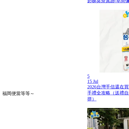
必睇莫奈真跡/草間彌
5
15 Jul
2026台灣手信還在
手禮全攻略（送禮自
、福岡便當等等～
拼）