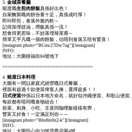
3.
金城茶餐廳
呢度嘅
生煎肉餅飯
真係好出色！
自家醃製嘅肉餅份量十足，真係成吋厚！
即叫即煎，食落外脆內軟～
記得加埋豉油，撈飯真係一流！
想食得更惹味，不妨落埋辣菜甫～
簡單又平凡嘅一個肉餅飯，估唔到食落又咁有驚喜！
[instagram photo="BCmc27Dw7ug"][/instagram]
INFO.
地址：大圍積福街84號地下
==================================
4.
豬屋日本料理
大圍有一間以家庭式經營嘅日式餐廳，
裡面有超過十款便當俾客人揀，選擇超多！！
日式便當
仲係以日本地方命名，就好似沖繩便當、和歌山便當
每款都有唔同嘅食物組合！
前菜、刺身、小吃、主菜同咖哩飯樣樣有齊，
豐富又好食！一定滿足到你～～
[instagram photo="Bhs8in0n2-k"][/instagram]
INFO.
地址：大圍田心街20號雲疊花園4號