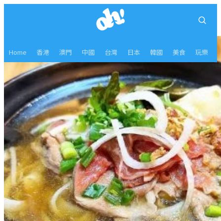
Home
香港
澳門
中國
台灣
日本
韓國
美食
玩樂