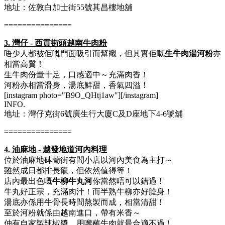
地址：佐敦白加士街55號其昌樓地舖
===============
3. 灣仔 - 西貢街頭越南牛肉粉
唔少人都被佢嘅門面吸引而幫襯，但其實佢嘅
生牛肉湯河粉
亦
相當高質！
生牛肉份量十足，口感適中～充滿肉香！
河粉亦相當滑身，湯底鮮甜，香氣四溢！
[instagram photo="B9O_QHtj1aw"][/instagram]
INFO.
地址：灣仔克街6號廣生行大廈C及D座地下4-6號舖
===============
4. 油麻地 - 越發地道河內料理
位於油麻地砵蘭街有間小店以河內美食為主打～
雖然成日都排長龍，但依然值得等！
店內最出色嘅
牛柳牛丸河
你當然唔可以錯過！
牛丸好正宗，充滿肉汁！而半熟牛柳亦好腍身！
湯底亦係用牛骨長時間熬製而成，相當清甜！
至於河粉就係由越南進口，帶有米香～
仲有自家製辣椒醬，用嚟蘸牛肉就最合適不過！