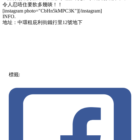
令人忍唔住要飲多幾啖！！
[instagram photo="CbHn5kMPC3K"][/instagram]
INFO.
地址：中環租庇利街鐵行里12號地下
標籤:
中文(繁)
美食
香港
香港
美食
中環
香港美食
尖沙咀 /
佐敦 / 油麻地
集合
大集合
越式牛河