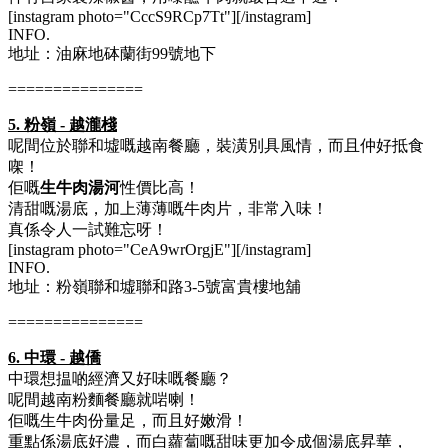
[instagram photo="CccS9RCp7Tt"][/instagram]
INFO.
地址：油麻地砵蘭街99號地下
===============
5. 粉嶺 - 越瀧棧
呢間位於聯和墟嘅越南餐廳，裝潢別具風情，而且仲好抵食
㗎！
佢嘅
生牛肉湯河
性價比高！
清甜嘅湯底，加上薄薄嘅牛肉片，非常入味！
真係令人一試難忘呀！
[instagram photo="CeA9wrOrgjE"][/instagram]
INFO.
地址：粉嶺聯和墟聯和路3-5號富貴樓地舖
===============
6. 中環 - 越僑
中環想揾啲經濟又好味嘅餐廳？
呢間越南粉麵餐廳就啱喇！
佢嘅生牛肉份量足，而且好嫩滑！
重點係湯底好濃，而白蘿蔔嘅甜味更加令成個湯底昇華，