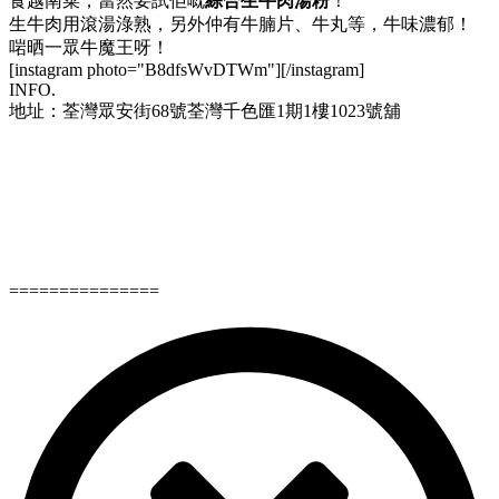
食越南菜，當然要試佢嘅
綜合生牛肉湯粉
！
生牛肉用滾湯淥熟，另外仲有牛腩片、牛丸等，牛味濃郁！
啱晒一眾牛魔王呀！
[instagram photo="B8dfsWvDTWm"][/instagram]
INFO.
地址：荃灣眾安街68號荃灣千色匯1期1樓1023號舖
===============