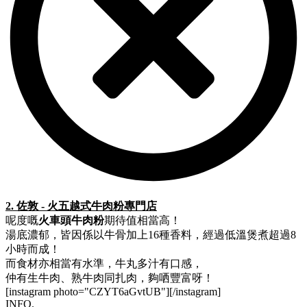
2. 佐敦 - 火五越式牛肉粉專門店
呢度嘅
火車頭牛肉粉
期待值相當高！
湯底濃郁，皆因係以牛骨加上16種香料，經過低溫煲煮超過8
小時而成！
而食材亦相當有水準，牛丸多汁有口感，
仲有生牛肉、熟牛肉同扎肉，夠哂豐富呀！
[instagram photo="CZYT6aGvtUB"][/instagram]
INFO.