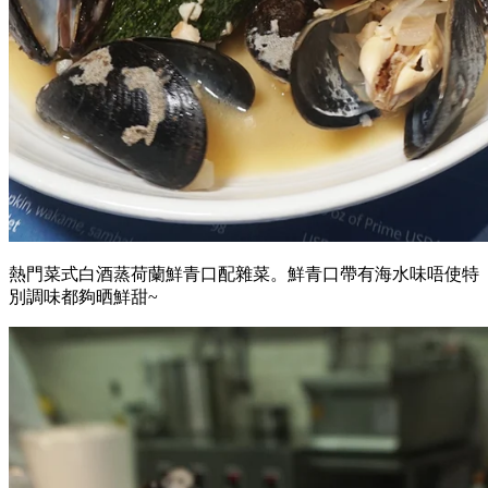
熱門菜式白酒蒸荷蘭鮮青口配雜菜。鮮青口帶有海水味唔使特
別調味都夠晒鮮甜~