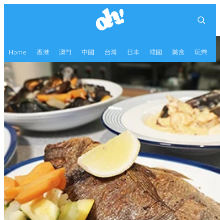
Home
香港
澳門
中國
台灣
日本
韓國
美食
玩樂