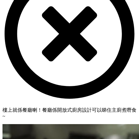
樓上就係餐廳喇！餐廳係開放式廚房設計可以睇住主廚煮嘢食
~