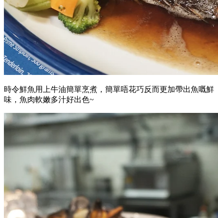
時令鮮魚用上牛油簡單烹煮，簡單唔花巧反而更加帶出魚嘅鮮
味，魚肉軟嫩多汁好出色~