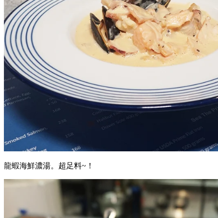
龍蝦海鮮濃湯。超足料~！