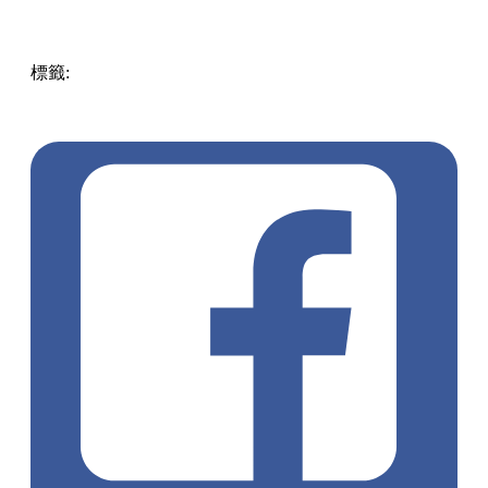
標籤:
中文(繁)
美食
香港
香港
美食
香港美食
上環
中環 / 上
環 / 西環
上環美食
海鮮
Meat the Sea
歐陸風
荷蘭
荷蘭傳統
風味