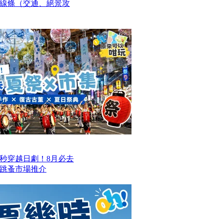
線條（交通、絕景攻
一秒穿越日劇！8月必去
跳蚤市場推介