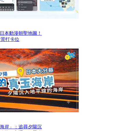
日本動漫朝聖地圖！
搵實景打卡位
海岸」：追尋夕陽沉