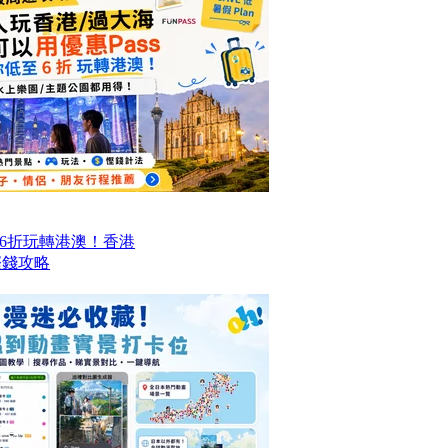
6折玩轉港澳！香港
程慳錢攻略