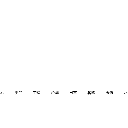
港
澳門
中國
台灣
日本
韓國
美食
玩