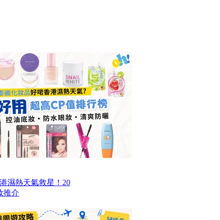
香港濕熱天氣救星！20
妝推介