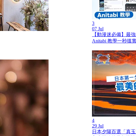
3
07 Jul
【動漫迷必備】最強
Anitabi 教學一秒
4
29 Jul
日本夕陽百選「真玉