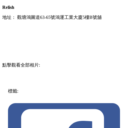
Relish
地址： 觀塘鴻圖道63-65號鴻運工業大廈5樓B號舖
點擊觀看全部相片:
標籤:
中文(繁)
香港
香港
美食
餐廳
香港美食
西餐
觀塘
觀塘
/ 九龍灣 / 鯉魚門
觀塘美食