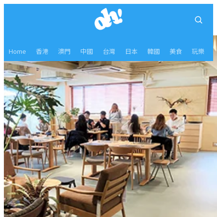
Home
香港
澳門
中國
台灣
日本
韓國
美食
玩樂