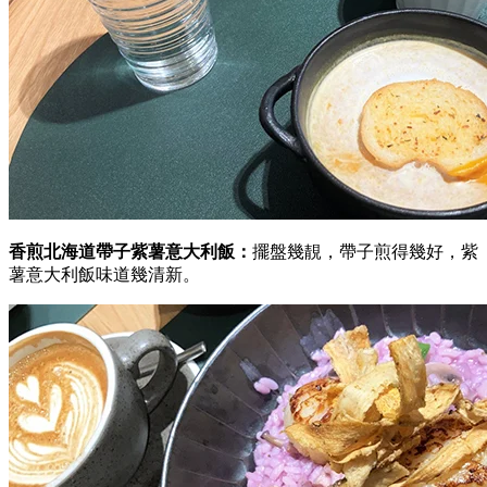
香煎北海道帶子紫薯意大利飯：
擺盤幾靚，帶子煎得幾好，紫
薯意大利飯味道幾清新。