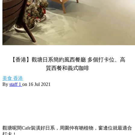
【香港】觀塘日系簡約風西餐廳 多個打卡位、高
質西餐和義式咖啡
美食
香港
By
staff 1
on 16 Jul 2021
觀塘呢間Cafe裝潢好日系，周圍仲有啲植物，窗邊位就最適合
打卡！