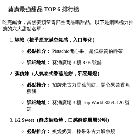
葵廣最強甜品 TOP 6 排行榜
吃完鹹食，當然要預留胃部空間品嚐甜品。以下是網民極力推
薦的六大甜點名單：
鳩戟（梳乎厘充滿空氣感，入口即化）
必點推介：
Pistachio開心果、超低糖質伯爵茶
詳細地址：
葵涌廣場 3 樓 87B 號舖
蕉積妹（人氣泰式香蕉煎餅，邪惡爆燈）
必點推介：
招牌朱古力香蕉煎餅、開心果醬香蕉
煎餅
詳細地址：
葵涌廣場 3 樓 Top World 3069-T26 號
舖
1/2 Sweet（酥皮鯛魚燒，口感酥脆層層分明）
必點推介：
炙燒奶黃、榛果朱古力鯛魚燒