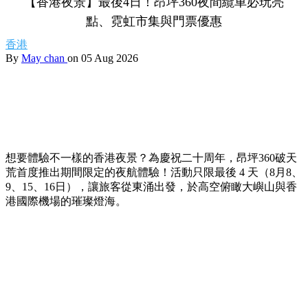
【香港夜景】最後4日！昂坪360夜間纜車必玩亮
點、霓虹市集與門票優惠
香港
By
May chan
on 05 Aug 2026
想要體驗不一樣的香港夜景？為慶祝二十周年，昂坪360破天
荒首度推出期間限定的夜航體驗！活動只限最後 4 天（8月8、
9、15、16日），讓旅客從東涌出發，於高空俯瞰大嶼山與香
港國際機場的璀璨燈海。