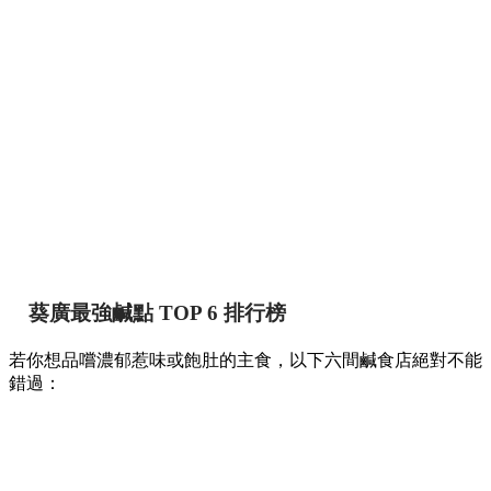
葵廣最強鹹點 TOP 6 排行榜
若你想品嚐濃郁惹味或飽肚的主食，以下六間鹹食店絕對不能
錯過：