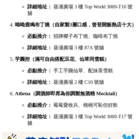
詳細地址：
葵涌廣場 3 樓 Top World 3069-T16 號
舖
呦呦鹿鳴布丁燒（自家製3層口感，曾登開飯熱店十大）
必點推介：
招牌椰子布丁燒、咖啡布丁燒
詳細地址：
葵涌廣場 3 樓 87A 號舖
芋圓控（滿可自由搭配豆花、仙草同雪糕）
必點推介：
手工芋圓仙草、配抹茶雪糕
詳細地址：
葵涌廣場 2 樓 C10 號舖
Athena（調酒師即席為你調製無酒精 Mocktail）
必點推介：
莓莓愛收兵、桃桃可恥但好飲
詳細地址：
葵涌廣場 3 樓 Top World 3069-T17 號
舖