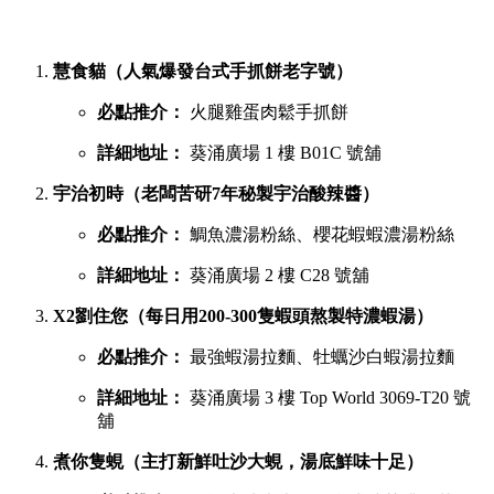
慧食貓（人氣爆發台式手抓餅老字號）
必點推介：
火腿雞蛋肉鬆手抓餅
詳細地址：
葵涌廣場 1 樓 B01C 號舖
宇治初時（老闆苦研7年秘製宇治酸辣醬）
必點推介：
鯛魚濃湯粉絲、櫻花蝦蝦濃湯粉絲
詳細地址：
葵涌廣場 2 樓 C28 號舖
X2劉住您（每日用200-300隻蝦頭熬製特濃蝦湯）
必點推介：
最強蝦湯拉麵、牡蠣沙白蝦湯拉麵
詳細地址：
葵涌廣場 3 樓 Top World 3069-T20 號
舖
煮你隻蜆（主打新鮮吐沙大蜆，湯底鮮味十足）