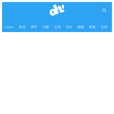
Home
香港
澳門
中國
台灣
日本
韓國
美食
玩樂