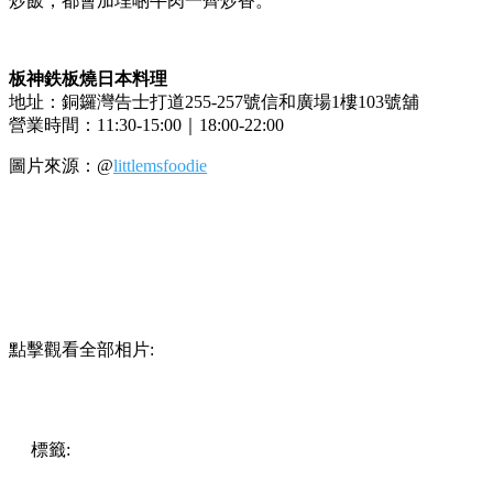
炒飯，都會加埋啲牛肉一齊炒香。
板神鉄板燒日本料理
地址：銅鑼灣告士打道255-257號信和廣場1樓103號舖
營業時間：11:30-15:00｜18:00-22:00
圖片來源：@
littlemsfoodie
點擊觀看全部相片:
標籤:
中文(繁)
美食
香港
香港
美食
香港美食
銅鑼灣美食
銅
鑼灣
灣仔 / 銅鑼灣 / 大坑
日式美食
席前料理
鐵板燒專門店