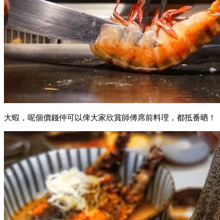
大蝦，呢個價錢仲可以俾大家欣賞師傅席前料理，都抵番晒！