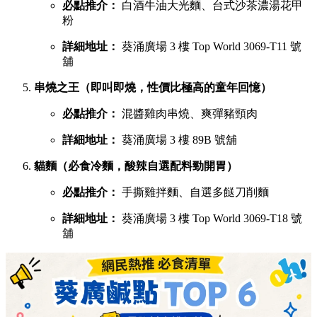
必點推介：
白酒牛油大光麵、台式沙茶濃湯花甲
粉
詳細地址：
葵涌廣場 3 樓 Top World 3069-T11 號
舖
串燒之王（即叫即燒，性價比極高的童年回憶）
必點推介：
混醬雞肉串燒、爽彈豬頸肉
詳細地址：
葵涌廣場 3 樓 89B 號舖
貓麵（必食冷麵，酸辣自選配料勁開胃）
必點推介：
手撕雞拌麵、自選多餸刀削麵
詳細地址：
葵涌廣場 3 樓 Top World 3069-T18 號
舖