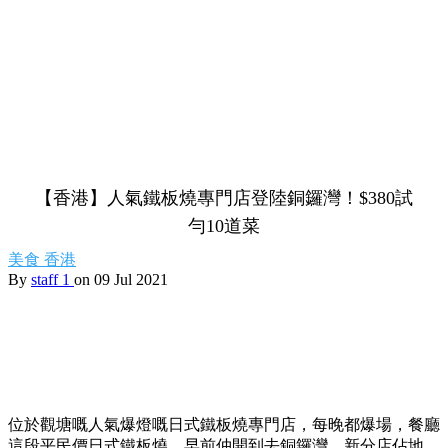
【香港】人氣鐵板燒專門店登陸銅鑼灣！$380試
勻10道菜
美食
香港
By
staff 1
on 09 Jul 2021
位於觀塘嘅人氣爆燈嘅日式鐵板燒專門店，每晚都爆場，餐廳
這段平民價日式鐵板燒，早前仲開到去銅鑼灣，新分店佔地