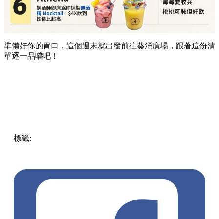
準備好你的胃口，這個週末就出發前往葵涌廣場，跟著這份清
單逐一品嚐吧！
標籤:
Hong Kong
香港
葵廣美食
葵芳好去處
葵芳 / 青衣
葵
涌廣場
葵廣掃街
香港平民美食
慧食貓
鳩戟
呦呦鹿鳴布丁
燒