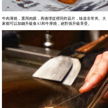
牛肉薄燒，選用肉眼，再捲埋從裡同炸蒜片，味道非常夾。大
家都可以加錢升級食A5和牛厚燒，絕對係升級享受。