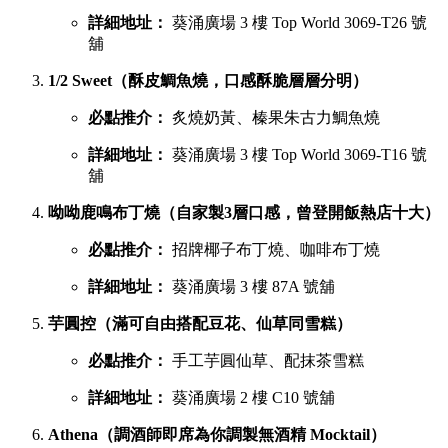
詳細地址：
葵涌廣場 3 樓 Top World 3069-T26 號
舖
1/2 Sweet（酥皮鯛魚燒，口感酥脆層層分明）
必點推介：
炙燒奶黃、榛果朱古力鯛魚燒
詳細地址：
葵涌廣場 3 樓 Top World 3069-T16 號
舖
呦呦鹿鳴布丁燒（自家製3層口感，曾登開飯熱店十大）
必點推介：
招牌椰子布丁燒、咖啡布丁燒
詳細地址：
葵涌廣場 3 樓 87A 號舖
芋圓控（滿可自由搭配豆花、仙草同雪糕）
必點推介：
手工芋圓仙草、配抹茶雪糕
詳細地址：
葵涌廣場 2 樓 C10 號舖
Athena（調酒師即席為你調製無酒精 Mocktail）