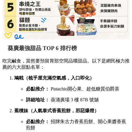
葵廣最強甜品 TOP 6 排行榜
吃完鹹食，當然要預留胃部空間品嚐甜品。以下是網民極力推
薦的六大甜點名單：
鳩戟（梳乎厘充滿空氣感，入口即化）
必點推介：
Pistachio開心果、超低糖質伯爵茶
詳細地址：
葵涌廣場 3 樓 87B 號舖
蕉積妹（人氣泰式香蕉煎餅，邪惡爆燈）
必點推介：
招牌朱古力香蕉煎餅、開心果醬香蕉
煎餅