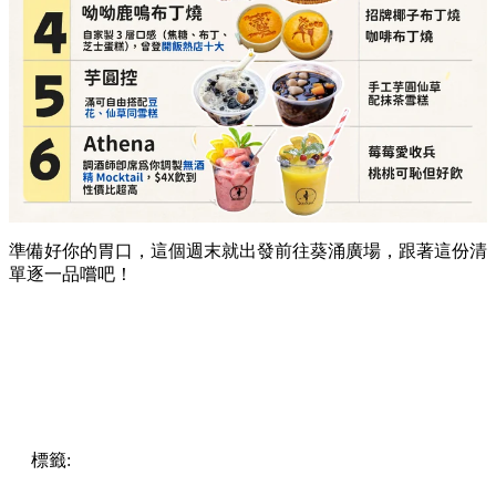
準備好你的胃口，這個週末就出發前往葵涌廣場，跟著這份清
單逐一品嚐吧！
標籤:
Hong Kong
香港
葵廣美食
葵芳好去處
葵芳 / 青衣
葵
涌廣場
葵廣掃街
香港平民美食
慧食貓
鳩戟
呦呦鹿鳴布丁