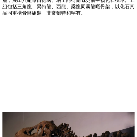
廳，展出八組嚟自德國、瑞士同荷蘭嘅史前生物化石標本。五
組包括三角龍、異特龍、西龍、梁龍同暴龍嘅骨架，以化石真
品同重構骨骼組裝，非常獨特和罕有。