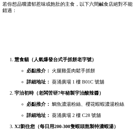
若你想品嚐濃郁惹味或飽肚的主食，以下六間鹹食店絕對不能
錯過：
慧食貓（人氣爆發台式手抓餅老字號）
必點推介：
火腿雞蛋肉鬆手抓餅
詳細地址：
葵涌廣場 1 樓 B01C 號舖
宇治初時（老闆苦研7年秘製宇治酸辣醬）
必點推介：
鯛魚濃湯粉絲、櫻花蝦蝦濃湯粉絲
詳細地址：
葵涌廣場 2 樓 C28 號舖
X2劉住您（每日用200-300隻蝦頭熬製特濃蝦湯）