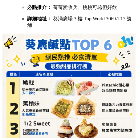
必點推介：
莓莓愛收兵、桃桃可恥但好飲
詳細地址：
葵涌廣場 3 樓 Top World 3069-T17 號
舖