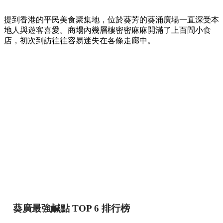
提到香港的平民美食聚集地，位於葵芳的葵涌廣場一直深受本
地人與遊客喜愛。商場內幾層樓密密麻麻開滿了上百間小食
店，初次到訪往往容易迷失在各條走廊中。
葵廣最強鹹點 TOP 6 排行榜