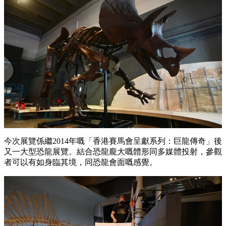
今次展覽係繼2014年嘅「香港賽馬會呈獻系列：巨龍傳奇」後
又一大型恐龍展覽。結合恐龍龐大嘅體形同多媒體投射，參觀
者可以有如身臨其境，同恐龍會面嘅感覺。