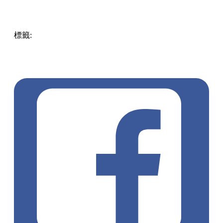
標籤:
中文(繁)
香港
香港
玩樂
香港好去處
尖沙咀好去處
尖
沙咀
尖沙咀 / 佐敦 / 油麻地
恐龍展覽
香港科學館
八大‧尋
龍記
三角龍
異特龍
西龍
梁龍
暴龍
化石
棘龍
翼龍
生物化石
標本