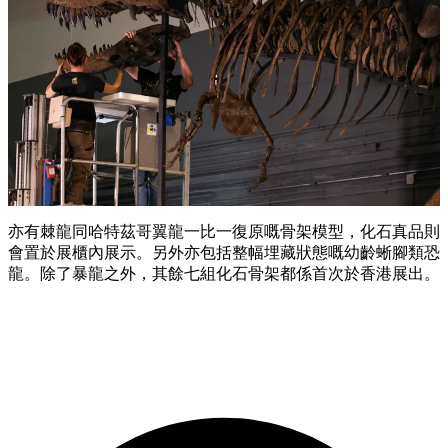
亦有棘龍同哈特茲哥翼龍一比一復原嘅骨架模型，化石真品則
會置於展櫃內展示。另外亦包括整幅埋藏狀態嘅幼齡蜥腳類恐
龍。除了暴龍之外，其餘七組化石骨架都係首次於香港展出。