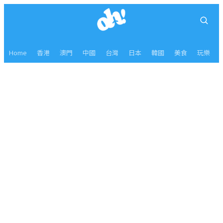
Home
香港
澳門
中國
台灣
日本
韓國
美食
玩樂