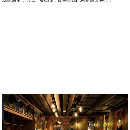
玩味為主，唔似一般Cafe，食物菜式配撘新穎又特別！