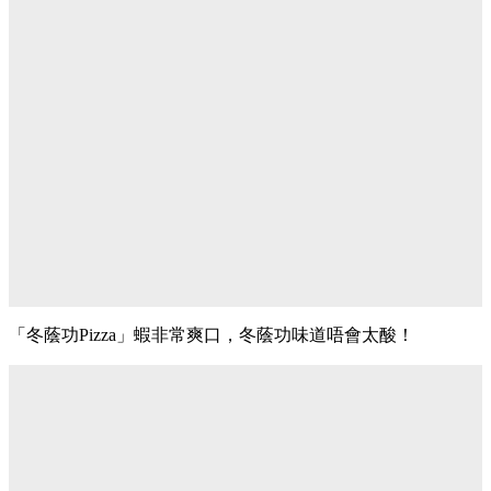
「冬蔭功Pizza」蝦非常爽口，冬蔭功味道唔會太酸！