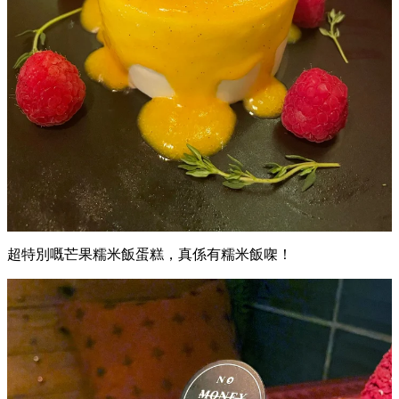
超特別嘅芒果糯米飯蛋糕，真係有糯米飯㗎！