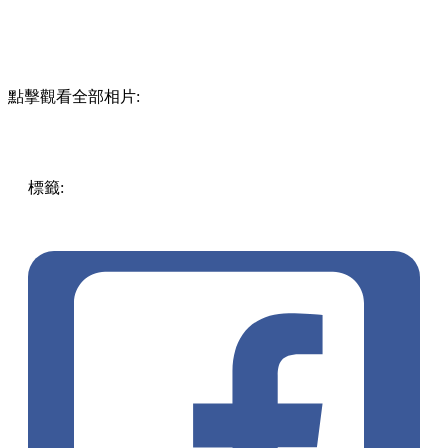
點擊觀看全部相片:
標籤:
中文(繁)
香港
香港
美食
cafe
甜品
香港美食
旺角美食
旺角cafe
旺角
打卡cafe
旺角好去處
旺角 / 太子 / 大角咀
Fusion菜
打卡必食
旺角甜品
旺角打卡
打卡甜品