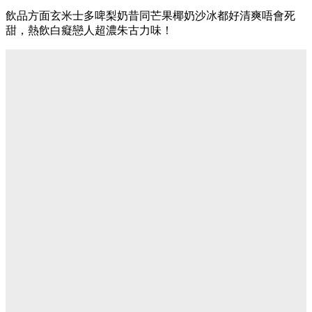
飲品方面玄米士多啤梨奶昔同芒果椰奶沙冰都好清爽唔會死
甜，熱飲白癡戀人超濃朱古力味！