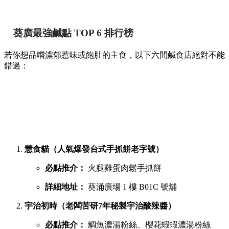
葵廣最強鹹點 TOP 6 排行榜
若你想品嚐濃郁惹味或飽肚的主食，以下六間鹹食店絕對不能
錯過：
慧食貓（人氣爆發台式手抓餅老字號）
必點推介：
火腿雞蛋肉鬆手抓餅
詳細地址：
葵涌廣場 1 樓 B01C 號舖
宇治初時（老闆苦研7年秘製宇治酸辣醬）
必點推介：
鯛魚濃湯粉絲、櫻花蝦蝦濃湯粉絲