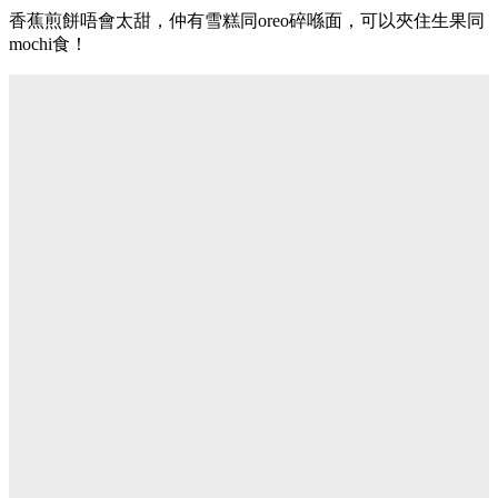
香蕉煎餅唔會太甜，仲有雪糕同oreo碎喺面，可以夾住生果同
mochi食！