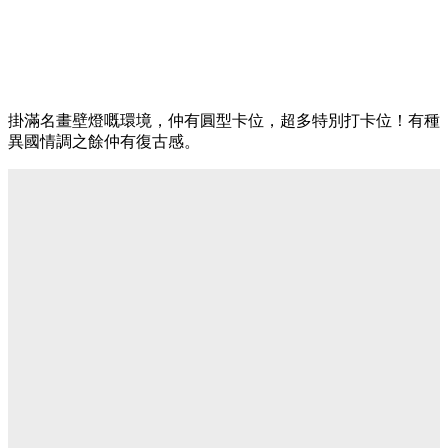
掛滿名畫壁燈嘅環境，仲有圓型卡位，超多特別打卡位！有種
異國情調之餘仲有復古感。