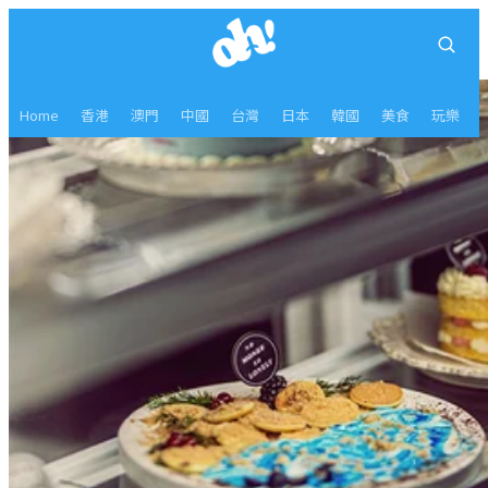
Home
香港
澳門
中國
台灣
日本
韓國
美食
玩樂