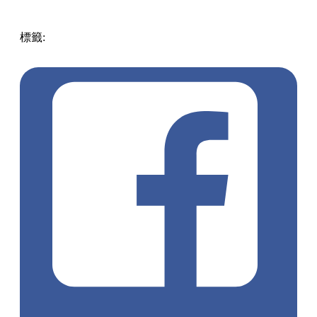
標籤:
中文(繁)
美食
香港
香港
美食
深水埗
香港美食
深水埗
美食
深水埗 / 長沙灣
Triplesteak
日式自助餐
石燒牛扒
牛扒