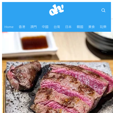
Home
香港
澳門
中國
台灣
日本
韓國
美食
玩樂