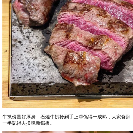
牛扒份量好厚身，石燒牛扒拎到手上淨係得一成熟，大家食到
一半記得去換塊新鐵板。