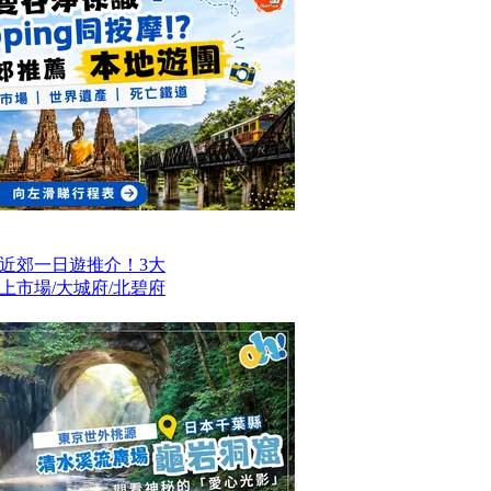
近郊一日遊推介！3大
上市場/大城府/北碧府