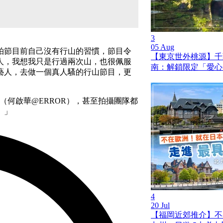
3
05 Aug
拍節目前自己沒有行山的習慣，節目令
【東京世外桃源】千
人，我想我只是行過兩次山，也很佩服
南：解鎖限定「愛心
藝人，去做一個真人騷的行山節目，更
ee（何啟華@ERROR），甚至拍攝團隊都
。」
4
20 Jul
【福岡近郊推介】不