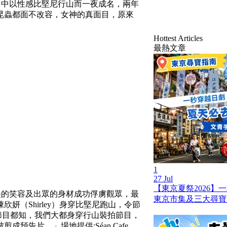
郊遊遊》中以性感比堅尼行山而一夜成名，兩年
昆蟲都面不改容，女神的真面目，原來
Hottest Articles
最熱文章
1
27 Jul
【東京夏祭2026】
，憑甜美的笑容及出眾的身材成功俘虜觀眾，最
東京市集及三大尋寶
（Shirley）身穿比堅尼跑山，令節
過節目都知，我們大都身穿行山裝拍節目，
告片。」場地提供:Séan Cafe