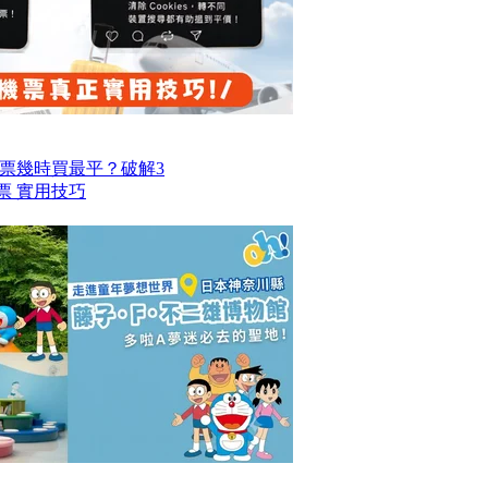
票幾時買最平？破解3
票 實用技巧