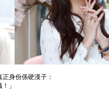
 真正身份係硬漢子：
蟻！」