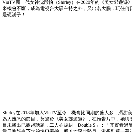
ViuTV新一代女神沈殷怡（Shirley）在2020年的《美女
來機會不斷，成為電視台大騷主持之外，又出名大膽，玩任何
是硬漢子！
Shirley在2018年加入ViuTV至今，機會比同期的藝人多
為人熟悉的節目，莫過於《美女郊遊遊》，在預告片中，她與陳欣妍
目未播出已掀起話題，二人亦被封「Double S」：「其實看
當日剛好有下水的場口要拍，所以才穿比堅尼，沒想到這一幕被剪成預