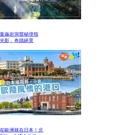
葉龜岩洞窟秘境指
光影」奇蹟絕景
在歐洲就在日本！北