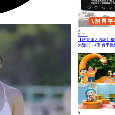
5
21 Jul
【旅遊達人必讀】機
大迷思＋4個 買平機
6