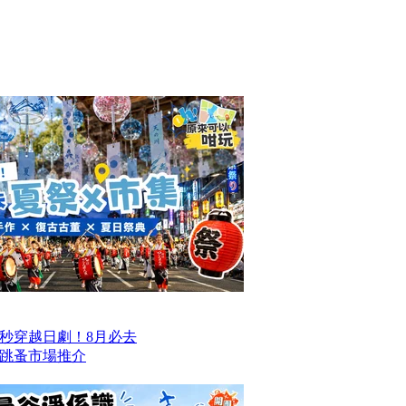
一秒穿越日劇！8月必去
跳蚤市場推介