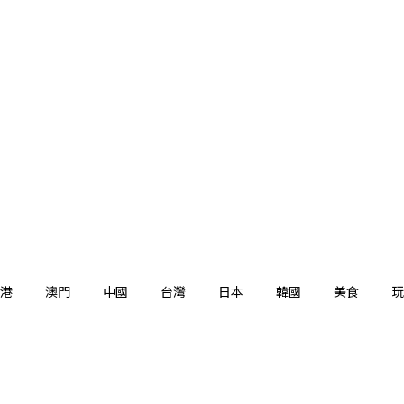
港
澳門
中國
台灣
日本
韓國
美食
玩