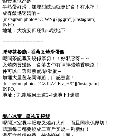
但份量依然多！
半熟蛋好滑，加埋甜豉油就更好食！有水準！
成碟飯迅速清哂～
[instagram photo="CJWNg7pggrn"][/instagram]
INFO.
地址：大坑安庶庇街24號地下
===============
聯發茶餐廳 - 香蔥叉燒滑蛋飯
呢間茶記嘅叉燒係厚切！！好邪惡呀～～
叉燒肉質幾嫩，食落去仲有陣陣碳燒香味添！
仲可以自選跟煎蛋/炒滑蛋～
加埋大量蔥花同洋蔥，口感豐富！
[instagram photo="CZTaACKv_H9"][/instagram]
INFO.
地址：九龍城侯王道2-4號地下1號舖
===============
樂心冰室 - 皇袍叉燒飯
呢間冰室嘅半肥瘦叉燒好大件，而且同樣係厚切！
聽講每日都要燒成二百斤叉燒～夠新鮮！
滑蛋亦炒得好香，佈滿喺飯上面～