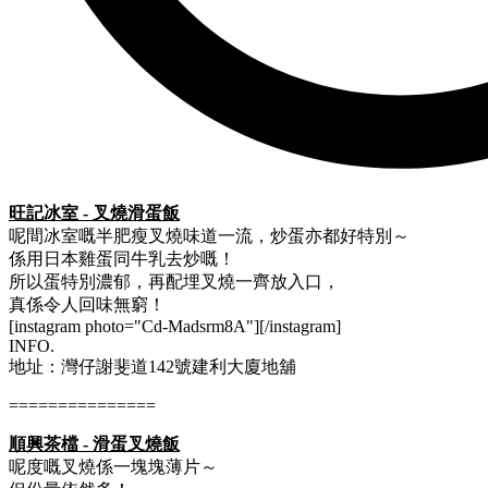
旺記冰室 - 叉燒滑蛋飯
呢間冰室嘅半肥瘦叉燒味道一流，炒蛋亦都好特別～
係用日本雞蛋同牛乳去炒嘅！
所以蛋特別濃郁，再配埋叉燒一齊放入口，
真係令人回味無窮！
[instagram photo="Cd-Madsrm8A"][/instagram]
INFO.
地址：灣仔謝斐道142號建利大廈地舖
===============
順興茶檔 - 滑蛋叉燒飯
呢度嘅叉燒係一塊塊薄片～