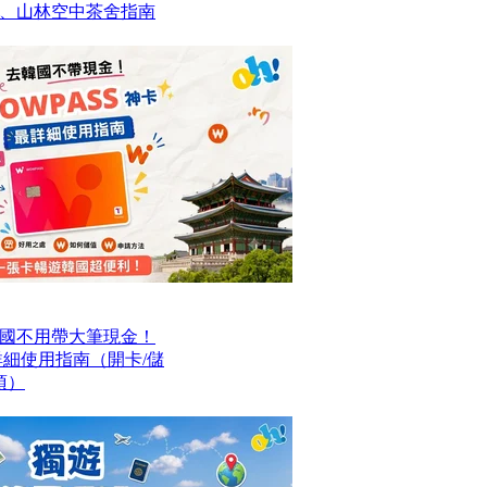
、山林空中茶舍指南
國不用帶大筆現金！
最詳細使用指南（開卡/儲
項）