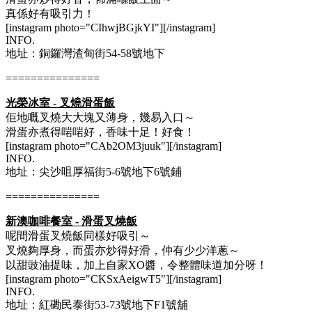
真係好有吸引力！
[instagram photo="CIhwjBGjkYI"][/instagram]
INFO.
地址：銅鑼灣渣甸街54-58號地下
===============
光榮冰室 - 叉燒滑蛋飯
佢地嘅叉燒大大塊又薄身，幾易入口～
滑蛋亦煮得啱啱好，香味十足！好食！
[instagram photo="CAb2OM3juuk"][/instagram]
INFO.
地址：尖沙咀厚福街5-6號地下6號鋪
===============
新澳咖啡餐室 - 滑蛋叉燒飯
呢間滑蛋叉燒飯同樣好吸引～
叉燒夠厚身，而蛋亦炒得好滑，仲有少少洋蔥～
以甜豉油提味，加上自家XO醬，令整體味道加分呀！
[instagram photo="CKSxAeigwT5"][/instagram]
INFO.
地址：紅磡民泰街53-73號地下F1號舖