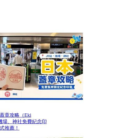
章攻略（Eki
站、機場、神社免費紀念印
式推薦！