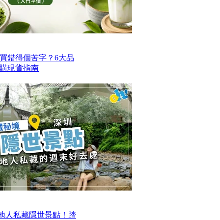
買錯得個苦字？6大品
購現貨指南
本地人私藏隱世景點！踏