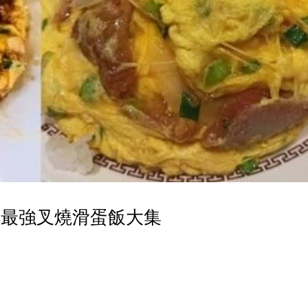
港最強叉燒滑蛋飯大集