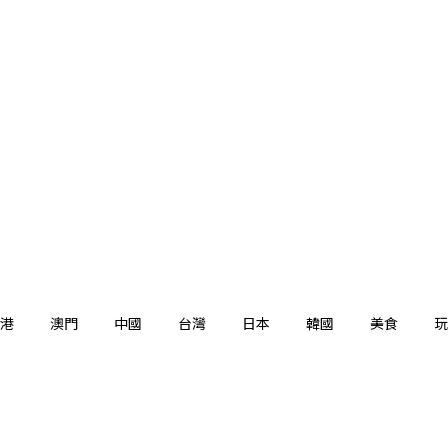
港
澳門
中國
台灣
日本
韓國
美食
玩