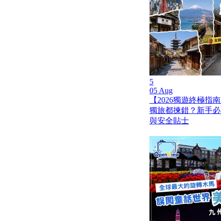
5
05 Aug
【2026獨遊終極指南
獨旅都揀錯？新手必
與安全貼士