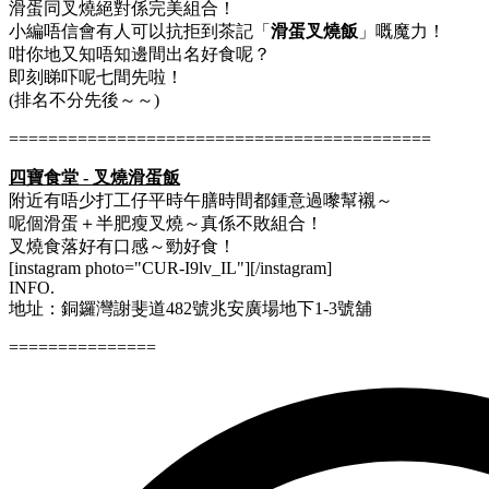
滑蛋同叉燒絕對係完美組合！
小編唔信會有人可以抗拒到茶記「
滑蛋叉燒飯
」嘅魔力！
咁你地又知唔知邊間出名好食呢？
即刻睇吓呢七間先啦！
(排名不分先後～～)
===========================================
四寶食堂 - 叉燒滑蛋飯
附近有唔少打工仔平時午膳時間都鍾意過嚟幫襯～
呢個滑蛋＋半肥瘦叉燒～真係不敗組合！
叉燒食落好有口感～勁好食！
[instagram photo="CUR-I9lv_IL"][/instagram]
INFO.
地址：銅鑼灣謝斐道482號兆安廣場地下1-3號舖
===============