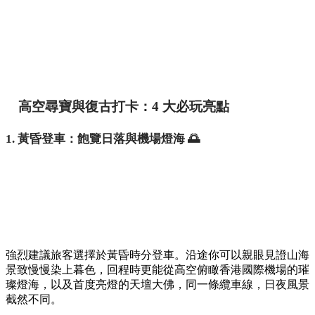
高空尋寶與復古打卡：4 大必玩亮點
1. 黃昏登車：飽覽日落與機場燈海 🌅
強烈建議旅客選擇於黃昏時分登車。沿途你可以親眼見證山海
景致慢慢染上暮色，回程時更能從高空俯瞰香港國際機場的璀
璨燈海，以及首度亮燈的天壇大佛，同一條纜車線，日夜風景
截然不同。