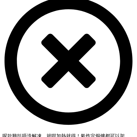
呢款雞扒唔洗解凍，就咁加熱就得！氣炸定焗爐都可以架。