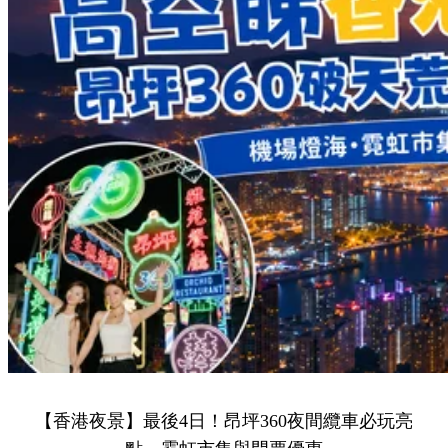
【香港夜景】最後4日！昂坪360夜間纜車必玩亮