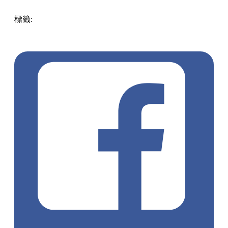
標籤:
Hong Kong
香港
香港打卡
週末好去處
昂坪360
昂坪
360夜間纜車
香港夜景
大嶼山景點
霓虹市集
903音樂會
昂
坪市集