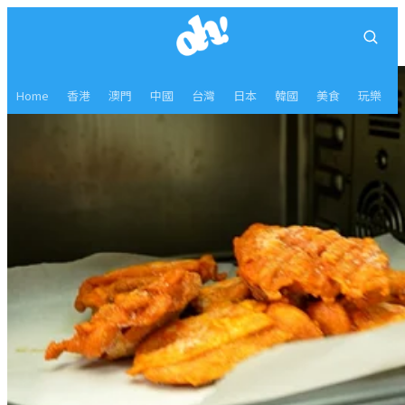
Home
香港
澳門
中國
台灣
日本
韓國
美食
玩樂