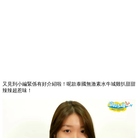
又見到小編緊係有好介紹啦！呢款泰國無激素水牛城雞扒甜甜
辣辣超惹味！