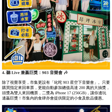
4. 聽 Live 兼贏巨獎：903 音樂會 🎶
除了視覺享受，市集更設有「叱咤 903 星空下音樂會」。只要
購買指定來回車票，更能自動參加總值高達 200 萬的大抽獎，
頭獎為雙人來回機票，二獎為 iPhone 17 (256GB)，讓你邊玩
邊贏巨獎！市集內的食肆亦會提供限定的小食及飲品優惠。