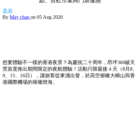
點、霓虹市集與門票優惠
香港
By
May chan
on 05 Aug 2026
想要體驗不一樣的香港夜景？為慶祝二十周年，昂坪360破天
荒首度推出期間限定的夜航體驗！活動只限最後 4 天（8月8、
9、15、16日），讓旅客從東涌出發，於高空俯瞰大嶼山與香
港國際機場的璀璨燈海。