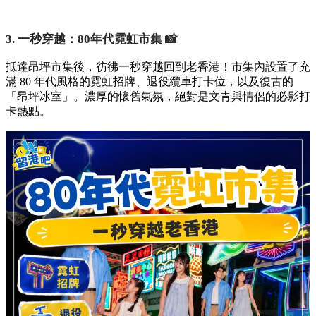
3. 一秒穿越：80年代霓虹市集 📸
抵達昂坪市集後，彷彿一秒穿越回到老香港！市集內設置了充
滿 80 年代風格的霓虹招牌、退役纜車打卡位，以及復古的
「昂坪冰室」。濃厚的懷舊氣氛，絕對是文青與情侶的必影打
卡熱點。