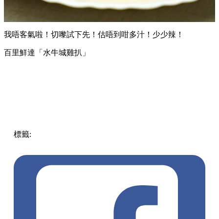
我唔客氣啦！切嚟試下先！估唔到咁多汁！少少辣！
百里鮮達「水牛城雞扒」
標籤:
中文(繁)
香港
美食
泰國
百里鮮達
無激素
水牛城
水牛
城雞扒
Uncle Jimmy