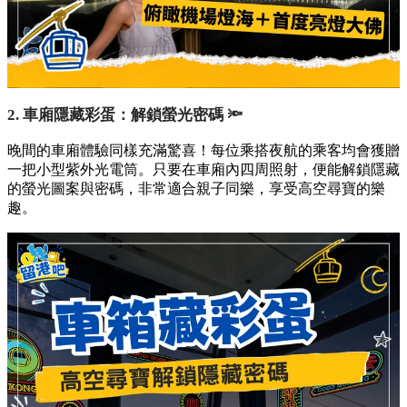
2. 車廂隱藏彩蛋：解鎖螢光密碼 🔦
晚間的車廂體驗同樣充滿驚喜！每位乘搭夜航的乘客均會獲贈
一把小型紫外光電筒。只要在車廂內四周照射，便能解鎖隱藏
的螢光圖案與密碼，非常適合親子同樂，享受高空尋寶的樂
趣。