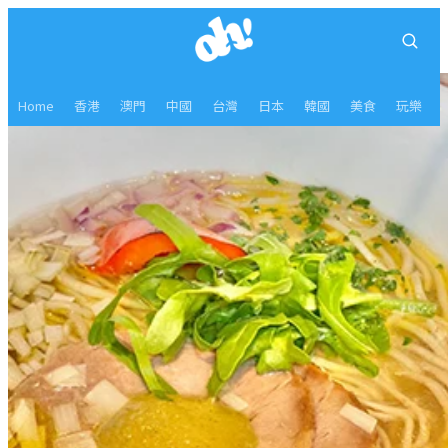
Home
香港
澳門
中國
台灣
日本
韓國
美食
玩樂