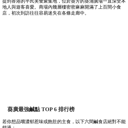
提到香港的平民美食聚集地，位於葵芳的葵涌廣場一直深受本
地人與遊客喜愛。商場內幾層樓密密麻麻開滿了上百間小食
店，初次到訪往往容易迷失在各條走廊中。
葵廣最強鹹點 TOP 6 排行榜
若你想品嚐濃郁惹味或飽肚的主食，以下六間鹹食店絕對不能
錯過：