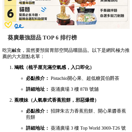
葵廣最強甜品 TOP 6 排行榜
吃完鹹食，當然要預留胃部空間品嚐甜品。以下是網民極力推
薦的六大甜點名單：
鳩戟（梳乎厘充滿空氣感，入口即化）
必點推介：
Pistachio開心果、超低糖質伯爵茶
詳細地址：
葵涌廣場 3 樓 87B 號舖
蕉積妹（人氣泰式香蕉煎餅，邪惡爆燈）
必點推介：
招牌朱古力香蕉煎餅、開心果醬香蕉
煎餅
詳細地址：
葵涌廣場 3 樓 Top World 3069-T26 號