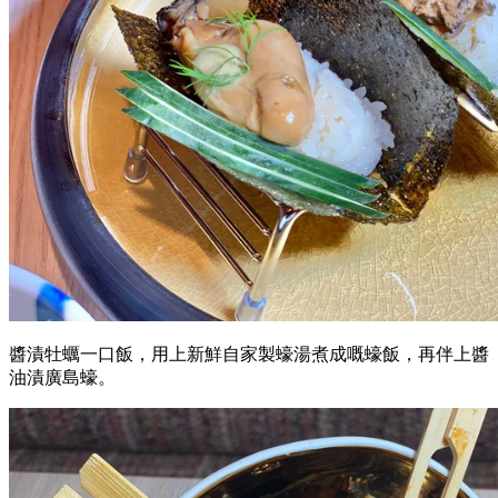
醬漬牡蠣一口飯，用上新鮮自家製蠔湯煮成嘅蠔飯，再伴上醬
油漬廣島蠔。