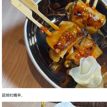
菇燒牡蠣串。