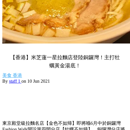
【香港】米芝蓮一星拉麵店登陸銅鑼灣！主打牡
蠣黃金湯底！
美食
香港
By
staff 1
on 10 Jun 2021
東京殿堂級拉麵名店【金色不如帰】即將喺6月中於銅鑼灣
Fashion Walk開設第四間分店【牡蠣不如帰】，銅鑼灣分店將