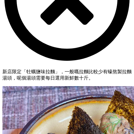
新店限定「牡蠣鹽味拉麵」，一般嘅拉麵比較少有蠔熬製拉麵
湯頭，呢個湯頭需要每日選用新鮮數十斤。