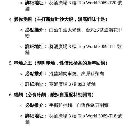
詳細地址：
葵涌廣場 3 樓 Top World 3069-T20 號
舖
煮你隻蜆（主打新鮮吐沙大蜆，湯底鮮味十足）
必點推介：
白酒牛油大光麵、台式沙茶濃湯花甲
粉
詳細地址：
葵涌廣場 3 樓 Top World 3069-T11 號
舖
串燒之王（即叫即燒，性價比極高的童年回憶）
必點推介：
混醬雞肉串燒、爽彈豬頸肉
詳細地址：
葵涌廣場 3 樓 89B 號舖
貓麵（必食冷麵，酸辣自選配料勁開胃）
必點推介：
手撕雞拌麵、自選多餸刀削麵
詳細地址：
葵涌廣場 3 樓 Top World 3069-T18 號
舖