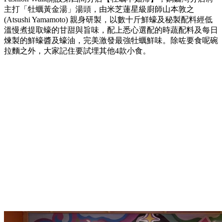
主打「牡蠣黃金湯」湯頭，由米芝蓮星級廚師山本敦之
(Atsushi Yamamoto) 親身研製，以數十斤鮮蠔及秘製配料經低
溫慢煮提取蠔的甘甜與旨味，配上悉心選配的時蔬配料及每日
煉製的鮮蠔醬及蠔油，完美激發最強牡蠣鮮味。除咗要食呢碗
拉麵之外，大家記住要試埋其他4款小食。