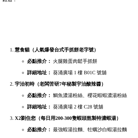
慧食貓（人氣爆發台式手抓餅老字號）
必點推介：
火腿雞蛋肉鬆手抓餅
詳細地址：
葵涌廣場 1 樓 B01C 號舖
宇治初時（老闆苦研7年秘製宇治酸辣醬）
必點推介：
鯛魚濃湯粉絲、櫻花蝦蝦濃湯粉絲
詳細地址：
葵涌廣場 2 樓 C28 號舖
X2劉住您（每日用200-300隻蝦頭熬製特濃蝦湯）
必點推介：
最強蝦湯拉麵、牡蠣沙白蝦湯拉麵