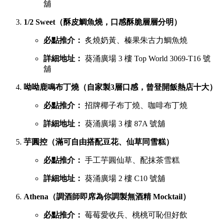
舖
1/2 Sweet（酥皮鯛魚燒，口感酥脆層層分明）
必點推介：
炙燒奶黃、榛果朱古力鯛魚燒
詳細地址：
葵涌廣場 3 樓 Top World 3069-T16 號
舖
呦呦鹿鳴布丁燒（自家製3層口感，曾登開飯熱店十大）
必點推介：
招牌椰子布丁燒、咖啡布丁燒
詳細地址：
葵涌廣場 3 樓 87A 號舖
芋圓控（滿可自由搭配豆花、仙草同雪糕）
必點推介：
手工芋圓仙草、配抹茶雪糕
詳細地址：
葵涌廣場 2 樓 C10 號舖
Athena（調酒師即席為你調製無酒精 Mocktail）
必點推介：
莓莓愛收兵、桃桃可恥但好飲