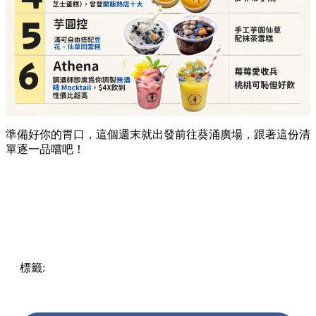
準備好你的胃口，這個週末就出發前往葵涌廣場，跟著這份清
單逐一品嚐吧！
標籤:
Hong Kong
香港
葵廣美食
葵芳好去處
葵芳 / 青衣
葵
涌廣場
葵廣掃街
香港平民美食
慧食貓
鳩戟
呦呦鹿鳴布丁
燒