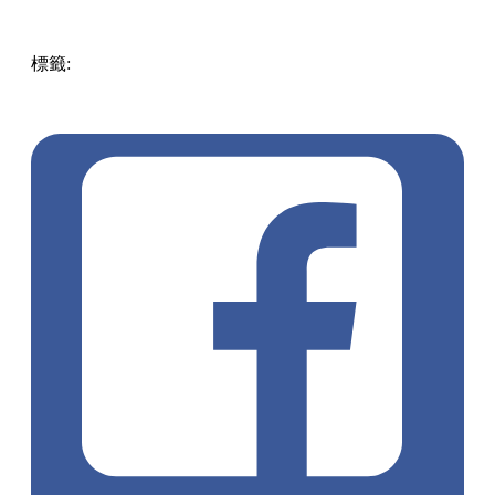
標籤:
中文(繁)
美食
香港
香港
美食
拉麵
香港美食
銅鑼灣餐
廳
灣仔 / 銅鑼灣 / 大坑
米芝蓮
星級廚師山本敦之
牡蠣不如
帰
金色不如帰
銅鑼環
銅鑼環美食
銅鑼灣拉麵