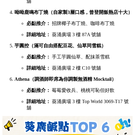
舖
呦呦鹿鳴布丁燒（自家製3層口感，曾登開飯熱店十大）
必點推介：
招牌椰子布丁燒、咖啡布丁燒
詳細地址：
葵涌廣場 3 樓 87A 號舖
芋圓控（滿可自由搭配豆花、仙草同雪糕）
必點推介：
手工芋圓仙草、配抹茶雪糕
詳細地址：
葵涌廣場 2 樓 C10 號舖
Athena（調酒師即席為你調製無酒精 Mocktail）
必點推介：
莓莓愛收兵、桃桃可恥但好飲
詳細地址：
葵涌廣場 3 樓 Top World 3069-T17 號
舖