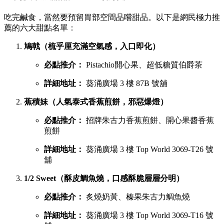
吃完鹹食，當然要預留胃部空間品嚐甜品。以下是網民極力推
薦的六大甜點名單：
鳩戟（梳乎厘充滿空氣感，入口即化）
必點推介：
Pistachio開心果、超低糖質伯爵茶
詳細地址：
葵涌廣場 3 樓 87B 號舖
蕉積妹（人氣泰式香蕉煎餅，邪惡爆燈）
必點推介：
招牌朱古力香蕉煎餅、開心果醬香蕉
煎餅
詳細地址：
葵涌廣場 3 樓 Top World 3069-T26 號
舖
1/2 Sweet（酥皮鯛魚燒，口感酥脆層層分明）
必點推介：
炙燒奶黃、榛果朱古力鯛魚燒
詳細地址：
葵涌廣場 3 樓 Top World 3069-T16 號