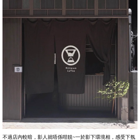
不過店內較暗，影人就唔係咁靚~一於影下環境相，感受下氛