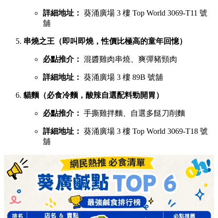
詳細地址：
葵涌廣場 3 樓 Top World 3069-T11 號
舖
串燒之王（即叫即燒，性價比極高的童年回憶）
必點推介：
混醬雞肉串燒、爽彈豬頸肉
詳細地址：
葵涌廣場 3 樓 89B 號舖
貓麵（必食冷麵，酸辣自選配料勁開胃）
必點推介：
手撕雞拌麵、自選多餸刀削麵
詳細地址：
葵涌廣場 3 樓 Top World 3069-T18 號
舖