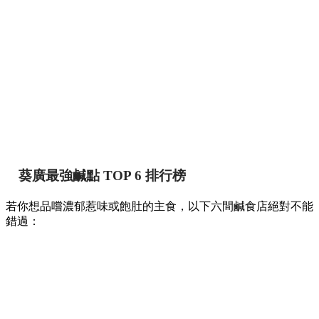
葵廣最強鹹點 TOP 6 排行榜
若你想品嚐濃郁惹味或飽肚的主食，以下六間鹹食店絕對不能
錯過：