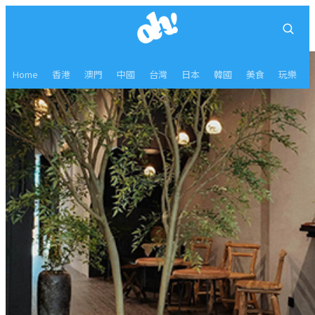
Home
香港
澳門
中國
台灣
日本
韓國
美食
玩樂