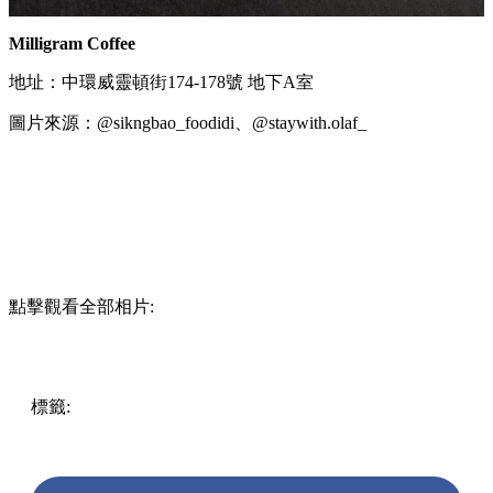
Milligram Coffee
地址：中環威靈頓街174-178號 地下A室
圖片來源：@sikngbao_foodidi、@staywith.olaf_
點擊觀看全部相片:
標籤:
中文(繁)
美食
香港
香港
美食
cafe
香港美食
香港餐廳
打卡美食
打卡cafe
中環 / 上環 / 西環
中環美食
中環cafe
中
環餐廳