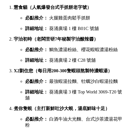
慧食貓（人氣爆發台式手抓餅老字號）
必點推介：
火腿雞蛋肉鬆手抓餅
詳細地址：
葵涌廣場 1 樓 B01C 號舖
宇治初時（老闆苦研7年秘製宇治酸辣醬）
必點推介：
鯛魚濃湯粉絲、櫻花蝦蝦濃湯粉絲
詳細地址：
葵涌廣場 2 樓 C28 號舖
X2劉住您（每日用200-300隻蝦頭熬製特濃蝦湯）
必點推介：
最強蝦湯拉麵、牡蠣沙白蝦湯拉麵
詳細地址：
葵涌廣場 3 樓 Top World 3069-T20 號
舖
煮你隻蜆（主打新鮮吐沙大蜆，湯底鮮味十足）
必點推介：
白酒牛油大光麵、台式沙茶濃湯花甲
粉