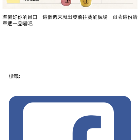
準備好你的胃口，這個週末就出發前往葵涌廣場，跟著這份清
單逐一品嚐吧！
標籤:
Hong Kong
香港
葵廣美食
葵芳好去處
葵芳 / 青衣
葵
涌廣場
葵廣掃街
香港平民美食
慧食貓
鳩戟
呦呦鹿鳴布丁
燒