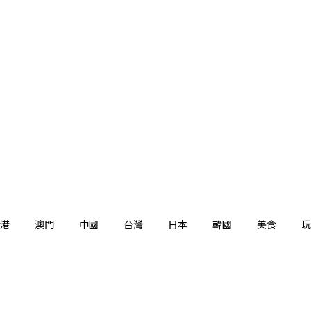
港
澳門
中國
台灣
日本
韓國
美食
玩