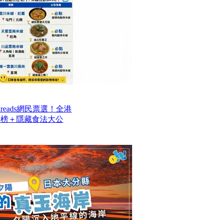
reads網民票選！全港
排行榜＋隱藏食法大公