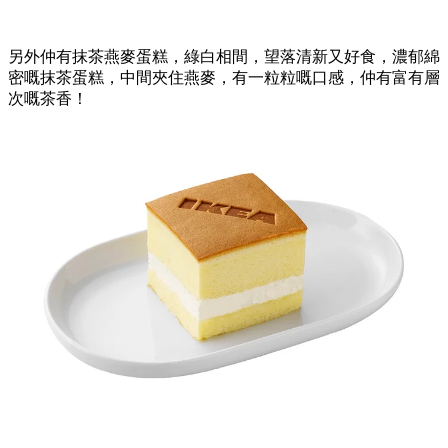
另外仲有抹茶燕麥蛋糕，綠白相間，望落清新又好食，濃郁綿
密嘅抹茶蛋糕，中間夾住燕麥，有一粒粒嘅口感，仲有富有層
次嘅茶香！