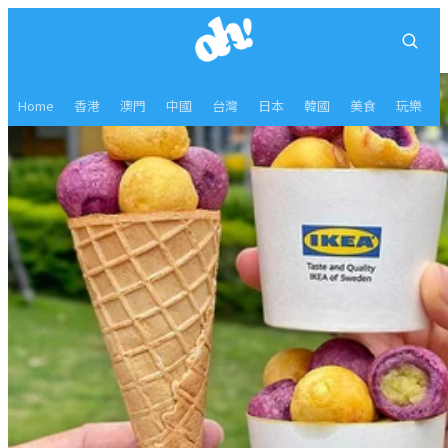
Home
香港
澳門
中國
台灣
日本
韓國
美食
玩樂