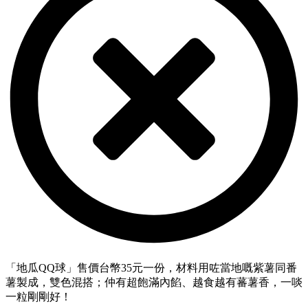
「地瓜QQ球」售價台幣35元一份，材料用咗當地嘅紫薯同番
薯製成，雙色混搭；仲有超飽滿內餡、越食越有蕃薯香，一啖
一粒剛剛好！