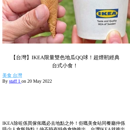
【台灣】IKEA限量雙色地瓜QQ球！超煙靭經典
台式小食！
美食
台灣
By
staff 1
on 20 May 2022
IKEA除咗係買傢俬嘅必去地點之外！佢嘅美食站同餐廳仲係
唔少人食飯熱點！仲不時有特色食物推出，台灣IKEA就推出