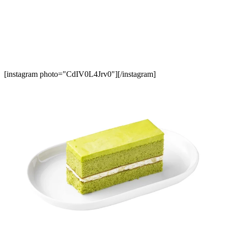
[instagram photo="CdIV0L4Jrv0"][/instagram]