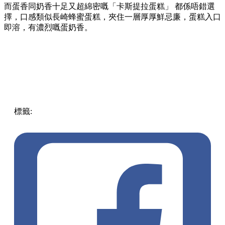
而蛋香同奶香十足又超綿密嘅「卡斯提拉蛋糕」 都係唔錯選
擇，口感類似長崎蜂蜜蛋糕，夾住一層厚厚鮮忌廉，蛋糕入口
即溶，有濃烈嘅蛋奶香。
標籤:
中文(繁)
美食
台灣
期間限定
熱話
地瓜QQ球
番薯
紫
薯
地瓜球
ikea