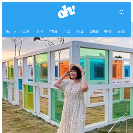
Home
香港
澳門
中國
台灣
日本
韓國
美食
玩樂