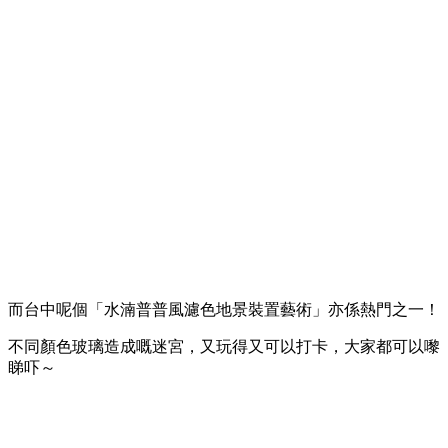
而台中呢個「水湳普普風濾色地景裝置藝術」亦係熱門之一！
不同顏色玻璃造成嘅迷宮，又玩得又可以打卡，大家都可以嚟
睇吓～