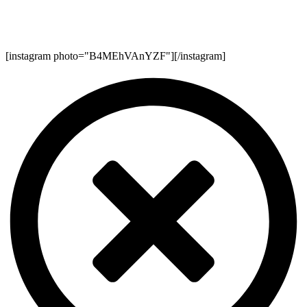
[instagram photo="B4MEhVAnYZF"][/instagram]