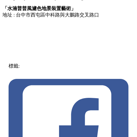
「水湳普普風濾色地景裝置藝術」
地址 : 台中市西屯區中科路與大鵬路交叉路口
標籤:
中文(繁)
中文(繁)
玩樂
台灣
台灣
打卡
藝術
熱門
裝置
藝術
玻璃
迷宮
pll_68f8324b5a823