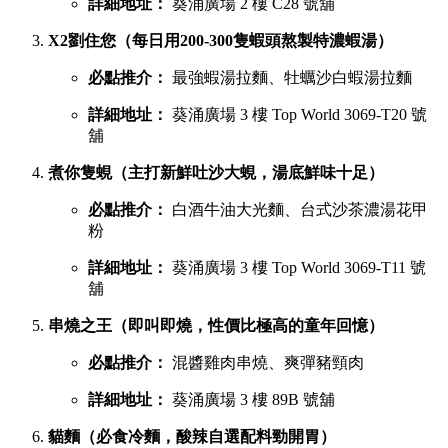
詳細地址：
葵涌廣場 2 樓 C28 號舖
X2劉住您（每日用200-300隻蝦頭熬製特濃蝦湯）
必點推介：
最強蝦湯拉麵、牡蠣沙白蝦湯拉麵
詳細地址：
葵涌廣場 3 樓 Top World 3069-T20 號
舖
煮你隻蜆（主打新鮮吐沙大蜆，湯底鮮味十足）
必點推介：
白酒牛油大光麵、台式沙茶濃湯花甲
粉
詳細地址：
葵涌廣場 3 樓 Top World 3069-T11 號
舖
串燒之王（即叫即燒，性價比極高的童年回憶）
必點推介：
混醬雞肉串燒、爽彈豬頸肉
詳細地址：
葵涌廣場 3 樓 89B 號舖
貓麵（必食冷麵，酸辣自選配料勁開胃）