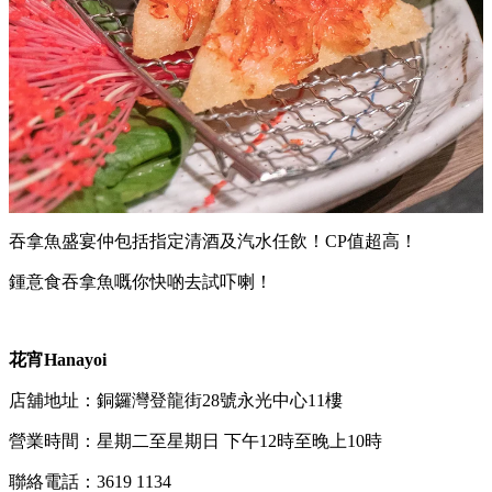
吞拿魚盛宴仲包括指定清酒及汽水任飲！CP值超高！
鍾意食吞拿魚嘅你快啲去試吓喇！
花宵Hanayoi
店舖地址：銅鑼灣登龍街28號永光中心11樓
營業時間：星期二至星期日 下午12時至晚上10時
聯絡電話：3619 1134