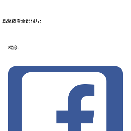
點擊觀看全部相片:
標籤:
中文(繁)
美食
香港
香港
美食
香港美食
銅鑼灣美食
銅
鑼灣
灣仔 / 銅鑼灣 / 大坑
居酒屋
任飲清酒
藍鰭吞拿魚
拖羅
吞拿魚
本鮪席前解體