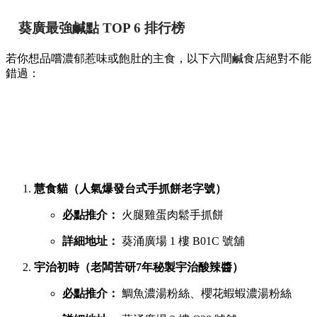
葵廣最強鹹點 TOP 6 排行榜
若你想品嚐濃郁惹味或飽肚的主食，以下六間鹹食店絕對不能
錯過：
慧食貓（人氣爆發台式手抓餅老字號）
必點推介：
火腿雞蛋肉鬆手抓餅
詳細地址：
葵涌廣場 1 樓 B01C 號舖
宇治初時（老闆苦研7年秘製宇治酸辣醬）
必點推介：
鯛魚濃湯粉絲、櫻花蝦蝦濃湯粉絲