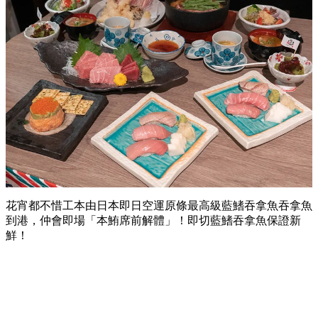
花宵都不惜工本由日本即日空運原條最高級藍鰭吞拿魚吞拿魚
到港，仲會即場「本鮪席前解體」！即切藍鰭吞拿魚保證新
鮮！