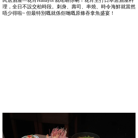
民居酒屋—花宵Hanayoi 就啱晒你喇！花宵主打日本居酒屋料
理，全日不設交枱時段。刺身、壽司、串燒、時令海鮮就當然
唔少得啦~ 但最特別嘅就係佢哋嘅原條吞拿魚盛宴！