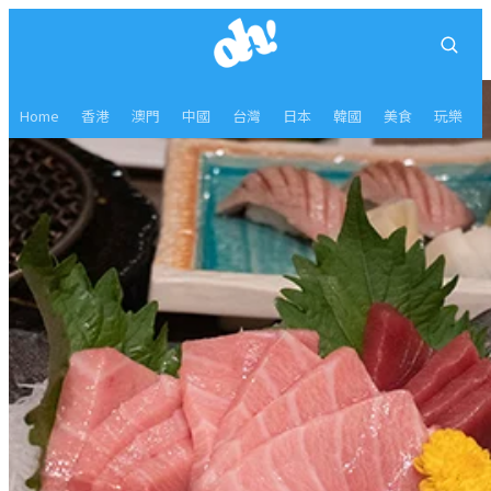
Home
香港
澳門
中國
台灣
日本
韓國
美食
玩樂