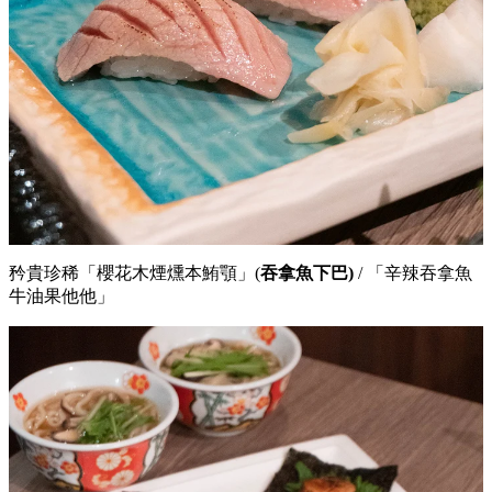
矜貴珍稀「櫻花木煙燻本鮪顎」(
吞拿魚下巴)
/ 「辛辣吞拿魚
牛油果他他」