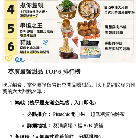
葵廣最強甜品 TOP 6 排行榜
吃完鹹食，當然要預留胃部空間品嚐甜品。以下是網民極力推
薦的六大甜點名單：
鳩戟（梳乎厘充滿空氣感，入口即化）
必點推介：
Pistachio開心果、超低糖質伯爵茶
詳細地址：
葵涌廣場 3 樓 87B 號舖
蕉積妹（人氣泰式香蕉煎餅，邪惡爆燈）