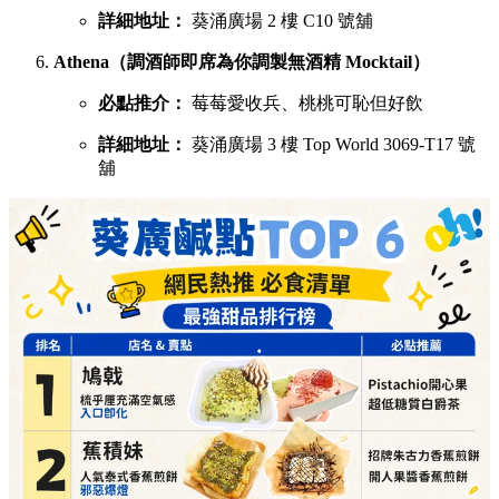
詳細地址：
葵涌廣場 2 樓 C10 號舖
Athena（調酒師即席為你調製無酒精 Mocktail）
必點推介：
莓莓愛收兵、桃桃可恥但好飲
詳細地址：
葵涌廣場 3 樓 Top World 3069-T17 號
舖