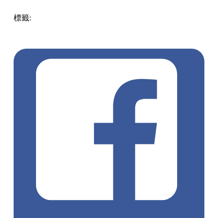
標籤:
Hong Kong
香港
葵廣美食
葵芳好去處
葵芳 / 青衣
葵
涌廣場
葵廣掃街
香港平民美食
慧食貓
鳩戟
呦呦鹿鳴布丁
燒