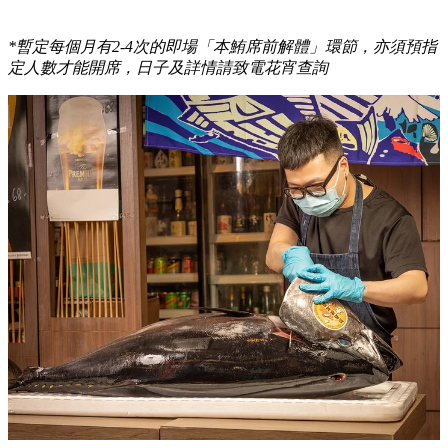
*暫定每個月有2-4次的即場「本鮪席前解體」環節，亦須預指
定人數才能開席，日子及詳情請致電花宵查詢