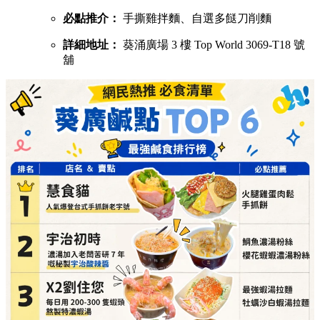
必點推介：
手撕雞拌麵、自選多餸刀削麵
詳細地址：
葵涌廣場 3 樓 Top World 3069-T18 號
舖