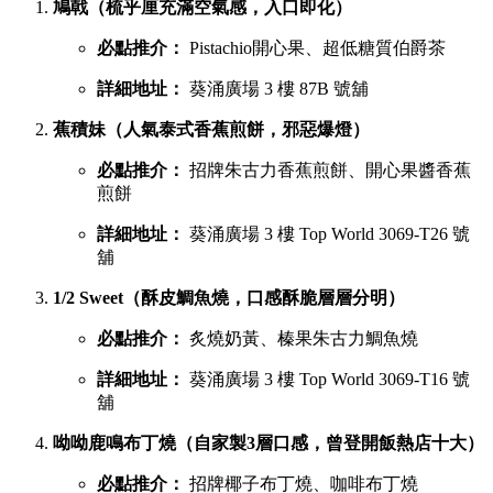
鳩戟（梳乎厘充滿空氣感，入口即化）
必點推介：
Pistachio開心果、超低糖質伯爵茶
詳細地址：
葵涌廣場 3 樓 87B 號舖
蕉積妹（人氣泰式香蕉煎餅，邪惡爆燈）
必點推介：
招牌朱古力香蕉煎餅、開心果醬香蕉
煎餅
詳細地址：
葵涌廣場 3 樓 Top World 3069-T26 號
舖
1/2 Sweet（酥皮鯛魚燒，口感酥脆層層分明）
必點推介：
炙燒奶黃、榛果朱古力鯛魚燒
詳細地址：
葵涌廣場 3 樓 Top World 3069-T16 號
舖
呦呦鹿鳴布丁燒（自家製3層口感，曾登開飯熱店十大）
必點推介：
招牌椰子布丁燒、咖啡布丁燒