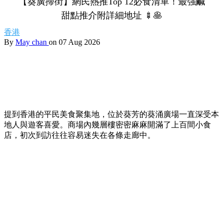
【葵廣掃街】網民熱推Top 12必食清單！最強鹹
甜點推介附詳細地址 🍢🥞
香港
By
May chan
on 07 Aug 2026
提到香港的平民美食聚集地，位於葵芳的葵涌廣場一直深受本
地人與遊客喜愛。商場內幾層樓密密麻麻開滿了上百間小食
店，初次到訪往往容易迷失在各條走廊中。