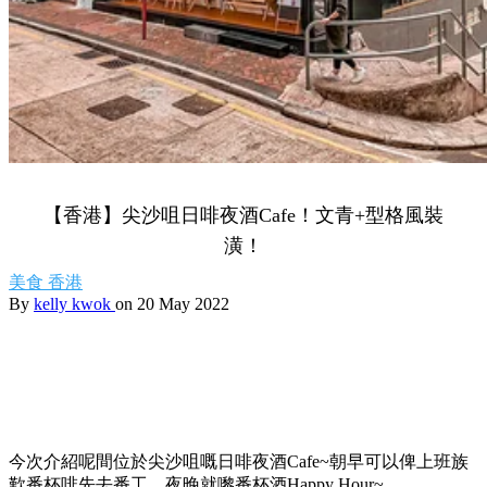
【香港】尖沙咀日啡夜酒Cafe！文青+型格風裝
潢！
美食
香港
By
kelly kwok
on 20 May 2022
今次介紹呢間位於尖沙咀嘅日啡夜酒Cafe~朝早可以俾上班族
歎番杯啡先去番工，夜晚就嚟番杯酒Happy Hour~