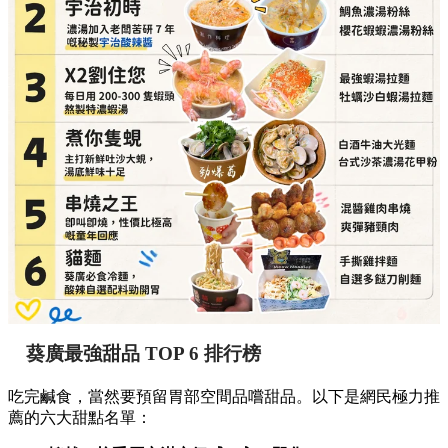
葵廣最強甜品 TOP 6 排行榜
吃完鹹食，當然要預留胃部空間品嚐甜品。以下是網民極力推
薦的六大甜點名單：