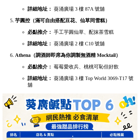
詳細地址：
葵涌廣場 3 樓 87A 號舖
芋圓控（滿可自由搭配豆花、仙草同雪糕）
必點推介：
手工芋圓仙草、配抹茶雪糕
詳細地址：
葵涌廣場 2 樓 C10 號舖
Athena（調酒師即席為你調製無酒精 Mocktail）
必點推介：
莓莓愛收兵、桃桃可恥但好飲
詳細地址：
葵涌廣場 3 樓 Top World 3069-T17 號
舖