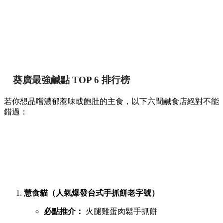
葵廣最強鹹點 TOP 6 排行榜
若你想品嚐濃郁惹味或飽肚的主食，以下六間鹹食店絕對不能
錯過：
慧食貓（人氣爆發台式手抓餅老字號）
必點推介：
火腿雞蛋肉鬆手抓餅