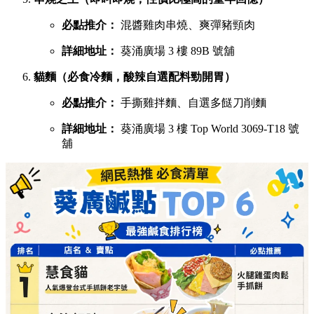
必點推介：
混醬雞肉串燒、爽彈豬頸肉
詳細地址：
葵涌廣場 3 樓 89B 號舖
貓麵（必食冷麵，酸辣自選配料勁開胃）
必點推介：
手撕雞拌麵、自選多餸刀削麵
詳細地址：
葵涌廣場 3 樓 Top World 3069-T18 號
舖