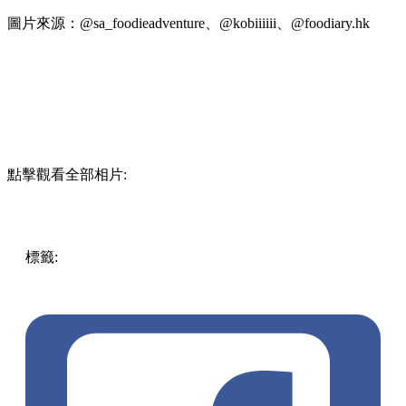
圖片來源：@
sa_foodieadventure
、@
kobiiiiii
、@
foodiary.hk
點擊觀看全部相片:
標籤:
中文(繁)
中文(繁)
美食
香港
香港
美食
cafe
餐廳
香港美
食
尖沙咀美食
尖沙咀好去處
尖沙咀餐廳
尖沙咀
打卡cafe
尖沙咀 / 佐敦 / 油麻地
尖沙咀cafe
pll_665e88aa78a5f