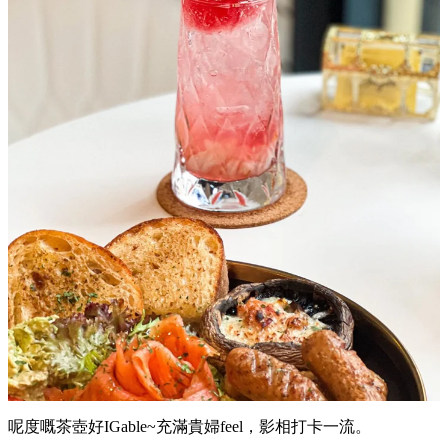
呢度嘅茶壺好IGable~充滿貴婦feel，影相打卡一流。