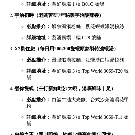
詳細地址：
葵涌廣場 1 樓 B01C 號舖
宇治初時（老闆苦研7年秘製宇治酸辣醬）
必點推介：
鯛魚濃湯粉絲、櫻花蝦蝦濃湯粉絲
詳細地址：
葵涌廣場 2 樓 C28 號舖
X2劉住您（每日用200-300隻蝦頭熬製特濃蝦湯）
必點推介：
最強蝦湯拉麵、牡蠣沙白蝦湯拉麵
詳細地址：
葵涌廣場 3 樓 Top World 3069-T20 號
舖
煮你隻蜆（主打新鮮吐沙大蜆，湯底鮮味十足）
必點推介：
白酒牛油大光麵、台式沙茶濃湯花甲
粉
詳細地址：
葵涌廣場 3 樓 Top World 3069-T11 號
舖
串燒之王（即叫即燒，性價比極高的童年回憶）