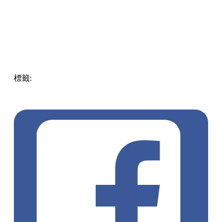
標籤:
Hong Kong
香港
葵廣美食
葵芳好去處
葵芳 / 青衣
葵
涌廣場
葵廣掃街
香港平民美食
慧食貓
鳩戟
呦呦鹿鳴布丁
燒