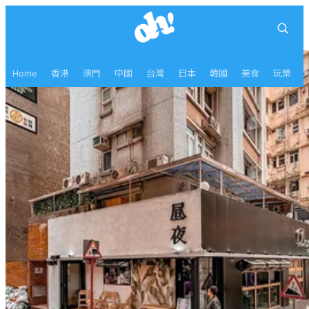
Home
香港
澳門
中國
台灣
日本
韓國
美食
玩樂