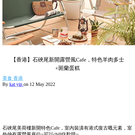
【香港】石硤尾新開露營風Cafe，特色羊肉多士
+斑蘭蛋糕
美食
香港
By
kat yip
on 12 May 2022
石硤尾美荷樓新開特色Cafe，室內裝潢有港式復古嘅元素，室
外仲有露營風座位~可以chill住歎啡~