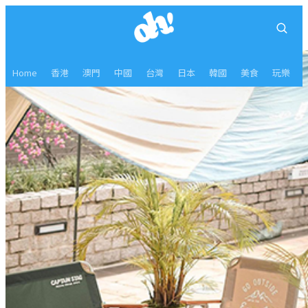
Home
香港
澳門
中國
台灣
日本
韓國
美食
玩樂