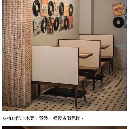
皮梳化配上木凳，營造一種復古嘅氛圍~