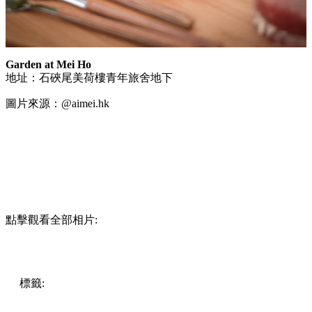
Garden at Mei Ho
地址：石硤尾美荷樓青年旅舍地下
圖片來源：@aimei.hk
點擊觀看全部相片:
標籤:
中文(繁)
美食
香港
香港
美食
cafe
深水埗
香港美食
香
港餐廳
香港cafe
深水埗cafe
深水埗 / 長沙灣
深水埗好去處