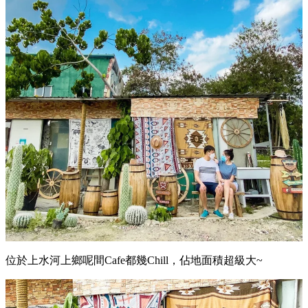
位於上水河上鄉呢間Cafe都幾Chill，佔地面積超級大~