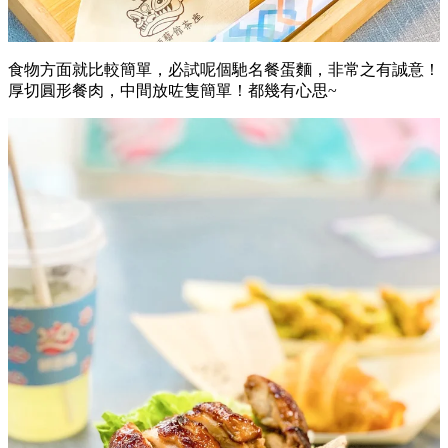
食物方面就比較簡單，必試呢個馳名餐蛋麵，非常之有誠意！
厚切圓形餐肉，中間放咗隻簡單！都幾有心思~