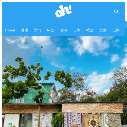
Home
香港
澳門
中國
台灣
日本
韓國
美食
玩樂