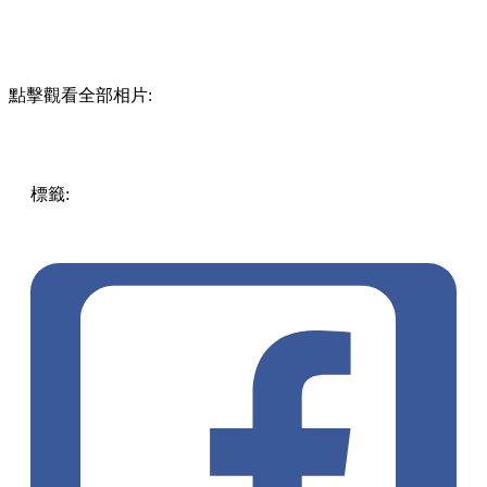
點擊觀看全部相片:
標籤:
中文(繁)
美食
香港
香港
美食
玩樂
cafe
餐廳
香港美食
香港好去處
上水
打卡cafe
上水 / 粉嶺
上水美食
上水好去處
上水餐廳
上水cafe，農莊
寵物友善