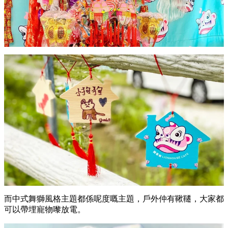
而中式舞獅風格主題都係呢度嘅主題，戶外仲有鞦韆，大家都
可以帶埋寵物嚟放電。