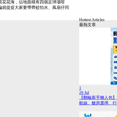
菊花花海，佔地面積有四個足球場咁
編就提提大家要帶齊蚊怕水、風扇仔同
Hottest Articles
最熱文章
1
29 Jul
【郵輪新手懶人包】
航線、艙房選擇、行