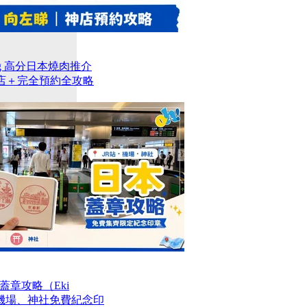
og 高分日本燒肉推介
名店＋完全預約全攻略
章攻略（Eki
站、機場、神社免費紀念印