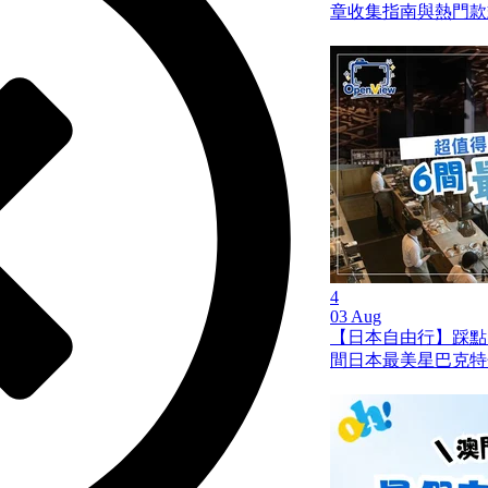
章收集指南與熱門款
4
03 Aug
【日本自由行】踩點
間日本最美星巴克特