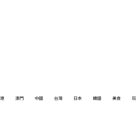
港
澳門
中國
台灣
日本
韓國
美食
玩