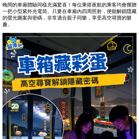
晚間的車廂體驗同樣充滿驚喜！每位乘搭夜航的乘客均會獲贈
一把小型紫外光電筒。只要在車廂內四周照射，便能解鎖隱藏
的螢光圖案與密碼，非常適合親子同樂，享受高空尋寶的樂
趣。