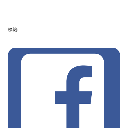
標籤:
Hong Kong
香港
葵廣美食
葵芳好去處
葵芳 / 青衣
葵
涌廣場
葵廣掃街
香港平民美食
慧食貓
鳩戟
呦呦鹿鳴布丁
燒