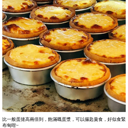
比一般蛋撻高兩倍到，飽滿嘅蛋漿，可以攞匙羹食，好似食緊
布甸咁~