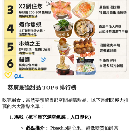
葵廣最強甜品 TOP 6 排行榜
吃完鹹食，當然要預留胃部空間品嚐甜品。以下是網民極力推
薦的六大甜點名單：
鳩戟（梳乎厘充滿空氣感，入口即化）
必點推介：
Pistachio開心果、超低糖質伯爵茶