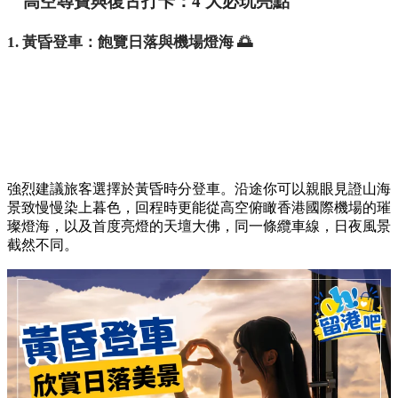
高空尋寶與復古打卡：4 大必玩亮點
1. 黃昏登車：飽覽日落與機場燈海 🌅
強烈建議旅客選擇於黃昏時分登車。沿途你可以親眼見證山海
景致慢慢染上暮色，回程時更能從高空俯瞰香港國際機場的璀
璨燈海，以及首度亮燈的天壇大佛，同一條纜車線，日夜風景
截然不同。