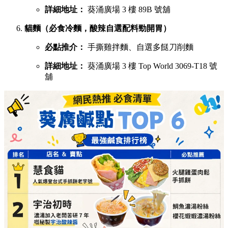
詳細地址：
葵涌廣場 3 樓 89B 號舖
貓麵（必食冷麵，酸辣自選配料勁開胃）
必點推介：
手撕雞拌麵、自選多餸刀削麵
詳細地址：
葵涌廣場 3 樓 Top World 3069-T18 號
舖