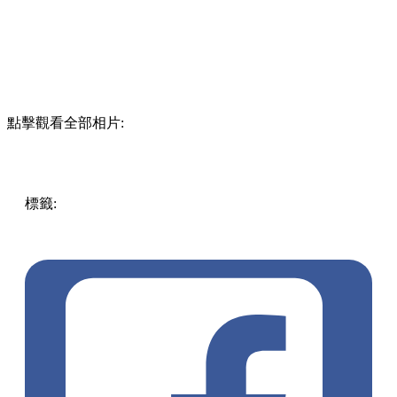
點擊觀看全部相片:
標籤:
中文(繁)
美食
香港
香港
美食
人氣美食
香港美食
掃街
長沙灣
蛋撻
餅店
人氣餅店
長沙灣美食
長沙灣好去處
深水
埗 / 長沙灣