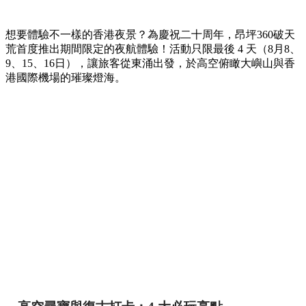
想要體驗不一樣的香港夜景？為慶祝二十周年，昂坪360破天
荒首度推出期間限定的夜航體驗！活動只限最後 4 天（8月8、
9、15、16日），讓旅客從東涌出發，於高空俯瞰大嶼山與香
港國際機場的璀璨燈海。