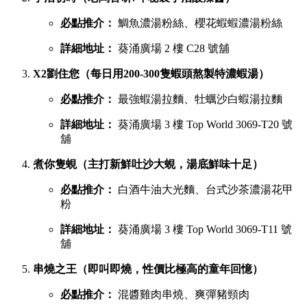
必點推介：
鯛魚濃湯粉絲、櫻花蝦蝦濃湯粉絲
詳細地址：
葵涌廣場 2 樓 C28 號舖
X2劉住您（每日用200-300隻蝦頭熬製特濃蝦湯）
必點推介：
最強蝦湯拉麵、牡蠣沙白蝦湯拉麵
詳細地址：
葵涌廣場 3 樓 Top World 3069-T20 號
舖
煮你隻蜆（主打新鮮吐沙大蜆，湯底鮮味十足）
必點推介：
白酒牛油大光麵、台式沙茶濃湯花甲
粉
詳細地址：
葵涌廣場 3 樓 Top World 3069-T11 號
舖
串燒之王（即叫即燒，性價比極高的童年回憶）
必點推介：
混醬雞肉串燒、爽彈豬頸肉