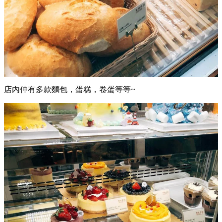
店內仲有多款麵包，蛋糕，卷蛋等等~