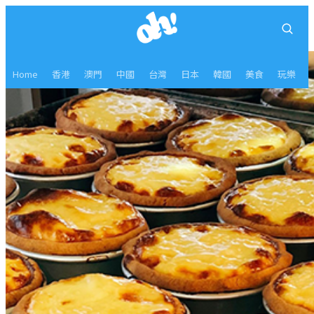
Home
香港
澳門
中國
台灣
日本
韓國
美食
玩樂