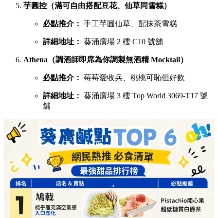
芋圓控（滿可自由搭配豆花、仙草同雪糕）
必點推介：
手工芋圓仙草、配抹茶雪糕
詳細地址：
葵涌廣場 2 樓 C10 號舖
Athena（調酒師即席為你調製無酒精 Mocktail）
必點推介：
莓莓愛收兵、桃桃可恥但好飲
詳細地址：
葵涌廣場 3 樓 Top World 3069-T17 號
舖