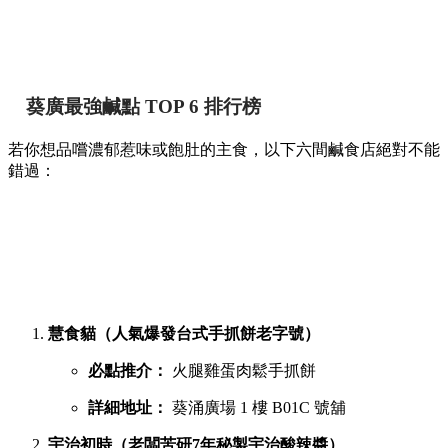
葵廣最強鹹點 TOP 6 排行榜
若你想品嚐濃郁惹味或飽肚的主食，以下六間鹹食店絕對不能
錯過：
慧食貓（人氣爆發台式手抓餅老字號）
必點推介：
火腿雞蛋肉鬆手抓餅
詳細地址：
葵涌廣場 1 樓 B01C 號舖
宇治初時（老闆苦研7年秘製宇治酸辣醬）