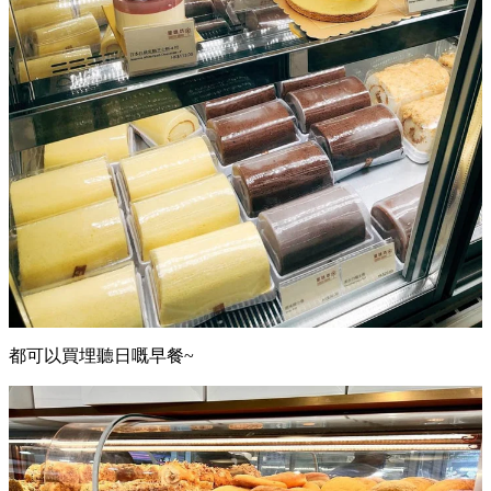
都可以買埋聽日嘅早餐~