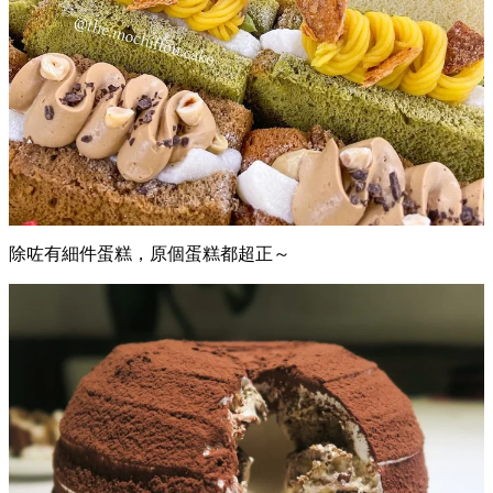
除咗有細件蛋糕，原個蛋糕都超正～