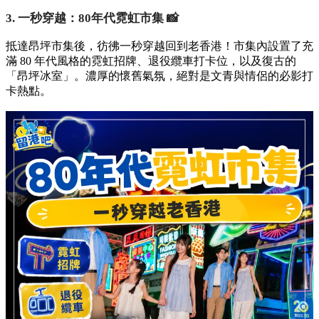
3. 一秒穿越：80年代霓虹市集 📸
抵達昂坪市集後，彷彿一秒穿越回到老香港！市集內設置了充
滿 80 年代風格的霓虹招牌、退役纜車打卡位，以及復古的
「昂坪冰室」。濃厚的懷舊氣氛，絕對是文青與情侶的必影打
卡熱點。