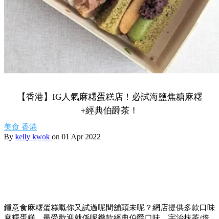
【香港】IG人氣麻糬蛋糕店！必試海鹽焦糖麻糬
+經典伯爵茶！
美食
香港
By
kelly kwok
on 01 Apr 2022
鍾意食麻糬蛋糕嘅你又試過呢間舖頭未呢？網店提供多款口味
麻糬蛋糕，最受歡迎就係呢幾款經典伯爵口味、宇治抹茶/焙