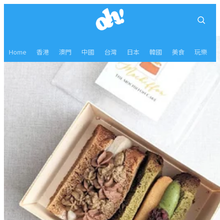
Home
香港
澳門
中國
台灣
日本
韓國
美食
玩樂