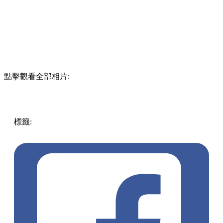
點擊觀看全部相片:
標籤:
中文(繁)
香港
香港
美食
網店
麻糬蛋糕
流心蛋糕
IG蛋
糕網店
蛋糕