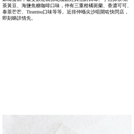
茶黃豆、海鹽焦糖咖啡口味，仲有三重柑橘斑蘭、香濃可可、
泰茶芒芒、Tiramisu口味等等。近排仲喺尖沙咀開咗快閃店，
即刻睇詳情先。