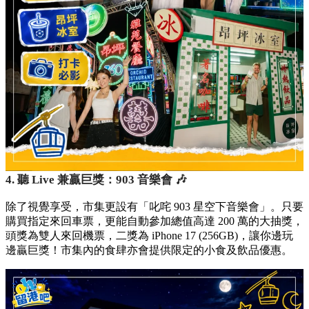
4. 聽 Live 兼贏巨獎：903 音樂會 🎶
除了視覺享受，市集更設有「叱咤 903 星空下音樂會」。只要
購買指定來回車票，更能自動參加總值高達 200 萬的大抽獎，
頭獎為雙人來回機票，二獎為 iPhone 17 (256GB)，讓你邊玩
邊贏巨獎！市集內的食肆亦會提供限定的小食及飲品優惠。