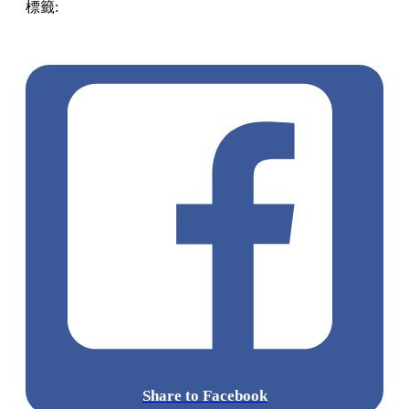
標籤:
Hong Kong
香港
香港打卡
週末好去處
昂坪360
昂坪
360夜間纜車
香港夜景
大嶼山景點
霓虹市集
903音樂會
昂
坪市集
Share to Facebook