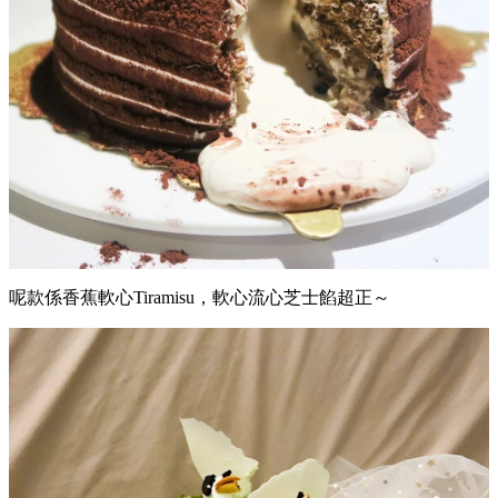
呢款係香蕉軟心Tiramisu，軟心流心芝士餡超正～