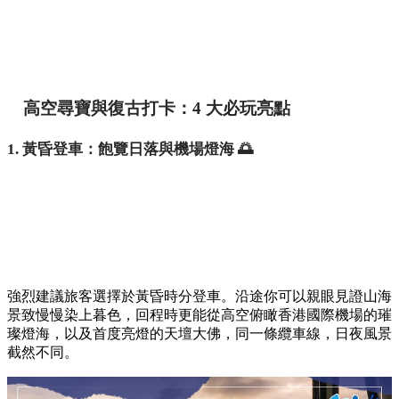
高空尋寶與復古打卡：4 大必玩亮點
1. 黃昏登車：飽覽日落與機場燈海 🌅
強烈建議旅客選擇於黃昏時分登車。沿途你可以親眼見證山海
景致慢慢染上暮色，回程時更能從高空俯瞰香港國際機場的璀
璨燈海，以及首度亮燈的天壇大佛，同一條纜車線，日夜風景
截然不同。