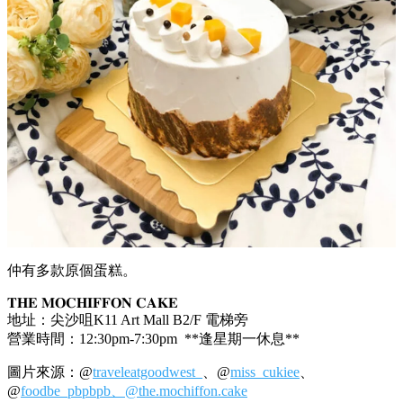
仲有多款原個蛋糕。
𝐓𝐇𝐄 𝐌𝐎𝐂𝐇𝐈𝐅𝐅𝐎𝐍 𝐂𝐀𝐊𝐄
地址：尖沙咀K11 Art Mall B2/F 電梯旁
營業時間：12:30pm-7:30pm **逢星期一休息**
圖片來源：@
traveleatgoodwest_
、@
miss_cukiee
、
@
foodbe_pbpbpb、
@the.mochiffon.cake