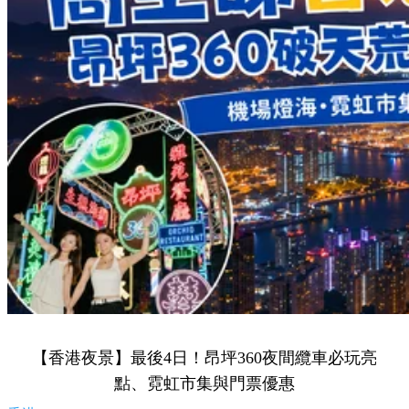
【香港夜景】最後4日！昂坪360夜間纜車必玩亮
點、霓虹市集與門票優惠