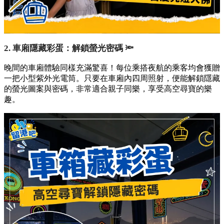
2. 車廂隱藏彩蛋：解鎖螢光密碼 🔦
晚間的車廂體驗同樣充滿驚喜！每位乘搭夜航的乘客均會獲贈
一把小型紫外光電筒。只要在車廂內四周照射，便能解鎖隱藏
的螢光圖案與密碼，非常適合親子同樂，享受高空尋寶的樂
趣。