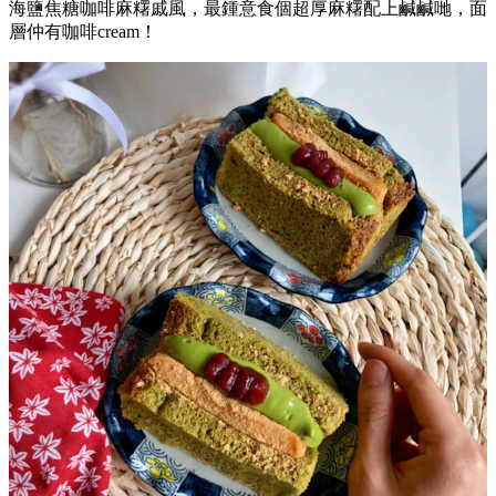
海鹽焦糖咖啡麻糬戚風，最鍾意食個超厚麻糬配上鹹鹹哋，面
層仲有咖啡cream！