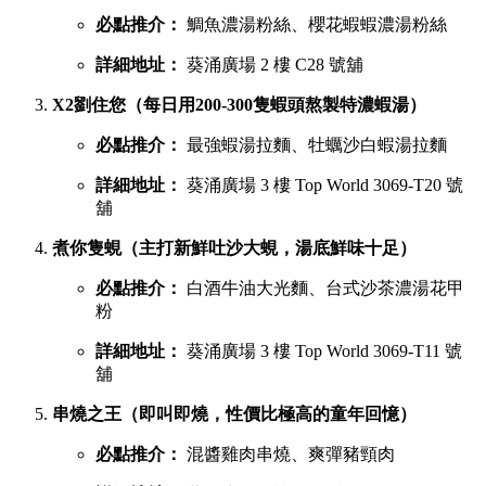
必點推介：
鯛魚濃湯粉絲、櫻花蝦蝦濃湯粉絲
詳細地址：
葵涌廣場 2 樓 C28 號舖
X2劉住您（每日用200-300隻蝦頭熬製特濃蝦湯）
必點推介：
最強蝦湯拉麵、牡蠣沙白蝦湯拉麵
詳細地址：
葵涌廣場 3 樓 Top World 3069-T20 號
舖
煮你隻蜆（主打新鮮吐沙大蜆，湯底鮮味十足）
必點推介：
白酒牛油大光麵、台式沙茶濃湯花甲
粉
詳細地址：
葵涌廣場 3 樓 Top World 3069-T11 號
舖
串燒之王（即叫即燒，性價比極高的童年回憶）
必點推介：
混醬雞肉串燒、爽彈豬頸肉