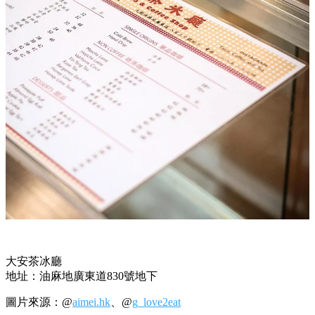
大安茶冰廳
地址：油麻地廣東道
830
號地下
圖片來源：@
aimei.hk
、@
g_love2eat