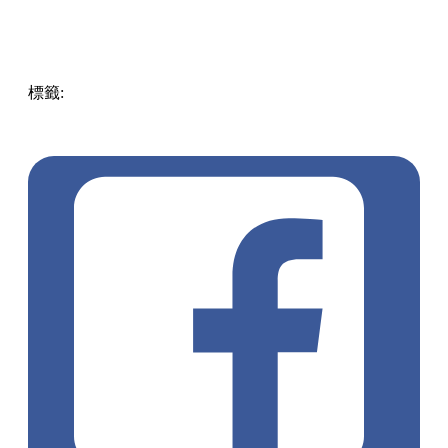
標籤:
Hong Kong
香港
葵廣美食
葵芳好去處
葵芳 / 青衣
葵
涌廣場
葵廣掃街
香港平民美食
慧食貓
鳩戟
呦呦鹿鳴布丁
燒