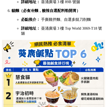
詳細地址：
葵涌廣場 3 樓 89B 號舖
貓麵（必食冷麵，酸辣自選配料勁開胃）
必點推介：
手撕雞拌麵、自選多餸刀削麵
詳細地址：
葵涌廣場 3 樓 Top World 3069-T18 號
舖