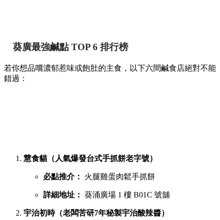
葵廣最強鹹點 TOP 6 排行榜
若你想品嚐濃郁惹味或飽肚的主食，以下六間鹹食店絕對不能
錯過：
慧食貓（人氣爆發台式手抓餅老字號）
必點推介：
火腿雞蛋肉鬆手抓餅
詳細地址：
葵涌廣場 1 樓 B01C 號舖
宇治初時（老闆苦研7年秘製宇治酸辣醬）