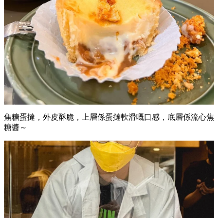
焦糖蛋撻，外皮酥脆，上層係蛋撻軟滑嘅口感，底層係流心焦
糖醬～