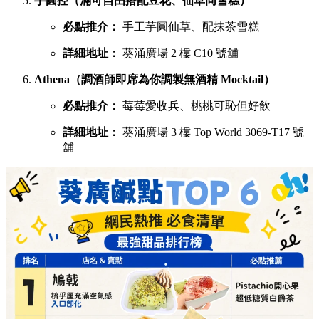
芋圓控（滿可自由搭配豆花、仙草同雪糕）
必點推介：
手工芋圓仙草、配抹茶雪糕
詳細地址：
葵涌廣場 2 樓 C10 號舖
Athena（調酒師即席為你調製無酒精 Mocktail）
必點推介：
莓莓愛收兵、桃桃可恥但好飲
詳細地址：
葵涌廣場 3 樓 Top World 3069-T17 號
舖