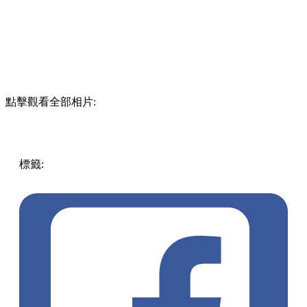
點擊觀看全部相片:
標籤:
中文(繁)
香港
美食
cafe
茶餐廳
大安茶冰廳
油麻地
懷
舊冰室
泡芙
歷史
尖沙咀 / 佐敦 / 油麻地