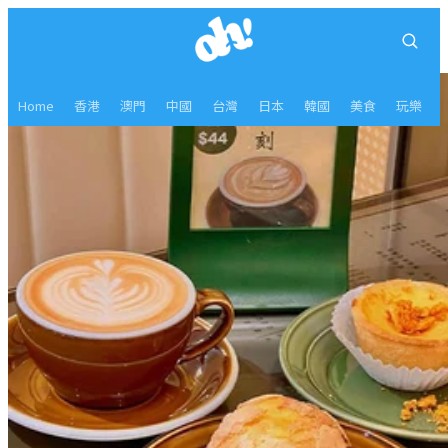
Home
香港
澳門
中國
台灣
日本
韓國
美食
玩樂