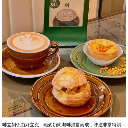
啡立刻係由好立克、燕麥奶同咖啡混搭而成，味道非常特別～