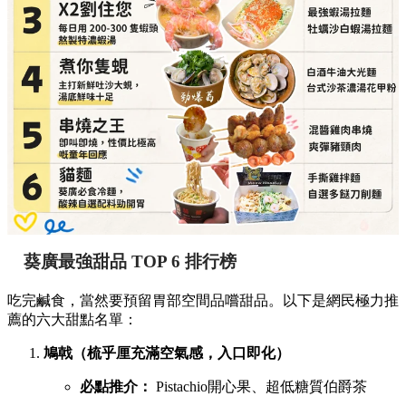
葵廣最強甜品 TOP 6 排行榜
吃完鹹食，當然要預留胃部空間品嚐甜品。以下是網民極力推
薦的六大甜點名單：
鳩戟（梳乎厘充滿空氣感，入口即化）
必點推介：
Pistachio開心果、超低糖質伯爵茶