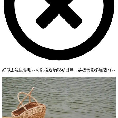
好似去咗度假咁～可以攞返啲靚衫出嚟，趁機會影多啲靚相～