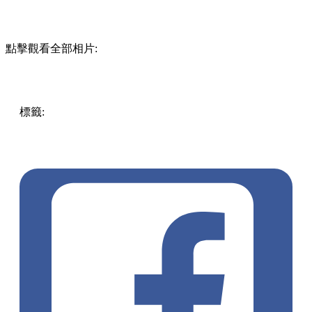
點擊觀看全部相片:
標籤:
中文(繁)
中文(繁)
美食
香港
香港
美食
cafe
香港美食
人
氣cafe
約會好去處
梅窩
梅窩cafe
打卡cafe
梅窩美食
梅窩好
去處
梅窩景點
打卡好去處
大嶼山 / 坪洲 / 離島
pll_643fa3a7d9874