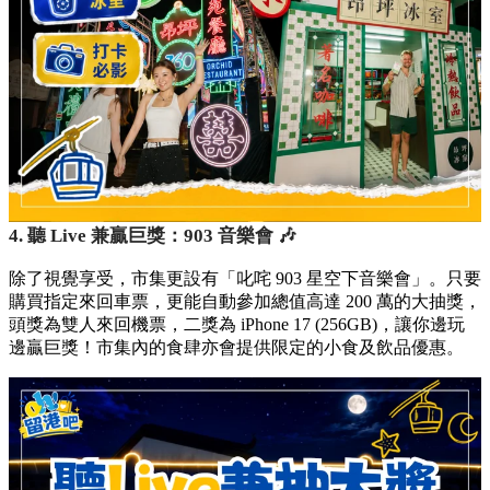
4. 聽 Live 兼贏巨獎：903 音樂會 🎶
除了視覺享受，市集更設有「叱咤 903 星空下音樂會」。只要
購買指定來回車票，更能自動參加總值高達 200 萬的大抽獎，
頭獎為雙人來回機票，二獎為 iPhone 17 (256GB)，讓你邊玩
邊贏巨獎！市集內的食肆亦會提供限定的小食及飲品優惠。