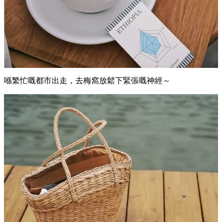
喺繁忙嘅都市出走，去梅窩放鬆下緊張嘅神經～