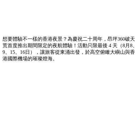
想要體驗不一樣的香港夜景？為慶祝二十周年，昂坪360破天
荒首度推出期間限定的夜航體驗！活動只限最後 4 天（8月8、
9、15、16日），讓旅客從東涌出發，於高空俯瞰大嶼山與香
港國際機場的璀璨燈海。