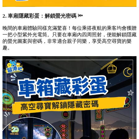
2. 車廂隱藏彩蛋：解鎖螢光密碼 🔦
晚間的車廂體驗同樣充滿驚喜！每位乘搭夜航的乘客均會獲贈
一把小型紫外光電筒。只要在車廂內四周照射，便能解鎖隱藏
的螢光圖案與密碼，非常適合親子同樂，享受高空尋寶的樂
趣。