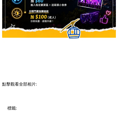
點擊觀看全部相片:
標籤:
Hong Kong
香港
香港打卡
週末好去處
昂坪360
昂坪
360夜間纜車
香港夜景
大嶼山景點
霓虹市集
903音樂會
昂