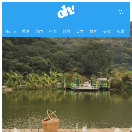
Home
香港
澳門
中國
台灣
日本
韓國
美食
玩樂