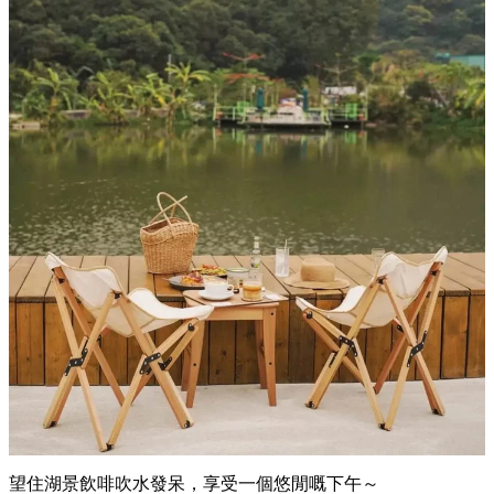
望住湖景飲啡吹水發呆，享受一個悠閒嘅下午～