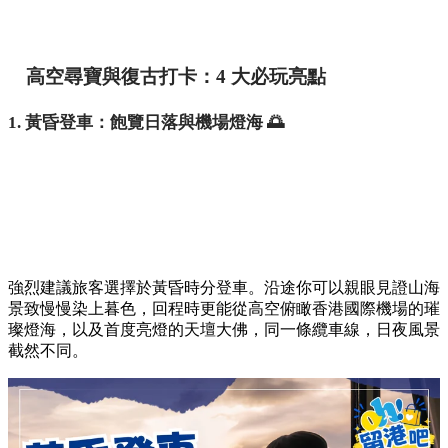
高空尋寶與復古打卡：4 大必玩亮點
1. 黃昏登車：飽覽日落與機場燈海 🌅
強烈建議旅客選擇於黃昏時分登車。沿途你可以親眼見證山海
景致慢慢染上暮色，回程時更能從高空俯瞰香港國際機場的璀
璨燈海，以及首度亮燈的天壇大佛，同一條纜車線，日夜風景
截然不同。