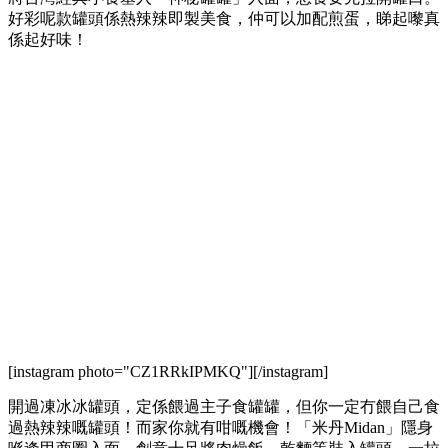
好彩呢款罐頭係熱辣辣即製美食，仲可以加配煎蛋，睇起嚟真
係起好味！
[instagram photo="CZ1RRkIPMKQ"][/instagram]
開過凍冰冰罐頭，定係餵過主子食罐罐，但你一定冇餵自己食
過熱辣辣嘅罐頭！而家你就有咁嘅機會！「米丹Midan」隱身