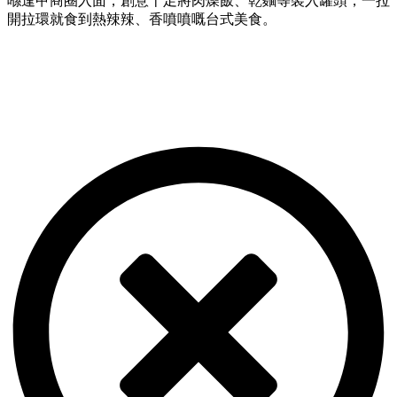
喺逢甲商圈入面，創意十足將肉燥飯、乾麵等裝入罐頭，一拉
開拉環就食到熱辣辣、香噴噴嘅台式美食。