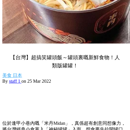
【台灣】超搞笑罐頭飯～罐頭裏嘅新鮮食物！人
類版罐罐！
美食
日本
By
staff 1
on 25 Mar 2022
位於逢甲小巷內嘅「米丹Midan」，真係超有創意同想像力，
將台灣經典小食塞入「神秘罐罐」入面，想食要先拉開罐口。