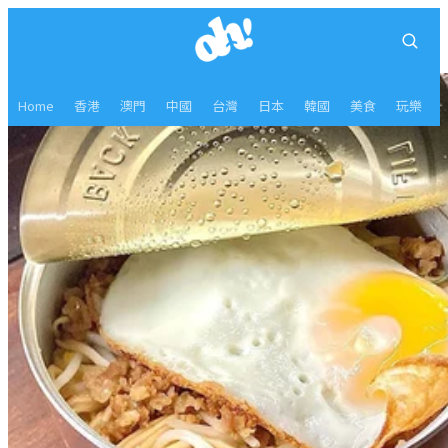
Home
香港
澳門
中國
台灣
日本
韓國
美食
玩樂