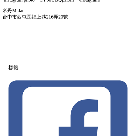
米丹Midan
台中市西屯區福上巷216弄20號
標籤:
中文(繁)
中文(繁)
美食
日本
台中
米丹
Midan
肉燥飯
乾
麵
逢甲
靈魂乾麵
靈魂肉燥飯
西屯
pll_6436723f05ecd