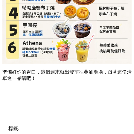
準備好你的胃口，這個週末就出發前往葵涌廣場，跟著這份清
單逐一品嚐吧！
標籤:
Hong Kong
香港
葵廣美食
葵芳好去處
葵芳 / 青衣
葵