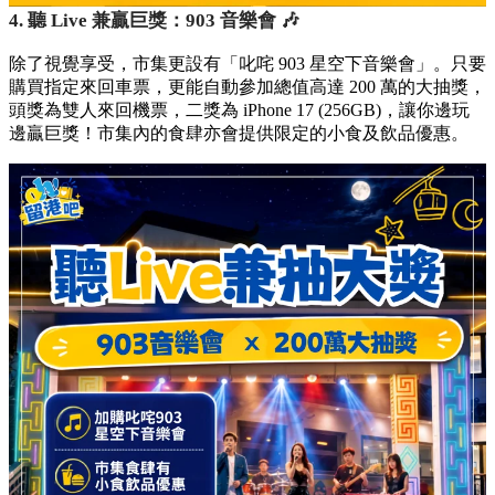
4. 聽 Live 兼贏巨獎：903 音樂會 🎶
除了視覺享受，市集更設有「叱咤 903 星空下音樂會」。只要
購買指定來回車票，更能自動參加總值高達 200 萬的大抽獎，
頭獎為雙人來回機票，二獎為 iPhone 17 (256GB)，讓你邊玩
邊贏巨獎！市集內的食肆亦會提供限定的小食及飲品優惠。