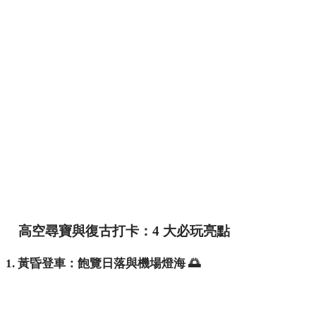
高空尋寶與復古打卡：4 大必玩亮點
1. 黃昏登車：飽覽日落與機場燈海 🌅