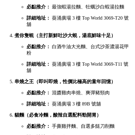
必點推介：
最強蝦湯拉麵、牡蠣沙白蝦湯拉麵
詳細地址：
葵涌廣場 3 樓 Top World 3069-T20 號
舖
煮你隻蜆（主打新鮮吐沙大蜆，湯底鮮味十足）
必點推介：
白酒牛油大光麵、台式沙茶濃湯花甲
粉
詳細地址：
葵涌廣場 3 樓 Top World 3069-T11 號
舖
串燒之王（即叫即燒，性價比極高的童年回憶）
必點推介：
混醬雞肉串燒、爽彈豬頸肉
詳細地址：
葵涌廣場 3 樓 89B 號舖
貓麵（必食冷麵，酸辣自選配料勁開胃）
必點推介：
手撕雞拌麵、自選多餸刀削麵