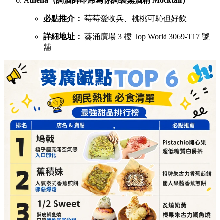
Athena（調酒師即席為你調製無酒精 Mocktail）
必點推介：
莓莓愛收兵、桃桃可恥但好飲
詳細地址：
葵涌廣場 3 樓 Top World 3069-T17 號
舖