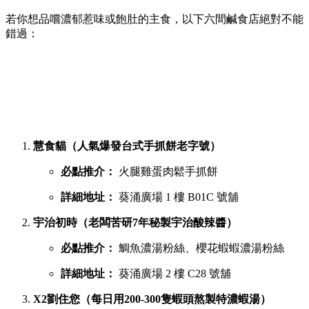
若你想品嚐濃郁惹味或飽肚的主食，以下六間鹹食店絕對不能
錯過：
慧食貓（人氣爆發台式手抓餅老字號）
必點推介：
火腿雞蛋肉鬆手抓餅
詳細地址：
葵涌廣場 1 樓 B01C 號舖
宇治初時（老闆苦研7年秘製宇治酸辣醬）
必點推介：
鯛魚濃湯粉絲、櫻花蝦蝦濃湯粉絲
詳細地址：
葵涌廣場 2 樓 C28 號舖
X2劉住您（每日用200-300隻蝦頭熬製特濃蝦湯）