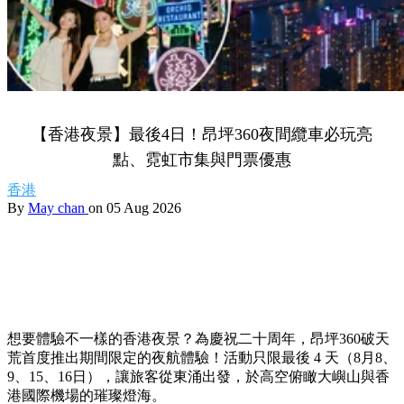
【香港夜景】最後4日！昂坪360夜間纜車必玩亮
點、霓虹市集與門票優惠
香港
By
May chan
on 05 Aug 2026
想要體驗不一樣的香港夜景？為慶祝二十周年，昂坪360破天
荒首度推出期間限定的夜航體驗！活動只限最後 4 天（8月8、
9、15、16日），讓旅客從東涌出發，於高空俯瞰大嶼山與香
港國際機場的璀璨燈海。