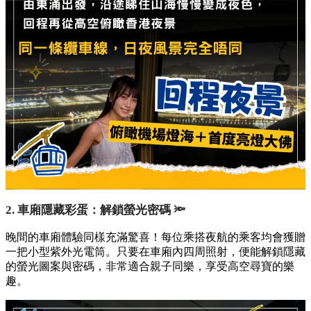
2. 車廂隱藏彩蛋：解鎖螢光密碼 🔦
晚間的車廂體驗同樣充滿驚喜！每位乘搭夜航的乘客均會獲贈
一把小型紫外光電筒。只要在車廂內四周照射，便能解鎖隱藏
的螢光圖案與密碼，非常適合親子同樂，享受高空尋寶的樂
趣。