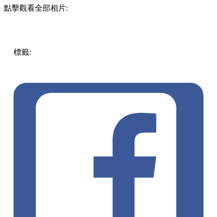
點擊觀看全部相片:
標籤:
中文(繁)
美食
香港
香港
美食
香港美食
小食
香港好去
處
筲箕灣美食
筲箕灣小食
筲箕灣好去處
鰂魚涌 / 西灣河 /
筲箕灣