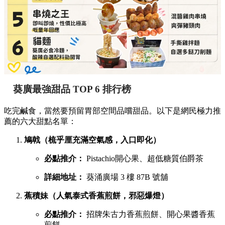
葵廣最強甜品 TOP 6 排行榜
吃完鹹食，當然要預留胃部空間品嚐甜品。以下是網民極力推
薦的六大甜點名單：
鳩戟（梳乎厘充滿空氣感，入口即化）
必點推介：
Pistachio開心果、超低糖質伯爵茶
詳細地址：
葵涌廣場 3 樓 87B 號舖
蕉積妹（人氣泰式香蕉煎餅，邪惡爆燈）
必點推介：
招牌朱古力香蕉煎餅、開心果醬香蕉
煎餅