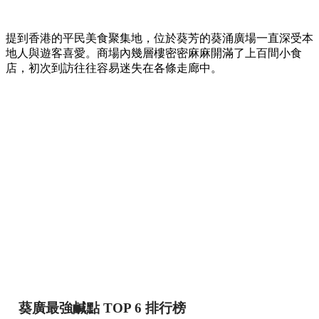
提到香港的平民美食聚集地，位於葵芳的葵涌廣場一直深受本
地人與遊客喜愛。商場內幾層樓密密麻麻開滿了上百間小食
店，初次到訪往往容易迷失在各條走廊中。
葵廣最強鹹點 TOP 6 排行榜