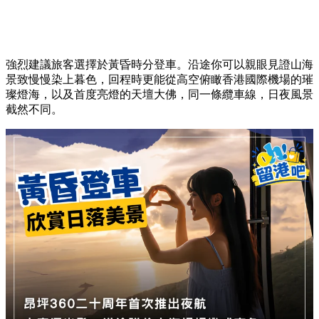
強烈建議旅客選擇於黃昏時分登車。沿途你可以親眼見證山海
景致慢慢染上暮色，回程時更能從高空俯瞰香港國際機場的璀
璨燈海，以及首度亮燈的天壇大佛，同一條纜車線，日夜風景
截然不同。