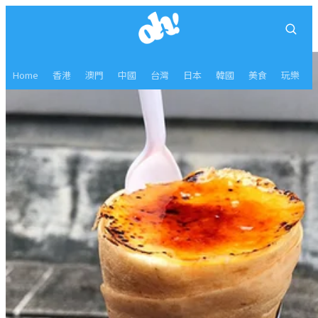
Home
香港
澳門
中國
台灣
日本
韓國
美食
玩樂