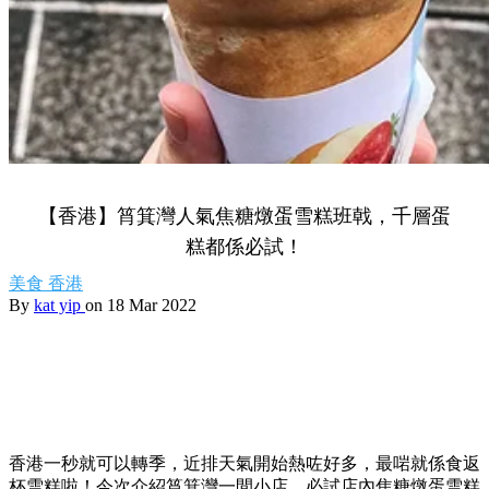
【香港】筲箕灣人氣焦糖燉蛋雪糕班戟，千層蛋
糕都係必試！
美食
香港
By
kat yip
on 18 Mar 2022
香港一秒就可以轉季，近排天氣開始熱咗好多，最啱就係食返
杯雪糕啦！今次介紹筲箕灣一間小店，必試店內焦糖燉蛋雪糕