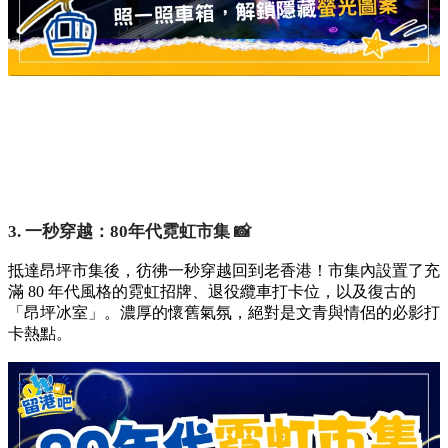
3. 一秒穿越：80年代霓虹市集 📸
抵達昂坪市集後，彷彿一秒穿越回到老香港！市集內設置了充
滿 80 年代風格的霓虹招牌、退役纜車打卡位，以及復古的
「昂坪冰室」。濃厚的懷舊氣氛，絕對是文青與情侶的必影打
卡熱點。