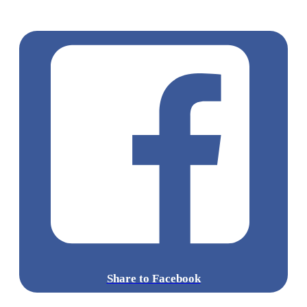
涌廣場
葵廣掃街
香港平民美食
慧食貓
鳩戟
呦呦鹿鳴布丁
燒
Share to Facebook