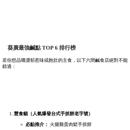
葵廣最強鹹點 TOP 6 排行榜
若你想品嚐濃郁惹味或飽肚的主食，以下六間鹹食店絕對不能
錯過：
慧食貓（人氣爆發台式手抓餅老字號）
必點推介：
火腿雞蛋肉鬆手抓餅