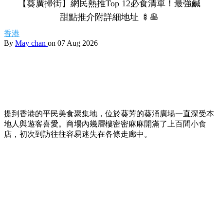
【葵廣掃街】網民熱推Top 12必食清單！最強鹹
甜點推介附詳細地址 🍢🥞
香港
By
May chan
on 07 Aug 2026
提到香港的平民美食聚集地，位於葵芳的葵涌廣場一直深受本
地人與遊客喜愛。商場內幾層樓密密麻麻開滿了上百間小食
店，初次到訪往往容易迷失在各條走廊中。