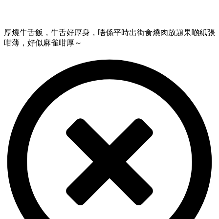
厚燒牛舌飯，牛舌好厚身，唔係平時出街食燒肉放題果啲紙張
咁薄，好似麻雀咁厚～