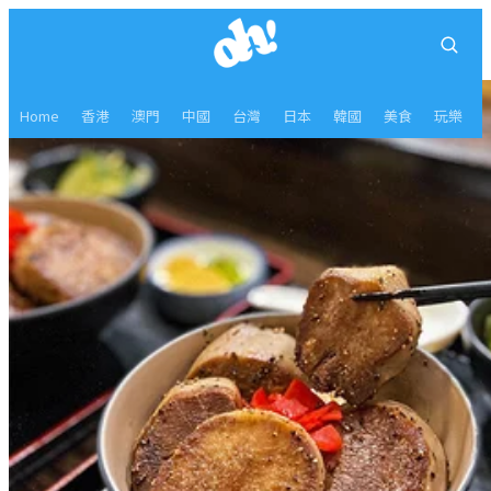
Home
香港
澳門
中國
台灣
日本
韓國
美食
玩樂