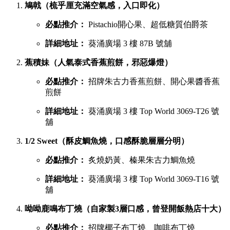
鳩戟（梳乎厘充滿空氣感，入口即化）
必點推介：
Pistachio開心果、超低糖質伯爵茶
詳細地址：
葵涌廣場 3 樓 87B 號舖
蕉積妹（人氣泰式香蕉煎餅，邪惡爆燈）
必點推介：
招牌朱古力香蕉煎餅、開心果醬香蕉
煎餅
詳細地址：
葵涌廣場 3 樓 Top World 3069-T26 號
舖
1/2 Sweet（酥皮鯛魚燒，口感酥脆層層分明）
必點推介：
炙燒奶黃、榛果朱古力鯛魚燒
詳細地址：
葵涌廣場 3 樓 Top World 3069-T16 號
舖
呦呦鹿鳴布丁燒（自家製3層口感，曾登開飯熱店十大）
必點推介：
招牌椰子布丁燒、咖啡布丁燒