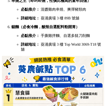
串燒之王（即叫即燒，性價比極高的童年回憶）
必點推介：
混醬雞肉串燒、爽彈豬頸肉
詳細地址：
葵涌廣場 3 樓 89B 號舖
貓麵（必食冷麵，酸辣自選配料勁開胃）
必點推介：
手撕雞拌麵、自選多餸刀削麵
詳細地址：
葵涌廣場 3 樓 Top World 3069-T18 號
舖