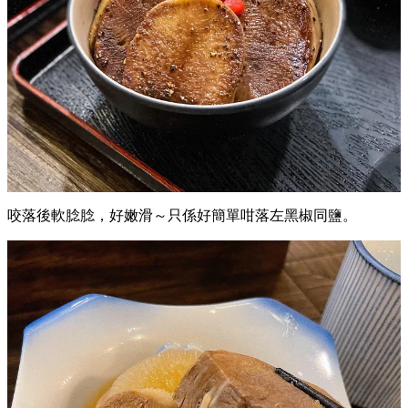
咬落後軟腍腍，好嫩滑～只係好簡單咁落左黑椒同鹽。