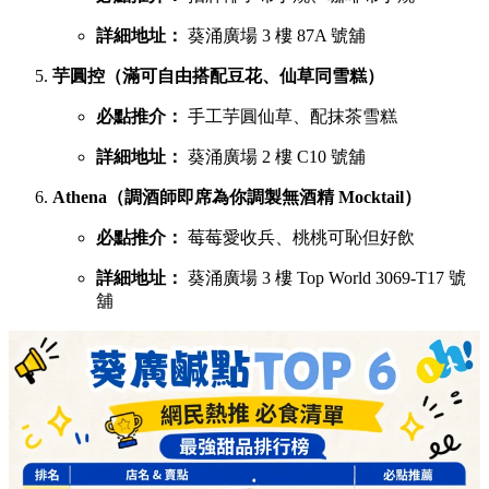
詳細地址：
葵涌廣場 3 樓 87A 號舖
芋圓控（滿可自由搭配豆花、仙草同雪糕）
必點推介：
手工芋圓仙草、配抹茶雪糕
詳細地址：
葵涌廣場 2 樓 C10 號舖
Athena（調酒師即席為你調製無酒精 Mocktail）
必點推介：
莓莓愛收兵、桃桃可恥但好飲
詳細地址：
葵涌廣場 3 樓 Top World 3069-T17 號
舖