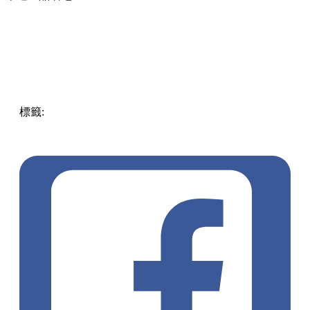
標籤:
Hong Kong
香港
葵廣美食
葵芳好去處
葵芳 / 青衣
葵
涌廣場
葵廣掃街
香港平民美食
慧食貓
鳩戟
呦呦鹿鳴布丁
燒