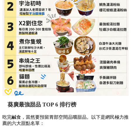
葵廣最強甜品 TOP 6 排行榜
吃完鹹食，當然要預留胃部空間品嚐甜品。以下是網民極力推
薦的六大甜點名單：