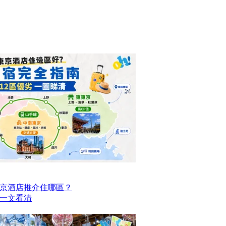
京酒店推介住哪區？
點一文看清