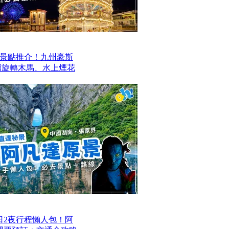
景點推介！九州豪斯
層旋轉木馬、水上煙花
日2夜行程懶人包！阿