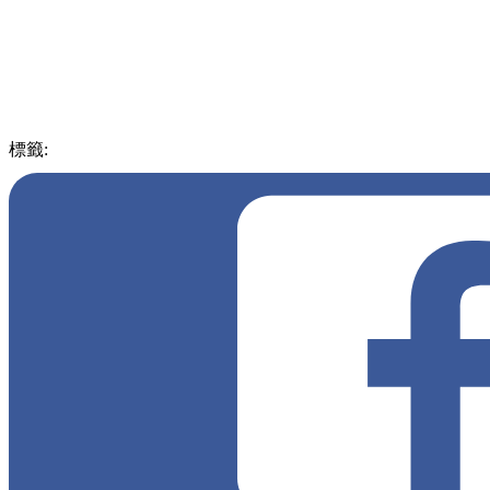
標籤:
中文(繁)
美食
日本
北海道
咖哩麵包
大樹町
小麥的奴隸
小麦