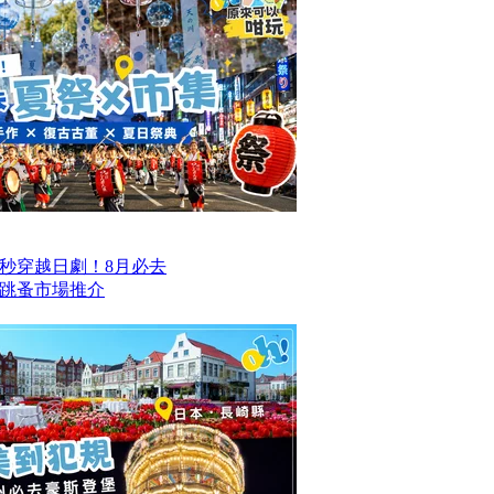
一秒穿越日劇！8月必去
跳蚤市場推介