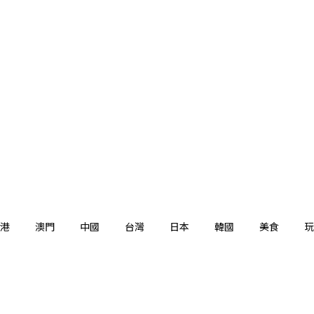
港
澳門
中國
台灣
日本
韓國
美食
玩