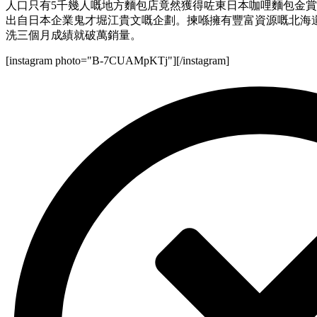
人口只有5千幾人嘅地方麵包店竟然獲得咗東日本咖哩麵包金
出自日本企業鬼才堀江貴文嘅企劃。揀喺擁有豐富資源嘅北海
洗三個月成績就破萬銷量。
[instagram photo="B-7CUAMpKTj"][/instagram]