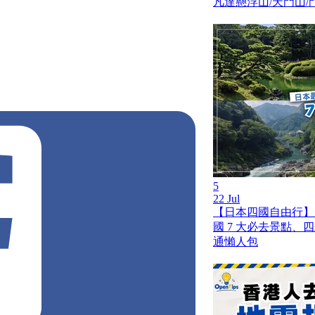
凡達懸浮山/天門山
の奴隷
咖哩麵包金賞
麵包金賞
5
22 Jul
【日本四國自由行】
國 7 大必去景點、
通懶人包