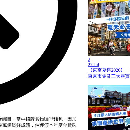
2
27 Jul
【東京夏祭2026】
東京市集及三大尋寶
受矚目，當中招牌名物咖哩麵包，因加
破萬個嘅好成績，仲獲頒本年度金賞殊