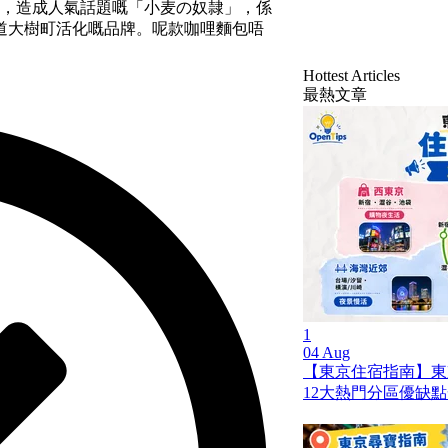
賞，造成人氣話題嘅「小麦の奴隷」，係
道大樹町活化嘅品牌。呢款咖哩麵包唔
Hottest Articles
最熱文章
1
04 Aug
【東京住宿指南】東
12大熱門分區優缺