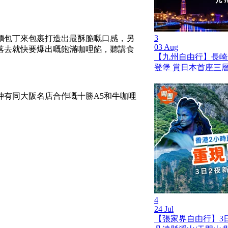
3
麵包丁來包裹打造出最酥脆嘅口感，另
03 Aug
落去就快要爆出嘅飽滿咖哩餡，聽講食
【九州自由行】長崎
登堡 賞日本首座三
仲有同大阪名店合作嘅十勝A5和牛咖哩
4
24 Jul
【張家界自由行】3