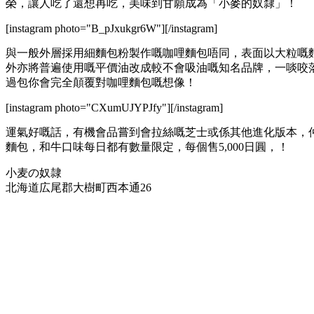
榮，讓人吃了還想再吃，美味到甘願成為「小麥的奴隸」！
[instagram photo="B_pJxukgr6W"][/instagram]
與一般外層採用細麵包粉製作嘅咖哩麵包唔同，表面以大粒嘅
外亦將普遍使用嘅平價油改成較不會吸油嘅知名品牌，一啖咬
過包你會完全顛覆對咖哩麵包嘅想像！
[instagram photo="CXumUJYPJfy"][/instagram]
運氣好嘅話，有機會品嘗到會拉絲嘅芝士或係其他進化版本，
麵包，和牛口味每日都有數量限定，每個售5,000日圓，！
小麦の奴隷
北海道広尾郡大樹町西本通26