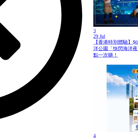
3
29 Jul
【香港特別體驗】$6
洋公園「快閃海洋夜
點一次睇！
4