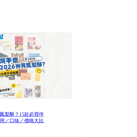
買鳳梨酥？15款必買伴
用／口味／價格大比