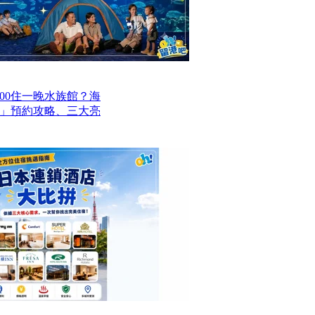
00住一晚水族館？海
」預約攻略、三大亮