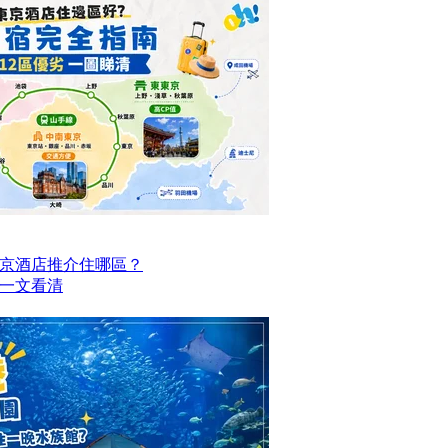
京酒店推介住哪區？
點一文看清