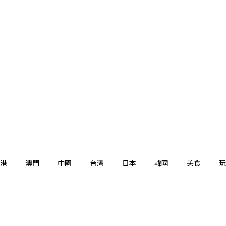
港
澳門
中國
台灣
日本
韓國
美食
玩