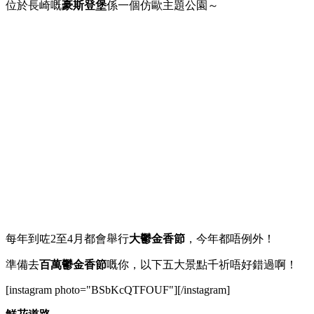
位於長崎嘅
豪斯登堡
係一個仿歐主題公園～
每年到咗2至4月都會舉行
大鬱金香節
，今年都唔例外！
準備去
百萬鬱金香節
嘅你，以下五大景點千祈唔好錯過啊！
[instagram photo="BSbKcQTFOUF"][/instagram]