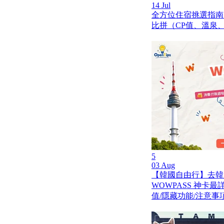
14 Jul
全方位住宿挑選指南
比拼（CP值、溫泉
5
03 Aug
【韓國自由行】去韓
WOWPASS 神卡
值/隱藏功能/注意事