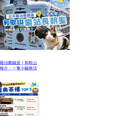
最治癒鐵道！和歌山
推介：一隻小貓救活