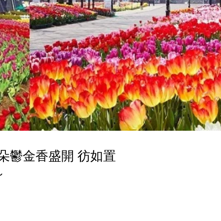
朵鬱金香盛開 彷如置
～