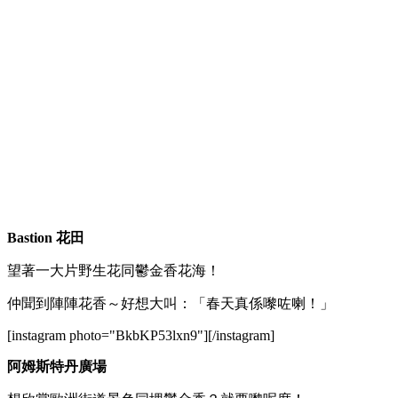
Bastion 花田
望著一大片野生花同鬱金香花海！
仲聞到陣陣花香～好想大叫：「春天真係嚟咗喇！」
[instagram photo="BkbKP53lxn9"][/instagram]
阿姆斯特丹廣場