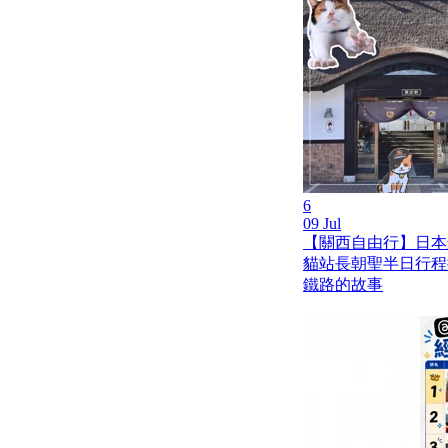
6
09 Jul
【關西自由行】日本
貓站長朝聖半日行程
鐵路的故事