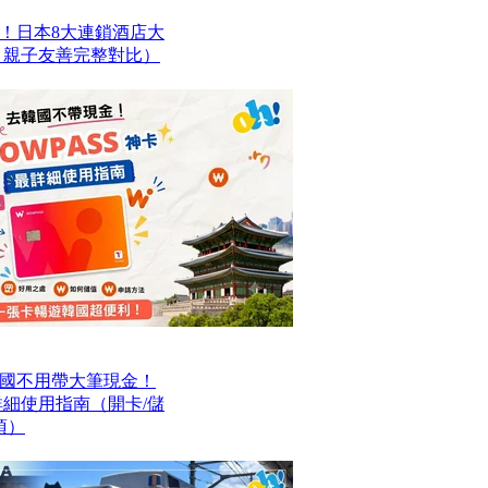
！日本8大連鎖酒店大
、親子友善完整對比）
國不用帶大筆現金！
最詳細使用指南（開卡/儲
項）