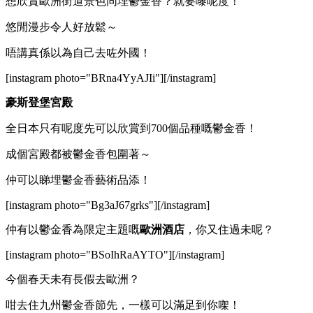
想欣賞歐洲街道景色同埋鬱金香？就要嚟呢度！
悠閒漫步令人好放鬆～
唔講真係以為自己去咗外國！
[instagram photo="BRna4YyAJIi"][/instagram]
豪斯登堡宮殿
全日本只有呢度先可以欣賞到700個品種嘅鬱金香！
成個宮殿都被鬱金香包圍著～
仲可以睇埋鬱金香藝術品添！
[instagram photo="Bg3aJ67grks"][/instagram]
仲有以鬱金香為限定主題嘅
歐洲酒店
，你又住過未呢？
[instagram photo="BSoIhRaAYTO"][/instagram]
今個春天未有長假去歐洲？
咁去住九州鬱金香節先，一樣可以滿足到你㗎！