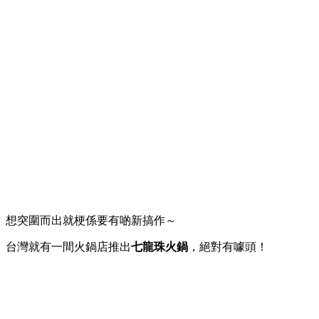
想突圍而出就梗係要有啲新搞作～
台灣就有一間火鍋店推出
七龍珠火鍋
，絕對有噱頭！