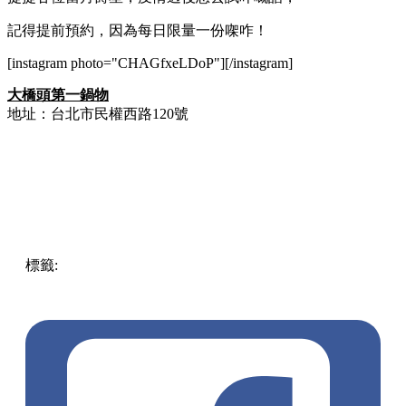
記得提前預約，因為每日限量一份㗎咋！
[instagram photo="CHAGfxeLDoP"][/instagram]
大橋頭第一鍋物
地址：台北市民權西路120號
標籤:
中文(繁)
美食
旅遊
美食
台灣
台灣
放假去邊!?
七龍珠
火鍋
台北美食
壽星福利
大橋頭第一鍋物
火鍋
pll_62384aadb8bde