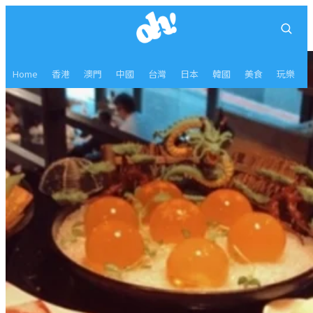
Home
香港
澳門
中國
台灣
日本
韓國
美食
玩樂