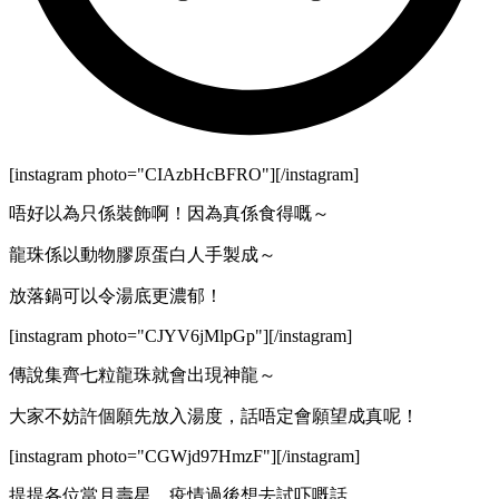
[instagram photo="CIAzbHcBFRO"][/instagram]
唔好以為只係裝飾啊！因為真係食得嘅～
龍珠係以動物膠原蛋白人手製成～
放落鍋可以令湯底更濃郁！
[instagram photo="CJYV6jMlpGp"][/instagram]
傳說集齊七粒龍珠就會出現神龍～
大家不妨許個願先放入湯度，話唔定會願望成真呢！
[instagram photo="CGWjd97HmzF"][/instagram]
提提各位當月壽星，疫情過後想去試吓嘅話，