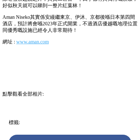
好似秋天就可以睇到一整片紅葉林！
Aman Niseko其實係安縵繼東京、伊沐、京都後喺日本第四間
酒店，預計將會喺2023年正式開業，不過酒店優越嘅地理位置
同優秀嘅設施已經令人非常期待！
網址 :
www.aman.com
點擊觀看全部相片:
標籤:
中文(繁)
玩樂
日本
日本
北海道
酒店
溫泉
度假村
pll_62039387ca17d