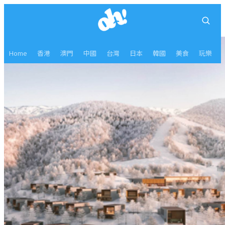
Home
香港
澳門
中國
台灣
日本
韓國
美食
玩樂