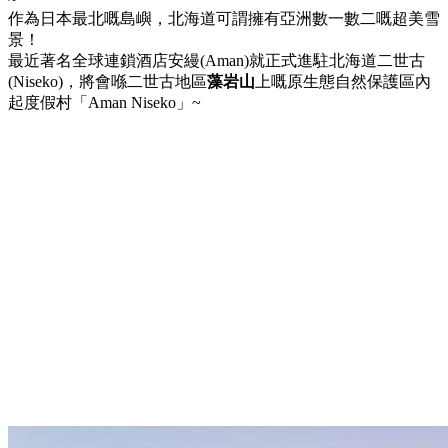
作為日本最北嘅島嶼，北海道可謂擁有亞洲數一數二嘅超美雪
景！
最近著名全球連鎖酒店安縵(Aman)就正式進駐北海道二世古
(Niseko)，將會喺二世古地區
藻岩山
上嘅原生態自然保護區內
起度假村「Aman Niseko」~