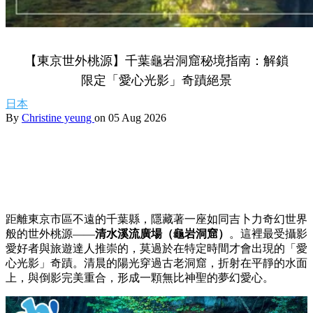
【東京世外桃源】千葉龜岩洞窟秘境指南：解鎖
限定「愛心光影」奇蹟絕景
日本
By
Christine yeung
on 05 Aug 2026
距離東京市區不遠的千葉縣，隱藏著一座如同吉卜力奇幻世界
般的世外桃源——
清水溪流廣場（龜岩洞窟）
。這裡最受攝影
愛好者與旅遊達人推崇的，莫過於在特定時間才會出現的「愛
心光影」奇蹟。清晨的陽光穿過古老洞窟，折射在平靜的水面
上，與倒影完美重合，形成一顆無比神聖的夢幻愛心。