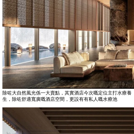
除咗大自然風光係一大賣點，其實酒店今次嘅定位主打水療養
生，除咗舒適寬廣嘅酒店空間，更設有有私人嘅水療池