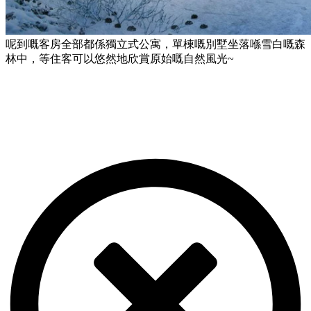
呢到嘅客房全部都係獨立式公寓，單棟嘅別墅坐落喺雪白嘅森
林中，等住客可以悠然地欣賞原始嘅自然風光~