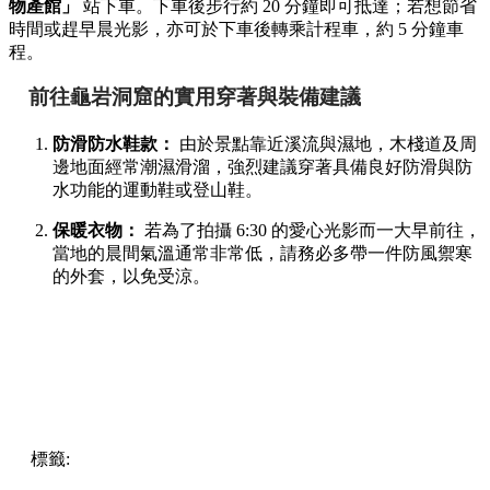
物產館」
站下車。下車後步行約 20 分鐘即可抵達；若想節省
時間或趕早晨光影，亦可於下車後轉乘計程車，約 5 分鐘車
程。
前往龜岩洞窟的實用穿著與裝備建議
防滑防水鞋款：
由於景點靠近溪流與濕地，木棧道及周
邊地面經常潮濕滑溜，強烈建議穿著具備良好防滑與防
水功能的運動鞋或登山鞋。
保暖衣物：
若為了拍攝 6:30 的愛心光影而一大早前往，
當地的晨間氣溫通常非常低，請務必多帶一件防風禦寒
的外套，以免受涼。
標籤:
Japan
日本
龜岩洞窟
日本旅遊攻略
千葉景點
清水溪
流廣場
愛心光影
東京近郊秘境
絕景攝影
日本秘境推薦