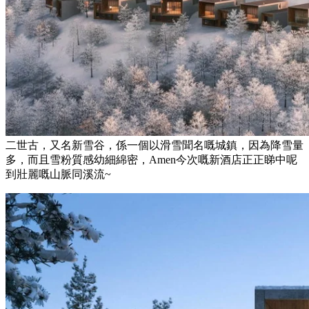
二世古，又名新雪谷，係一個以滑雪聞名嘅城鎮，因為降雪量
多，而且雪粉質感幼細綿密，Amen今次嘅新酒店正正睇中呢
到壯麗嘅山脈同溪流~