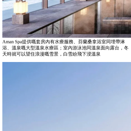
Aman Spa提供嘅套房內有水療服務、芬蘭桑拿浴室同埋帶淋
浴、溫泉嘅大型溫泉水療區；室內游泳池同溫泉面向露台，冬
天時就可以望住浪漫嘅雪景，白雪紛飛下浸溫泉