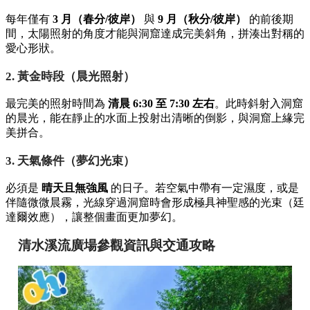
每年僅有
3 月（春分/彼岸）
與
9 月（秋分/彼岸）
的前後期
間，太陽照射的角度才能與洞窟達成完美斜角，拼湊出對稱的
愛心形狀。
2. 黃金時段（晨光照射）
最完美的照射時間為
清晨 6:30 至 7:30 左右
。此時斜射入洞窟
的晨光，能在靜止的水面上投射出清晰的倒影，與洞窟上緣完
美拼合。
3. 天氣條件（夢幻光束）
必須是
晴天且無強風
的日子。若空氣中帶有一定濕度，或是
伴隨微微晨霧，光線穿過洞窟時會形成極具神聖感的光束（廷
達爾效應），讓整個畫面更加夢幻。
清水溪流廣場參觀資訊與交通攻略