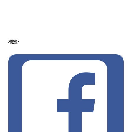
標籤:
中文(繁)
日本
日本
熱話
啤酒
gel甲
彩繪
日本啤酒
美甲
酒鬼