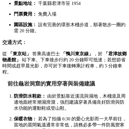
景點地址：
千葉縣君津市笹 1954
門票費用：
免費入場
園區設施：
設有完善的環形木棧步道，順著散步一圈約
需 20 分鐘。
交通方式：
從
「東京站」
答乘高速巴士
「鴨川東京線」
，於
「君津故鄉
物產館」
站下車。下車後步行約 20 分鐘即可抵達；若想節省
時間或趕早晨光影，亦可於下車後轉乘計程車，約 5 分鐘車
程。
前往龜岩洞窟的實用穿著與裝備建議
防滑防水鞋款：
由於景點靠近溪流與濕地，木棧道及周
邊地面經常潮濕滑溜，強烈建議穿著具備良好防滑與防
水功能的運動鞋或登山鞋。
保暖衣物：
若為了拍攝 6:30 的愛心光影而一大早前往，
當地的晨間氣溫通常非常低，請務必多帶一件防風禦寒