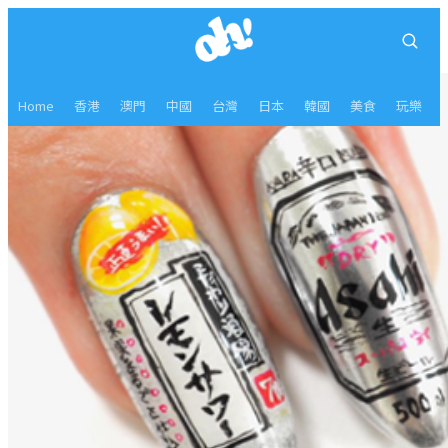
Home
香港
澳門
中國
台灣
日本
韓國
美食
玩樂