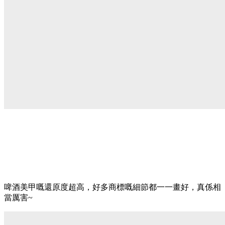
啤酒美甲嘅還原度超高，好多商標嘅細節都一一畫好，真係相
當厲害~