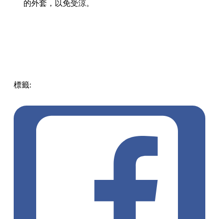
的外套，以免受涼。
標籤:
Japan
日本
龜岩洞窟
日本旅遊攻略
千葉景點
清水溪
流廣場
愛心光影
東京近郊秘境
絕景攝影
日本秘境推薦