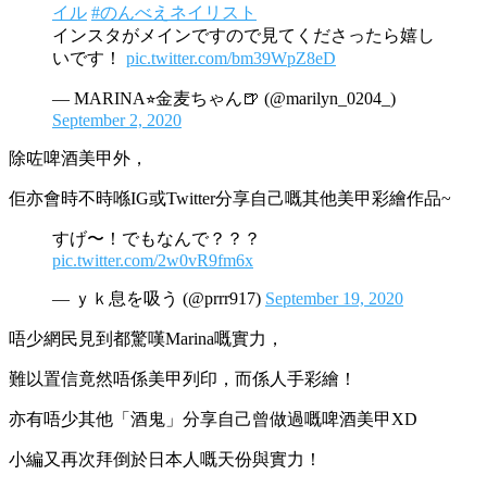
イル
#のんべえネイリスト
インスタがメインですので見てくださったら嬉し
いです！
pic.twitter.com/bm39WpZ8eD
— MARINA⭐︎金麦ちゃん🍺 (@marilyn_0204_)
September 2, 2020
除咗啤酒美甲外，
佢亦會時不時喺IG或Twitter分享自己嘅其他美甲彩繪作品~
すげ〜！でもなんで？？？
pic.twitter.com/2w0vR9fm6x
— ｙｋ息を吸う (@prrr917)
September 19, 2020
唔少網民見到都驚嘆Marina嘅實力，
難以置信竟然唔係美甲列印，而係人手彩繪！
亦有唔少其他「酒鬼」分享自己曾做過嘅啤酒美甲XD
小編又再次拜倒於日本人嘅天份與實力！