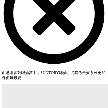
而喺咁多款啤酒當中，SUNTORY啤酒，尤其係金麥系列更加
係佢嘅最愛！