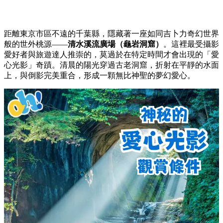
距離東京市區不遠的千葉縣，隱藏著一座如同吉卜力奇幻世界
般的世外桃源——
清水溪流廣場（龜岩洞窟）
。這裡最受攝影
愛好者與旅遊達人推崇的，莫過於在特定時間才會出現的「愛
心光影」奇蹟。清晨的陽光穿過古老洞窟，折射在平靜的水面
上，與倒影完美重合，形成一顆無比神聖的夢幻愛心。