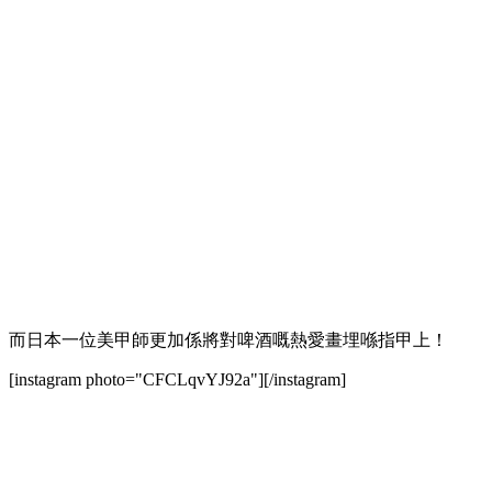
而日本一位美甲師更加係將對啤酒嘅熱愛畫埋喺指甲上！
[instagram photo="CFCLqvYJ92a"][/instagram]