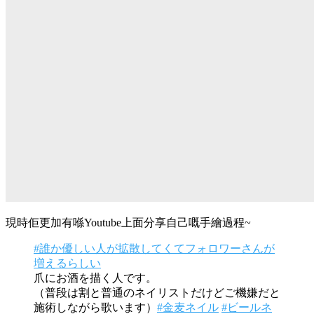
現時佢更加有喺Youtube上面分享自己嘅手繪過程~
#誰か優しい人が拡散してくてフォロワーさんが
増えるらしい
爪にお酒を描く人です。
（普段は割と普通のネイリストだけどご機嫌だと
施術しながら歌います）
#金麦ネイル
#ビールネ