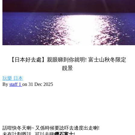
【日本好去處】親眼睇到你就明! 富士山秋冬限定
靚景
玩樂
日本
By
staff 1
on 31 Dec 2025
話咁快冬天喇~ 又係時候要諗吓去邊度出走喇!
未有計劃嘅話...可以去睇
鑽石富士
!