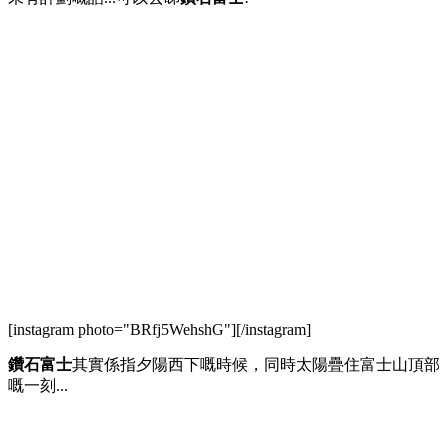
[instagram photo="BRfj5WehshG"][/instagram]
鑽石富士
其實係指夕陽西下嘅時候，同時太陽疊住富士山頂部
嘅一刻...