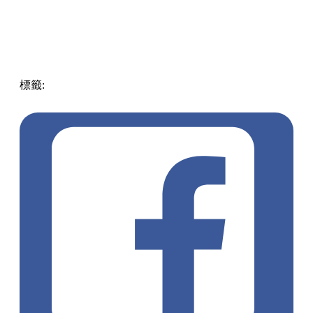
標籤:
中文(繁)
玩樂
日本
日本
放假去邊!?
東京
富士山
pll_61f75946a77fa