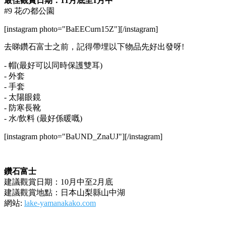
最佳觀賞日期：11月底至1月中
#9 花の都公園
[instagram photo="BaEECurn15Z"][/instagram]
去睇鑽石富士之前，記得帶埋以下物品先好出發呀!
- 帽(最好可以同時保護雙耳)
- 外套
- 手套
- 太陽眼鏡
- 防寒長靴
- 水/飲料 (最好係暖嘅)
[instagram photo="BaUND_ZnaUJ"][/instagram]
鑽石富士
建議觀賞日期：10月中至2月底
建議觀賞地點：日本山梨縣山中湖
網站:
lake-yamanakako.com