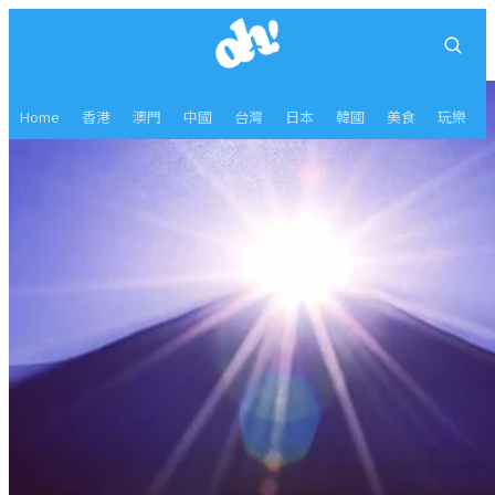
Home
香港
澳門
中國
台灣
日本
韓國
美食
玩樂