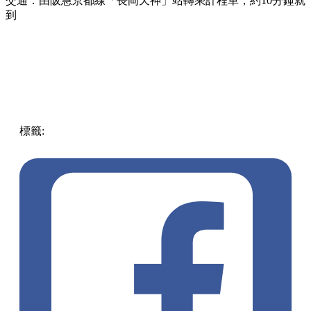
交通：由阪急京都線「長岡天神」站轉乘計程車，約10分鐘就
到
標籤:
中文(繁)
中文(繁)
玩樂
日本
日本
京都
紅葉
楓葉
pll_61f758b554ae5
pll_63f474130c6c3