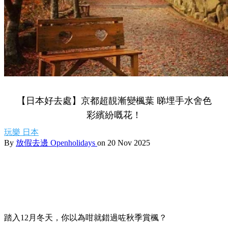
【日本好去處】京都超靚漸變楓葉 睇埋手水舍色
彩繽紛嘅花！
玩樂
日本
By
放假去邊 Openholidays
on 20 Nov 2025
踏入12月冬天，你以為咁就錯過咗秋季賞楓？