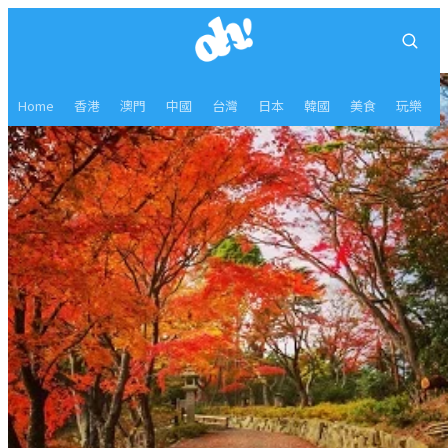
Home
香港
澳門
中國
台灣
日本
韓國
美食
玩樂