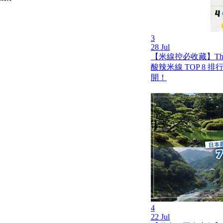
3
28 Jul
【米線控必收藏】Th
酸辣米線 TOP 8 
開！
4
22 Jul