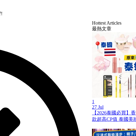
昔
!
Hottest Articles
最熱文章
1
27 Jul
【2026泰國必買】
款超高CP值 泰國美