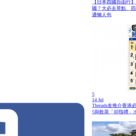
【日本四國自由行】
國 7 大必去景點、
通懶人包
本美食
大阪Cafe
奶昔
5
14 Jul
Threads友推介香
5與飲茶「叩指禮」