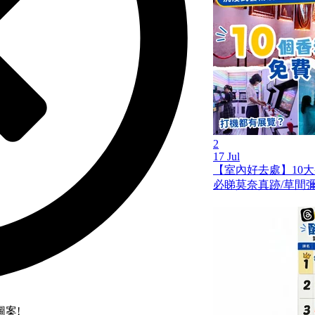
2
17 Jul
【室內好去處】10
必睇莫奈真跡/草間彌
案!