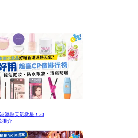
香港濕熱天氣救星！20
妝推介