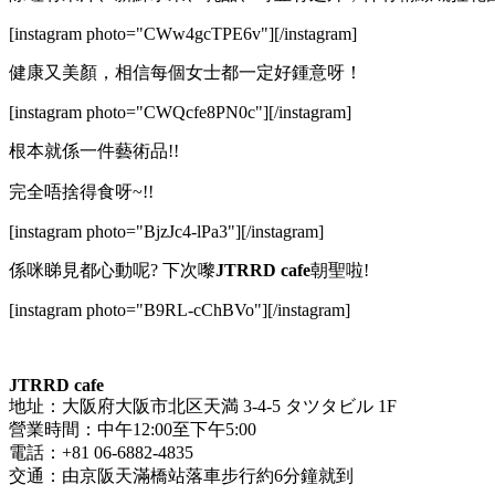
[instagram photo="CWw4gcTPE6v"][/instagram]
健康又美顏，相信每個女士都一定好鍾意呀！
[instagram photo="CWQcfe8PN0c"][/instagram]
根本就係一件藝術品!!
完全唔捨得食呀~!!
[instagram photo="BjzJc4-lPa3"][/instagram]
係咪睇見都心動呢? 下次嚟
JTRRD cafe
朝聖啦!
[instagram photo="B9RL-cChBVo"][/instagram]
JTRRD cafe
地址：大阪府大阪市北区天満 3-4-5 タツタビル 1F
營業時間：中午12:00至下午5:00
電話：+81 06-6882-4835
交通：由京阪天滿橋站落車步行約6分鐘就到