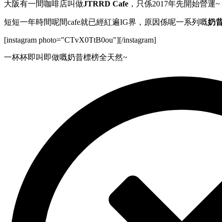
大阪有一間咖啡店叫做
JTRRD Cafe
，只係2017年先開始營運~
短短一年時間呢間cafe就已經紅遍IG界，原因係呢一系列嘅
奶
[instagram photo="CTvX0TtB0ou"][/instagram]
一杯杯即叫即做嘅奶昔標榜全天然~