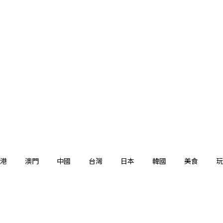
港
澳門
中國
台灣
日本
韓國
美食
玩