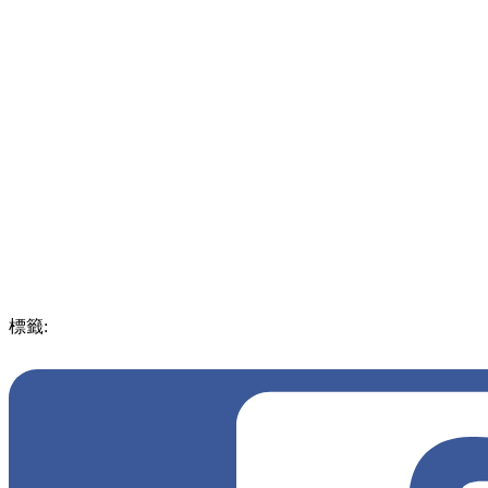
標籤:
中文(繁)
中文(繁)
美食
美食
日本
日本
大阪
cafe
放假去邊!?
日
pll_62146b768b6d4
pll_63ca17662cc0b