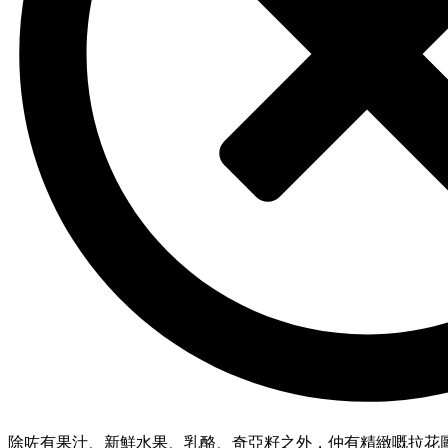
除咗有果汁、新鮮水果、乳酪、奇亞籽之外，仲有精緻嘅拉花圖