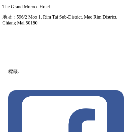
The Grand Morocc Hotel
地址：596/2 Moo 1, Rim Tai Sub-District, Mae Rim District,
Chiang Mai 50180
標籤:
中文(繁)
玩樂
泰國
酒店
泰國
打卡
摩洛哥
The Grand
Morocc Hotel
Afternoon Tea
住宿
傳統
宮殿
大泳池
必住
旅行
服飾
民族
清邁
渡假
體驗
影相
pll_61d269ee16eac