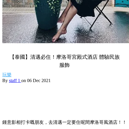
【泰國】清邁必住！摩洛哥宮殿式酒店 體驗民族
服飾
玩樂
By
staff 1
on 06 Dec 2021
鍾意影相打卡嘅朋友，去清邁一定要住呢間摩洛哥風酒店！！