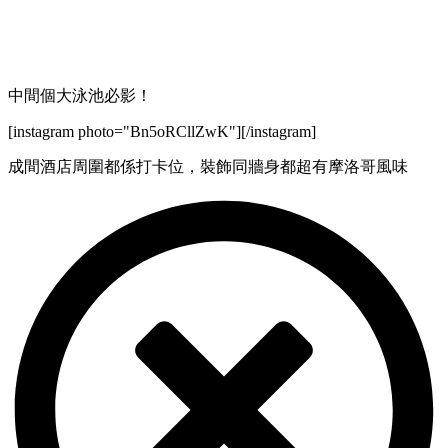
中間個大泳池必影！
[instagram photo="Bn5oRCllZwK"][/instagram]
成間酒店周圍都係打卡位，裝飾同牆身都超有摩洛哥風味