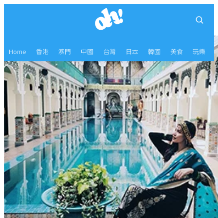
Home
香港
澳門
中國
台灣
日本
韓國
美食
玩樂