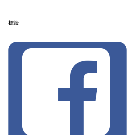
標籤:
玩樂
中國
China
張家界自由行
張家界景點
天門山
百
龍天梯
阿凡達懸浮山
張家界門票預訂
湖南旅遊
張家界交
通
大峽谷玻璃橋