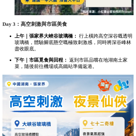
Day 3：高空刺激與市區美食
上午｜張家界大峽谷玻璃橋：
行上橫跨高空深谷嘅透明
玻璃橋，體驗腳底懸空嘅極致刺激感，同時將深谷峰林
盡收眼底。
下午｜市區覓食與回程：
返到市區品嚐在地湖南土家
菜，隨後前往機場或高鐵站準備返港。