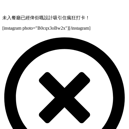
未入餐廳已經俾佢嘅設計吸引住瘋狂打卡！
[instagram photo="B0cqx3oBw2x"][/instagram]