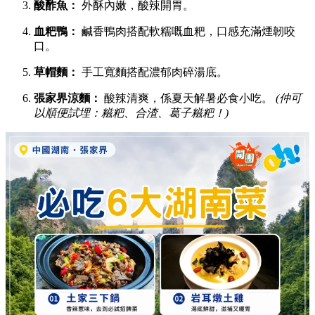
酸酢魚：
外酥內嫩，酸辣開胃。
血粑鴨：
鹹香鴨肉搭配軟糯嘅血粑，口感充滿煙韌咬
口。
草帽麵：
手工寬麵搭配濃郁肉碎湯底。
張家界涼麵：
酸辣清爽，係夏天解暑必食小吃。
(仲可
以順便試埋：糍粑、合渣、葛子糍粑！)