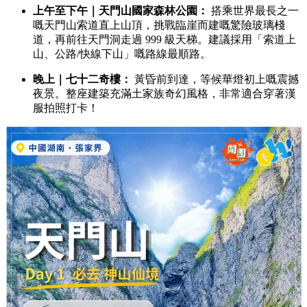
上午至下午｜天門山國家森林公園：
搭乘世界最長之一
嘅天門山索道直上山頂，挑戰臨崖而建嘅驚險玻璃棧
道，再前往天門洞走過 999 級天梯。建議採用「索道上
山、公路/快線下山」嘅路線最順路。
晚上｜七十二奇樓：
黃昏前到達，等候華燈初上嘅震撼
夜景。整座建築充滿土家族奇幻風格，非常適合穿著漢
服拍照打卡！