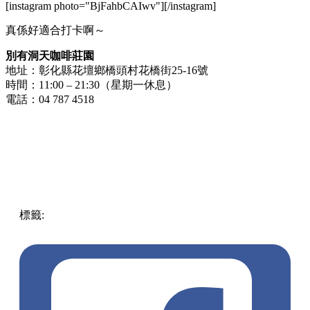
[instagram photo="BjFahbCAIwv"][/instagram]
真係好適合打卡啊～
別有洞天咖啡莊園
地址：彰化縣花壇鄉橋頭村花橋街25-16號
時間：11:00 – 21:30（星期一休息）
電話：04 787 4518
標籤:
中文(繁)
玩樂
台灣
台灣
別有洞天
水管
餐廳
pll_619b3f0563047
彰化