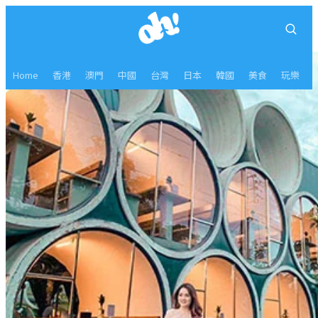
Home
香港
澳門
中國
台灣
日本
韓國
美食
玩樂