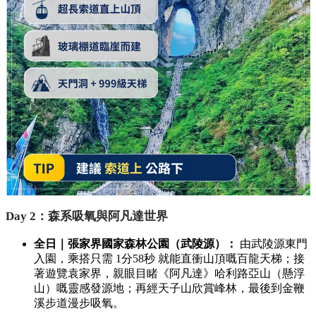
Day 2：森系吸氧與阿凡達世界
全日｜張家界國家森林公園（武陵源）：
由武陵源東門
入園，乘搭只需 1分58秒 就能直衝山頂嘅百龍天梯；接
著遊覽袁家界，親眼目睹《阿凡達》哈利路亞山（懸浮
山）嘅靈感發源地；再經天子山欣賞峰林，最後到金鞭
溪步道漫步吸氧。