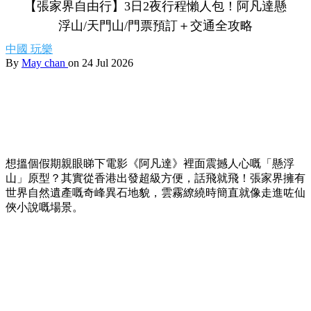
【張家界自由行】3日2夜行程懶人包！阿凡達懸
浮山/天門山/門票預訂＋交通全攻略
中國
玩樂
By
May chan
on 24 Jul 2026
想搵個假期親眼睇下電影《阿凡達》裡面震撼人心嘅「懸浮
山」原型？其實從香港出發超級方便，話飛就飛！張家界擁有
世界自然遺產嘅奇峰異石地貌，雲霧繚繞時簡直就像走進咗仙
俠小說嘅場景。