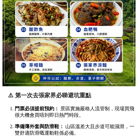
⚠️ 第一次去張家界必睇避坑重點
門票必須提前預約：
景區實施嚴格人流管制，現場買飛
很大機會買唔到即日熱門時段。
準備薄外套與防滑鞋：
山區溫差大且步道可能濕滑，一
雙舒適防滑嘅運動鞋係必備。