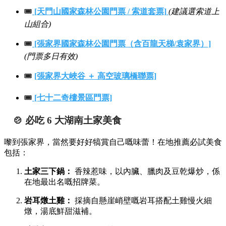
🎟️
[天門山國家森林公園門票 / 索道套票]
(建議選索道上
山組合)
🎟️
[張家界國家森林公園門票（含百龍天梯/袁家界）]
(門票多日有效)
🎟️
[張家界大峽谷 ＋ 高空玻璃橋聯票]
🎟️
[七十二奇樓景區門票]
🍲 必吃 6 大湖南土家美食
嚟到張家界，當然要好好犒賞自己嘅味蕾！在地推薦必試美食
包括：
土家三下鍋：
香辣惹味，以內臟、臘肉及豆乾爆炒，係
在地最出名嘅招牌菜。
岩耳燉土雞：
採摘自懸崖峭壁嘅岩耳搭配土雞慢火細
燉，湯底鮮甜滋補。