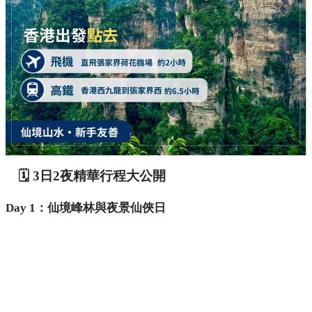
🗓️ 3日2夜精華行程大公開
Day 1：仙境峰林與夜景仙俠日