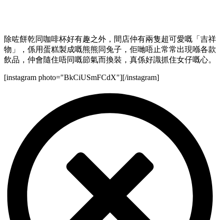
除咗餅乾同咖啡杯好有趣之外，間店仲有兩隻超可愛嘅「吉祥
物」，係用蛋糕製成嘅熊熊同兔子，佢哋唔止常常出現喺各款
飲品，仲會隨住唔同嘅節氣而換裝，真係好識抓住女仔嘅心。
[instagram photo="BkCiUSmFCdX"][/instagram]