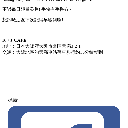
不過每日限量發售! 手快有手慢冇~
想試嘅朋友下次記得早啲到喇!
R・J CAFE
地址：日本大阪府大阪市北区天満3-2-1
交通：大阪北區的天滿車站落車步行約15分鐘就到
標籤:
中文(繁)
美食
日本
大阪
cafe
EcoPresso
咖啡
日本美食