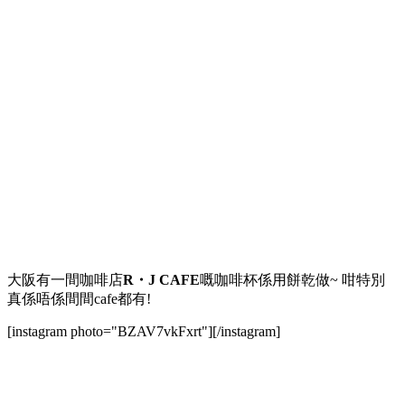
大阪有一間咖啡店
R・J CAFE
嘅咖啡杯係用餅乾做~ 咁特別
真係唔係間間cafe都有!
[instagram photo="BZAV7vkFxrt"][/instagram]