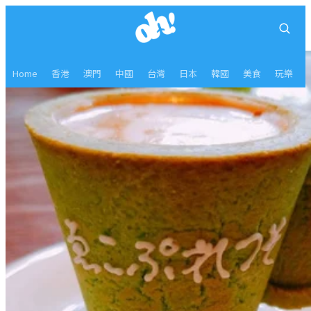
Home
香港
澳門
中國
台灣
日本
韓國
美食
玩樂