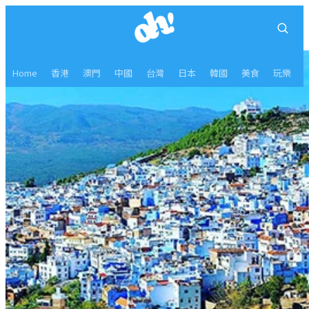
Home
香港
澳門
中國
台灣
日本
韓國
美食
玩樂