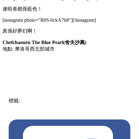
連暗巷都係藍色！
[instagram photo="B0S-0ckA7h8"][/instagram]
真係好夢幻啊！
Chefchaouen The Blue Pearl(舍夫沙萬)
地點: 摩洛哥西北部城市
標籤:
中文(繁)
中文(繁)
玩樂
夢幻
打卡
Chefchaouen
舍夫沙
萬
摩洛哥
藍色
其他地區
pll_6214689002a52
小鎮
pll_63bd285b817f3