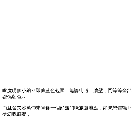
嚟度呢個小鎮立即俾藍色包圍，無論街道，牆壁，門等等全部
都係藍色～
而且舍夫沙萬仲未算係一個好熱門嘅旅遊地點，如果想體驗吓
夢幻嘅感覺，