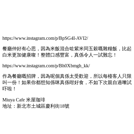
https://www.instagram.com/p/BpSG4I-AVI2/
餐廳仲好有心思，因為米飯混合咗紫米同五穀嘅雜糧飯，比起
白米更加健康㗎！整體口感豐富，真係令人一試難忘！
https://www.instagram.com/p/Bh0Xbmgh_kk/
作為餐廳嘅招牌，因為呢個真係太受歡迎，所以每檯客人只限
叫一份！如果你都想知係咪真係咁好食，不如下次親自過嚟試
吓啦！
Miuya Cafe 米屋珈琲
地址：新北市土城區慶利街18號