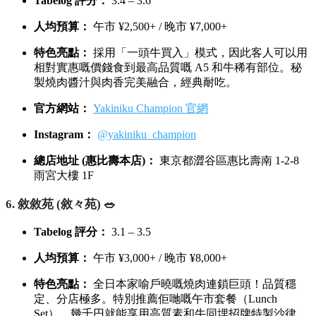
Tabelog 評分：
3.4 – 3.6
人均預算：
午市 ¥2,500+ / 晚市 ¥7,000+
特色亮點：
採用「一頭牛買入」模式，因此客人可以用
相對實惠嘅價錢食到最高品質嘅 A5 和牛稀有部位。秘
製燒肉醬汁與肉香完美融合，經典耐吃。
官方網站：
Yakiniku Champion 官網
Instagram：
@yakiniku_champion
總店地址 (惠比壽本店)：
東京都澀谷區惠比壽南 1-2-8
雨宮大樓 1F
6. 敘敘苑 (敘々苑) 🥗
Tabelog 評分：
3.1 – 3.5
人均預算：
午市 ¥3,000+ / 晚市 ¥8,000+
特色亮點：
全日本家喻戶曉嘅燒肉連鎖巨頭！品質穩
定、分店極多。特別推薦佢哋嘅午市套餐（Lunch
Set），幾千円就能享用高質素和牛同埋招牌特製沙律，