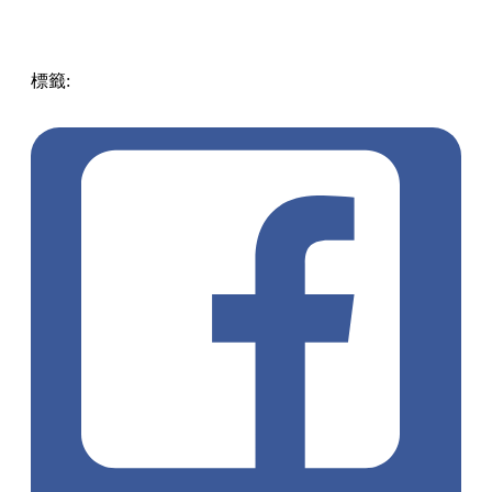
標籤:
中文(繁)
中文(繁)
美食
台灣
台灣
pll_606e9e3abf31c
新
北
cafe
pll_63a9a31db732a