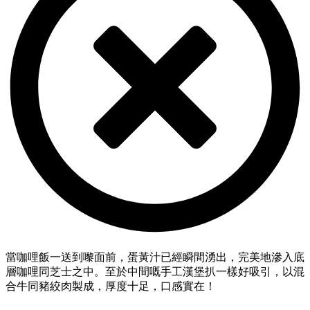
當咖哩飯一送到嚟面前，蛋黃汁已經瞬間湧出，完美地滲入底
層咖哩同芝士之中。至於中間嘅手工漢堡扒一樣好吸引，以混
合牛同豬絞肉製成，厚度十足，口感實在！