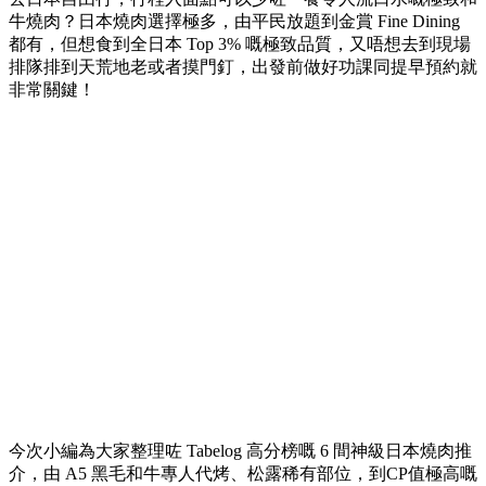
牛燒肉？日本燒肉選擇極多，由平民放題到金賞 Fine Dining
都有，但想食到全日本 Top 3% 嘅極致品質，又唔想去到現場
排隊排到天荒地老或者摸門釘，出發前做好功課同提早預約就
非常關鍵！
今次小編為大家整理咗 Tabelog 高分榜嘅 6 間神級日本燒肉推
介，由 A5 黑毛和牛專人代烤、松露稀有部位，到CP值極高嘅