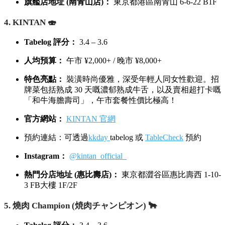
旗艦店地址 (南青山店)：
東京都港區南青山 6-6-22 B1F
4. KINTAN 🍣
Tabelog 評分：
3.4 – 3.6
人均預算：
午市 ¥2,000+ / 晚市 ¥8,000+
特色亮點：
裝潢時尚優雅，深受年輕人同女性歡迎。招
牌菜包括熟成 30 天嘅濃郁熟成牛舌，以及賣相超打卡嘅
「和牛海膽壽司」，午市套餐性價比極高！
官方網站：
KINTAN 官網
預約連結：可透過
kkday
tabelog 或
TableCheck
預約
Instagram：
@kintan_official_
熱門分店地址 (惠比壽店)：
東京都澀谷區惠比壽西 1-10-
3 FB大樓 1F/2F
5. 燒肉 Champion (焼肉チャンピオン) 🐂