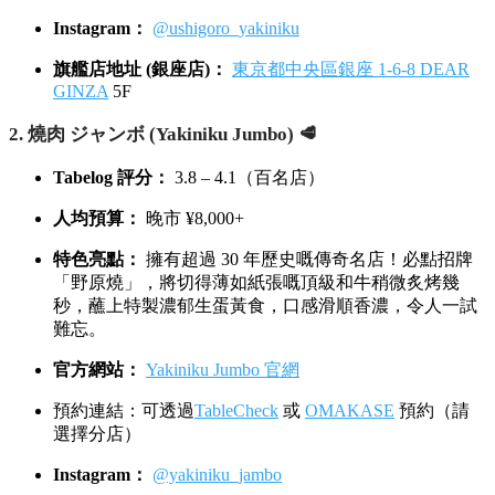
Instagram：
@ushigoro_yakiniku
旗艦店地址 (銀座店)：
東京都中央區銀座 1-6-8 DEAR
GINZA
5F
2. 燒肉 ジャンボ (Yakiniku Jumbo) 🥩
Tabelog 評分：
3.8 – 4.1（百名店）
人均預算：
晚市 ¥8,000+
特色亮點：
擁有超過 30 年歷史嘅傳奇名店！必點招牌
「野原燒」，將切得薄如紙張嘅頂級和牛稍微炙烤幾
秒，蘸上特製濃郁生蛋黃食，口感滑順香濃，令人一試
難忘。
官方網站：
Yakiniku Jumbo 官網
預約連結：可透過
TableCheck
或
OMAKASE
預約（請
選擇分店）
Instagram：
@yakiniku_jambo