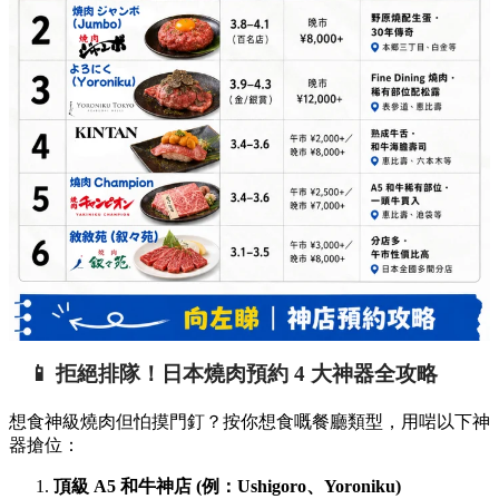
📱 拒絕排隊！日本燒肉預約 4 大神器全攻略
想食神級燒肉但怕摸門釘？按你想食嘅餐廳類型，用啱以下神
器搶位：
頂級 A5 和牛神店 (例：Ushigoro、Yoroniku)