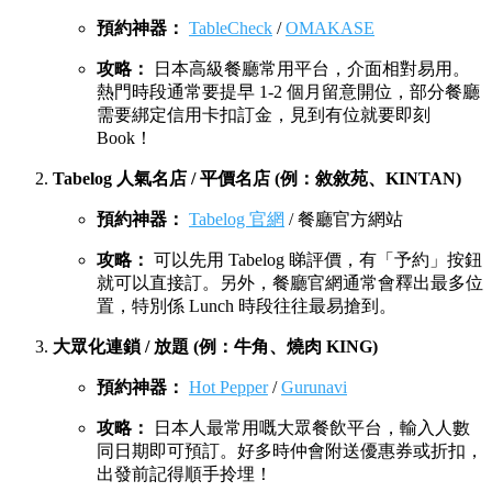
預約神器：
TableCheck
/
OMAKASE
攻略：
日本高級餐廳常用平台，介面相對易用。
熱門時段通常要提早 1-2 個月留意開位，部分餐廳
需要綁定信用卡扣訂金，見到有位就要即刻
Book！
Tabelog 人氣名店 / 平價名店 (例：敘敘苑、KINTAN)
預約神器：
Tabelog 官網
/ 餐廳官方網站
攻略：
可以先用 Tabelog 睇評價，有「予約」按鈕
就可以直接訂。另外，餐廳官網通常會釋出最多位
置，特別係 Lunch 時段往往最易搶到。
大眾化連鎖 / 放題 (例：牛角、燒肉 KING)
預約神器：
Hot Pepper
/
Gurunavi
攻略：
日本人最常用嘅大眾餐飲平台，輸入人數
同日期即可預訂。好多時仲會附送優惠券或折扣，
出發前記得順手拎埋！