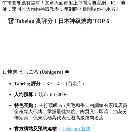
午市套餐應有盡有！文章入面仲附上每間店嘅官網、IG、地
址，連同 4 大預約神器教學，即刻睇下邊間啱你心水啦！
🏆 Tabelog 高評分！日本神級燒肉 TOP 6
1. 燒肉 うしごろ (Ushigoro) 👑
Tabelog 評分：
3.7 – 4.1（百名店）
人均預算：
晚市 ¥10,000+
特色亮點：
主打頂級 A5 黑毛和牛，由訓練有素嘅店員
全程專人代烤，掌握最佳熟度。肉質入口即溶，油花分
佈完美，係東京極具代表性嘅高級燒肉名店！
官方網站及預約連結：
Ushigoro 官網