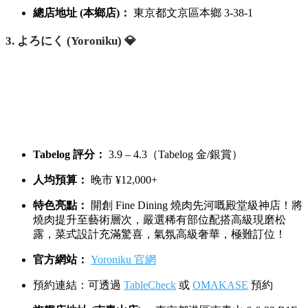
總店地址 (本鄉店)：
東京都文京區本鄉 3-38-1
3. よろにく (Yoroniku) 💎
Tabelog 評分：
3.9 – 4.3（Tabelog 金/銀賞）
人均預算：
晚市 ¥12,000+
特色亮點：
開創 Fine Dining 燒肉先河嘅殿堂級神店！將
燒肉提升至藝術層次，嚴選稀有部位配搭高級現磨松
露，菜式設計充滿驚喜，氣氛高級奢華，極難訂位！
官方網站：
Yoroniku 官網
預約連結：可透過
TableCheck
或
OMAKASE
預約