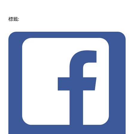
標籤:
美食
Japan
日本
日本美食
和牛燒肉
東京燒肉
Tabelog
百名店
日本自由行
日本燒肉推介
Ushigoro
Yoroniku
敘敘苑