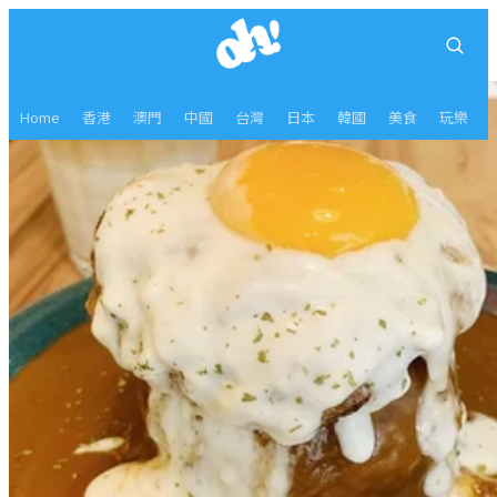
Home
香港
澳門
中國
台灣
日本
韓國
美食
玩樂