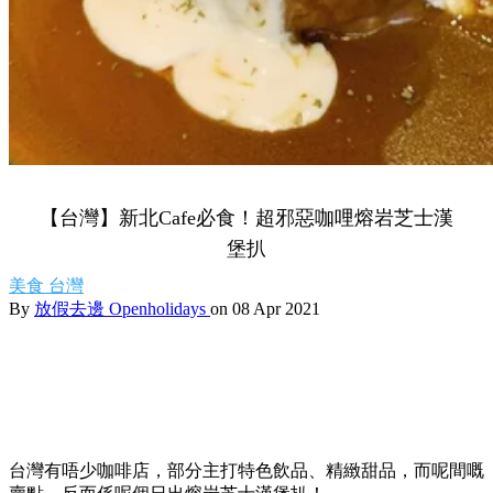
【台灣】新北Cafe必食！超邪惡咖哩熔岩芝士漢
堡扒
美食
台灣
By
放假去邊 Openholidays
on 08 Apr 2021
台灣有唔少咖啡店，部分主打特色飲品、精緻甜品，而呢間嘅