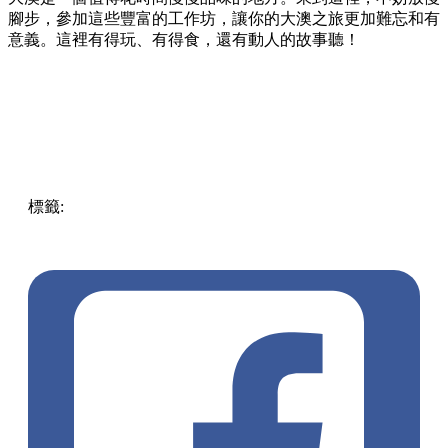
腳步，
參加這些豐富的工作坊，
讓你的大澳之旅更加難忘和有
意義。
這裡有得玩、
有得食，
還有動人的故事聽！
標籤:
旅遊
香港
Hong Kong
Fun
香港好去處
大澳
棚屋
週末
好去處
茶粿
海鮮
工作坊
香港旅遊
漁村
疍家文化
文化體驗
白海豚
蝦醬
在地體驗
文化旅遊
歷史遺產