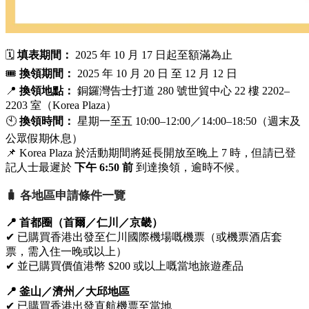
🗓
填表期間：
2025 年 10 月 17 日起至額滿為止
🎟
換領期間：
2025 年 10 月 20 日 至 12 月 12 日
📍
換領地點：
銅鑼灣告士打道 280 號世貿中心 22 樓 2202–
2203 室（Korea Plaza）
🕙
換領時間：
星期一至五 10:00–12:00／14:00–18:50（週末及
公眾假期休息）
📌 Korea Plaza 於活動期間將延長開放至晚上 7 時，但請已登
記人士最遲於
下午 6:50 前
到達換領，逾時不候。
🧳 各地區申請條件一覽
📍 首都圈（首爾／仁川／京畿）
✔ 已購買香港出發至仁川國際機場嘅機票（或機票酒店套
票，需入住一晚或以上）
✔ 並已購買價值港幣 $200 或以上嘅當地旅遊產品
📍 釜山／濟州／大邱地區
✔ 已購買香港出發直航機票至當地