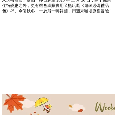
末玩轉韓國」活動！即日起至 2025 年 11 月 30 日，
除了機票
住宿優惠之外，更
有機會獲贈實用又抵玩嘅《遊韓必備禮品
包》🎁。今個秋冬，一於飛一轉韓國，用週末嚟場療癒冒險！