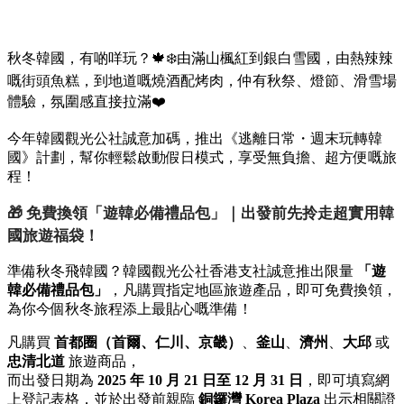
秋冬韓國，有啲咩玩？🍁❄️由滿山楓紅到銀白雪國，由熱辣辣
嘅街頭魚糕，到地道嘅燒酒配烤肉，仲有秋祭、燈節、滑雪場
體驗，氛圍感直接拉滿❤️
今年韓國觀光公社誠意加碼，推出《逃離日常・週末玩轉韓
國》計劃，幫你輕鬆啟動假日模式，享受無負擔、超方便嘅旅
程！
🎁 免費換領「遊韓必備禮品包」｜出發前先拎走超實用韓
國旅遊福袋！
準備秋冬飛韓國？韓國觀光公社香港支社誠意推出限量
「遊
韓必備禮品包」
，凡購買指定地區旅遊產品，即可免費換領，
為你今個秋冬旅程添上最貼心嘅準備！
凡購買
首都圈（首爾、仁川、京畿）
、
釜山
、
濟州
、
大邱
或
忠清北道
旅遊商品，
而出發日期為
2025 年 10 月 21 日至 12 月 31 日
，即可填寫網
上登記表格，並於出發前親臨
銅鑼灣 Korea Plaza
出示相關證