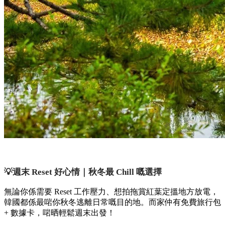
💡週末 Reset 好心情｜秋冬最 Chill 嘅選擇
無論你係需要 Reset 工作壓力、想拍拖賞紅葉定搵地方放電，
韓國都係最啱你秋冬逃離日常嘅目的地。而家仲有免費旅行包
+ 數據卡，啱晒輕鬆週末出發！