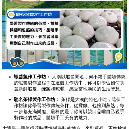
蝦醬製作工作坊：
大澳以蝦醬聞名，
何不親手體驗傳統
的蝦醬製作過程？在這個工作坊中，
你可以學習如何挑
選新鮮蝦隻、
醃製和晾曬，
感受當地漁民的生活智慧。
馳名茶粿製作工作坊：
茶粿是大澳的特色小吃，
這個工
作坊讓你學習製作傳統茶粿。
從揉麵、
包餡到蒸熟，
每
一步都充滿樂趣。
最棒的是，
你可以親口品嚐自己親手
製作出的成品，
體驗手工美食的魅力。
大澳是一個值得花時間慢慢品味的地方。
來到這裡，
不妨放慢